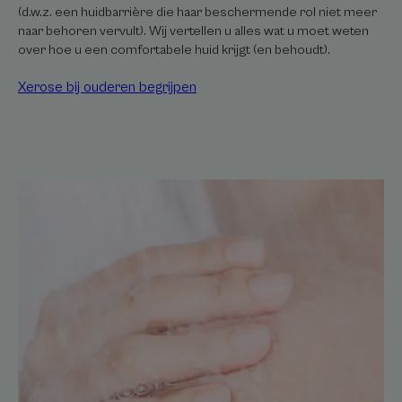
(d.w.z. een huidbarrière die haar beschermende rol niet meer
naar behoren vervult). Wij vertellen u alles wat u moet weten
over hoe u een comfortabele huid krijgt (en behoudt).
Xerose bij ouderen begrijpen
De
jeukende
huid
kalmeren
na
het
douchen
Droge
huid:
jeuk
na