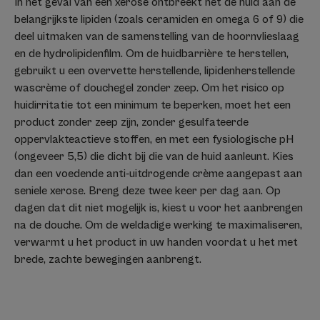
In het geval van een xerose ontbreekt het de huid aan de
belangrijkste lipiden (zoals ceramiden en omega 6 of 9) die
deel uitmaken van de samenstelling van de hoornvlieslaag
en de hydrolipidenfilm. Om de huidbarrière te herstellen,
gebruikt u een overvette herstellende, lipidenherstellende
wascrème of douchegel zonder zeep. Om het risico op
huidirritatie tot een minimum te beperken, moet het een
product zonder zeep zijn, zonder gesulfateerde
oppervlakteactieve stoffen, en met een fysiologische pH
(ongeveer 5,5) die dicht bij die van de huid aanleunt. Kies
dan een voedende anti-uitdrogende crème aangepast aan
seniele xerose. Breng deze twee keer per dag aan. Op
dagen dat dit niet mogelijk is, kiest u voor het aanbrengen
na de douche. Om de weldadige werking te maximaliseren,
verwarmt u het product in uw handen voordat u het met
brede, zachte bewegingen aanbrengt.