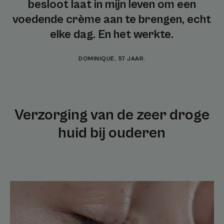
besloot laat in mijn leven om een
voedende crème aan te brengen, echt
elke dag. En het werkte.
DOMINIQUE, 57 JAAR.
Verzorging van de zeer droge
huid bij ouderen
Xerose
bij
ouderen
begrijpen