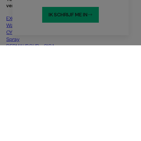
verzorgingsproducten
Atopisch eczeem
IK SCHRIJF ME IN
EXOMEGA CONTROL
Contacteczeem
Wasolie
Xerose
CYTELIUM Uitdrogende
Spray
DERMALIBOUR + CICA
Herstellende crème
EPITHELIALE A.H
Herstellende crème
Over A-Derma
Veelgestelde vragen
Contact
Websites Pierre Fabre Groep