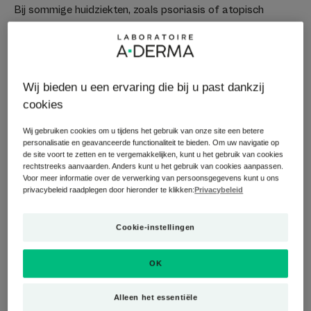
Bij sommige huidziekten, zoals psoriasis of atopisch
eczeem, is een droge huid het belangrijkste symptoom. Er
zijn twee oorsprongen en twee soorten xerose:
fysiologische en pathologische. De eerste is te wijten aan
de leeftijd, omdat de huid, die dunner is geworden, zeer
Wij bieden u een ervaring die bij u past dankzij
fragiel is en essentiële vetzuren en ceramiden mist, en de
cookies
hydrolipidenfilm is uitgeput. Pathologische xerose wordt
veroorzaakt door een pathologie of door een behandeling
Wij gebruiken cookies om u tijdens het gebruik van onze site een betere
met medicatie.
personalisatie en geavanceerde functionaliteit te bieden. Om uw navigatie op
de site voort te zetten en te vergemakkelijken, kunt u het gebruik van cookies
rechtstreeks aanvaarden. Anders kunt u het gebruik van cookies aanpassen.
Voor meer informatie over de verwerking van persoonsgegevens kunt u ons
privacybeleid raadplegen door hieronder te klikken:
Privacybeleid
Cookie-instellingen
OK
Alleen het essentiële