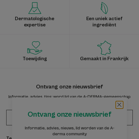
Dermatologische
Een uniek actief
expertise
ingrediënt
Toewijding
Gemaakt in Frankrijk
Ontvang onze nieuwsbrief
Informatie, advies, tips: word lid van de A-DERMA-gemeenschap
Ontvang onze nieuwsbrief
Abonneer u op de nieuwsbrief
Informatie, advies, nieuws, lid worden van de A-
derma community
Te ontdekken
Deskundig advies