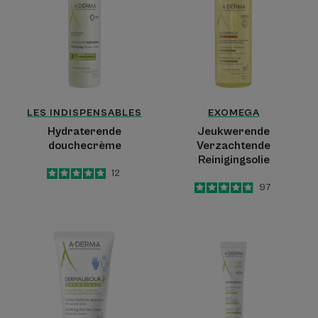
LES INDISPENSABLES
EXOMEGA
Hydraterende
Jeukwerende
douchecrème
Verzachtende
Reinigingsolie
5
/
5
12
-
4.9
/
5
97
-
Isolerende
DERMALIBOUR+
crème
CICA
–
Herstellende
Lippenbalsem