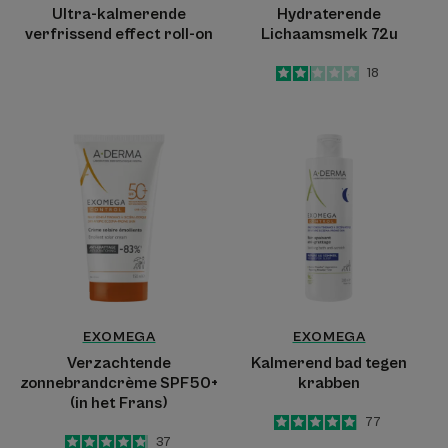
Ultra-kalmerende
Hydraterende
verfrissend effect roll-on
Lichaamsmelk 72u
2.1
/
5
18
-
Verzachtende
Kalmerend
zonnebrandcrème
bad
SPF50+
tegen
(in
krabben
het
Frans)
EXOMEGA
EXOMEGA
Verzachtende
Kalmerend bad tegen
zonnebrandcrème SPF50+
krabben
(in het Frans)
4.9
/
5
77
-
4.8
/
5
37