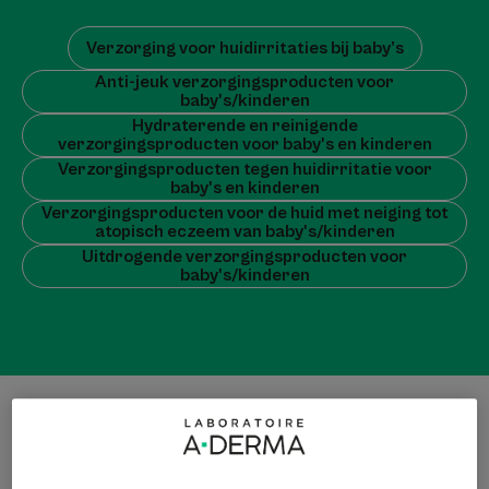
Verzorging voor huidirritaties bij baby’s
Anti-jeuk verzorgingsproducten voor
baby's/kinderen
Hydraterende en reinigende
verzorgingsproducten voor baby's en kinderen
Verzorgingsproducten tegen huidirritatie voor
baby's en kinderen
Verzorgingsproducten voor de huid met neiging tot
atopisch eczeem van baby's/kinderen
Uitdrogende verzorgingsproducten voor
baby's/kinderen
25 Resultaten "Verzorging voor baby’s en
kinderen"
Kalmerende
Kalmerende