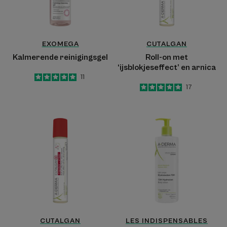
EXOMEGA
CUTALGAN
Kalmerende reinigingsgel
Roll-on met
‘ijsblokjeseffect’ en arnica
5
/
5
11
-
5
/
5
17
-
Ultra-
Hydraterende
kalmerende
Lichaamsmelk
verfrissend
72u
effect
roll-
on
CUTALGAN
LES INDISPENSABLES