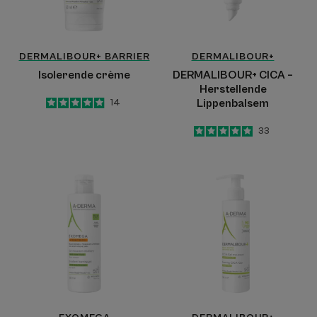
DERMALIBOUR+ BARRIER
DERMALIBOUR+
Isolerende crème
DERMALIBOUR+ CICA –
Herstellende
4.9
/
5
14
Lippenbalsem
-
5
/
5
33
-
Jeukwerende
CICA
emolliërende
–
schuimende
Zuiverende
gel
Schuimende
Gel