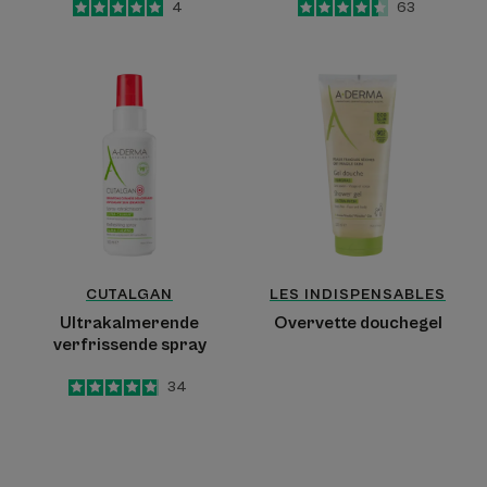
5
/
5
4
4.4
/
5
63
-
-
Ultrakalmerende
Overvette
verfrissende
douchegel
spray
CUTALGAN
LES INDISPENSABLES
Ultrakalmerende
Overvette douchegel
verfrissende spray
4.9
/
5
34
-