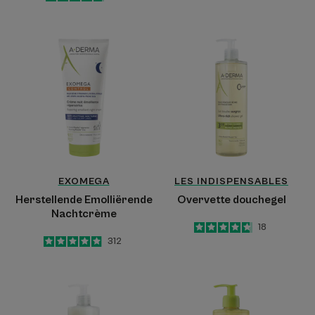
-
Herstellende
Overvette
Emolliërende
douchegel
Nachtcrème
EXOMEGA
LES INDISPENSABLES
Herstellende Emolliërende
Overvette douchegel
Nachtcrème
4.7
/
5
18
-
5
/
5
312
-
Hydraterende
Jeukwerende
douchecrème
Verzachtende
Reinigingsolie