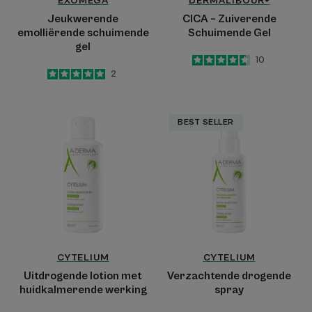
EXOMEGA
DERMALIBOUR+
Jeukwerende
CICA – Zuiverende
emolliërende schuimende
Schuimende Gel
gel
4.6
/
5
10
-
5
/
5
2
-
Uitdrogende
Verzachtende
BEST SELLER
lotion
drogende
met
spray
huidkalmerende
werking
CYTELIUM
CYTELIUM
Uitdrogende lotion met
Verzachtende drogende
huidkalmerende werking
spray