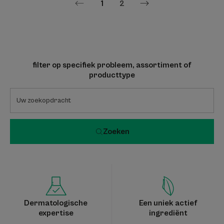
1
2
Volgende
Vorige
pagina
pagina
filter op specifiek probleem, assortiment of
producttype
Zoeken
Dermatologische
Een uniek actief
expertise
ingrediënt