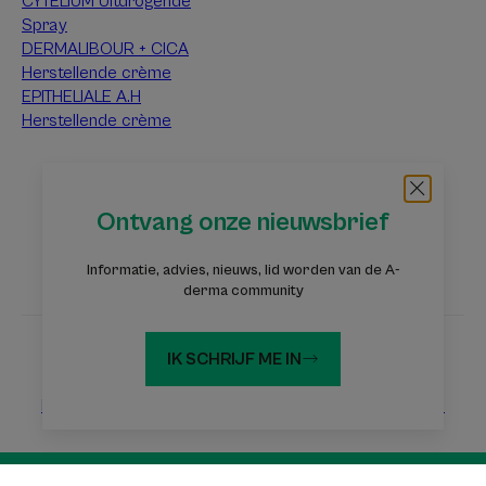
CYTELIUM Uitdrogende
Spray
DERMALIBOUR + CICA
Herstellende crème
EPITHELIALE A.H
Herstellende crème
Over A-Derma
Ontvang onze nieuwsbrief
Veelgestelde vragen
Contact
Informatie, advies, nieuws, lid worden van de A-
derma community
IK SCHRIJF ME IN
Websites Pierre Fabre Groep
Eczeemstichting
Dermaweb
Laboratoires Pierre Fabre
Wettelijke vermeldingen
Privacybeleid
Cookie-instellingen