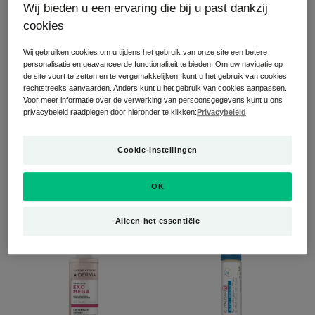
Wij bieden u een ervaring die bij u past dankzij
gelcrème
ooglidbalsem
cookies
Wij gebruiken cookies om u tijdens het gebruik van onze site een betere
personalisatie en geavanceerde functionaliteit te bieden. Om uw navigatie op
de site voort te zetten en te vergemakkelijken, kunt u het gebruik van cookies
rechtstreeks aanvaarden. Anders kunt u het gebruik van cookies aanpassen.
Voor meer informatie over de verwerking van persoonsgegevens kunt u ons
privacybeleid raadplegen door hieronder te klikken:
Privacybeleid
EXOMEGA
EXOMEGA
Cookie-instellingen
Kalmerende gelcrème
Kalmerende ooglidbalsem
OK
4.6
/
5
35
4.8
/
5
11
-
-
Alleen het essentiële
Kalmerende
Roll-
reinigingsgel
on
met
‘ijsblokjeseffect’
en
arnica