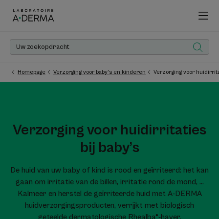
Homepage
Verzorging voor baby’s en kinderen
Verzorging voor huidirrita
Verzorging voor huidirritaties
bij baby’s
De huid van uw baby of kind is rood en geïrriteerd: het kan
gaan om irritatie van de billen, irritatie rond de mond, ...
Kalmeer en herstel de geïrriteerde huid met A-DERMA
huidverzorgingsproducten, verrijkt met biologisch
geteelde dermatologische Rhealba®-haver.