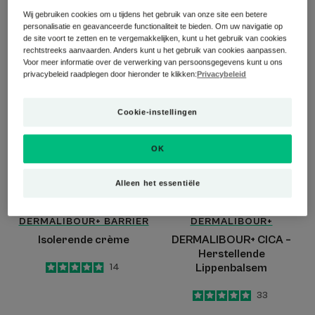
‘ijsblokjeseffect’ en arnica
verfrissend effect roll-on
Wij gebruiken cookies om u tijdens het gebruik van onze site een betere
personalisatie en geavanceerde functionaliteit te bieden. Om uw navigatie op
5
/
5
17
de site voort te zetten en te vergemakkelijken, kunt u het gebruik van cookies
-
rechtstreeks aanvaarden. Anders kunt u het gebruik van cookies aanpassen.
Voor meer informatie over de verwerking van persoonsgegevens kunt u ons
Isolerende
DERMALIBOUR+
privacybeleid raadplegen door hieronder te klikken:
Privacybeleid
crème
CICA
–
Cookie-instellingen
Herstellende
Lippenbalsem
OK
Alleen het essentiële
DERMALIBOUR+ BARRIER
DERMALIBOUR+
Isolerende crème
DERMALIBOUR+ CICA –
Herstellende
4.9
/
5
14
Lippenbalsem
-
5
/
5
33
-