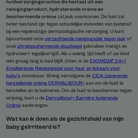
huidverzorgingsroutine die bestaat uit een
reinigingsproduct, hydraterende crème en
beschermende crème
zal jeuk voorkomen. De huid zal
beter bestand zijn tegen schadelijke invloeden van buitenaf
bij een regelmatige dermatologische verzorging. U kunt
bijvoorbeeld onze
verzachtende reinigingsolie tegen jeuk
of
onze
ultrabeschermende douchegel
gebruiken (reinigt en
hydrateert tegelijkertijd). Als u weinig tijd heeft of uw kind
niet graag lang in bad blijft zitten, is de
EXOMEGA® 2-in-1
Emolliërende Reinigingsgel voor haar en lichaam voor
baby’s
onmisbaar. Breng vervolgens de
CICA zuiverende
herstellende crème DERMALIBOUR+
aan om de huid te
herstellen en te kalmeren. Om de huid te beschermen tegen
wrijving, kunt u de
Dermalibour+ Barrière Isolerende
Crème
aanbrengen.
Wat kan ik doen als de gezichtshuid van mijn
baby geïrriteerd is?