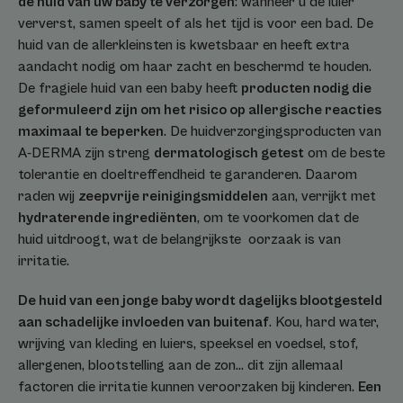
de huid van uw baby te verzorgen
: wanneer u de luier
ververst, samen speelt of als het tijd is voor een bad. De
huid van de allerkleinsten is kwetsbaar en heeft extra
aandacht nodig om haar zacht en beschermd te houden.
De fragiele huid van een baby heeft
producten nodig die
geformuleerd zijn om het risico op allergische reacties
maximaal te beperken
. De huidverzorgingsproducten van
A-DERMA zijn streng
dermatologisch getest
om de beste
tolerantie en doeltreffendheid te garanderen. Daarom
raden wij
zeepvrije reinigingsmiddelen
aan, verrijkt met
hydraterende ingrediënten
, om te voorkomen dat de
huid uitdroogt, wat de belangrijkste oorzaak is van
irritatie.
De huid van een jonge baby wordt dagelijks blootgesteld
aan schadelijke invloeden van buitenaf
. Kou, hard water,
wrijving van kleding en luiers, speeksel en voedsel, stof,
allergenen, blootstelling aan de zon... dit zijn allemaal
factoren die irritatie kunnen veroorzaken bij kinderen.
Een