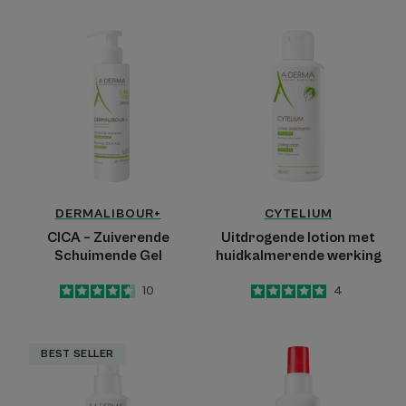
CICA
Uitdrogende
–
lotion
Zuiverende
met
Schuimende
huidkalmerende
Gel
werking
DERMALIBOUR+
CYTELIUM
CICA – Zuiverende
Uitdrogende lotion met
Schuimende Gel
huidkalmerende werking
4.6
/
5
10
5
/
5
4
-
-
Verzachtende
Ultrakalmerende
BEST SELLER
drogende
verfrissende
spray
spray