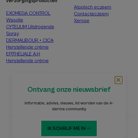
verzorgingsproducten
Atopisch eczeem
EXOMEGA CONTROL
Contacteczeem
Wasolie
Xerose
CYTELIUM Uitdrogende
Spray
DERMALIBOUR + CICA
Herstellende crème
EPITHELIALE A.H
Herstellende crème
Over A-Derma
Ontvang onze nieuwsbrief
Veelgestelde vragen
Contact
Informatie, advies, nieuws, lid worden van de A-
derma community
IK SCHRIJF ME IN
Websites Pierre Fabre Groep