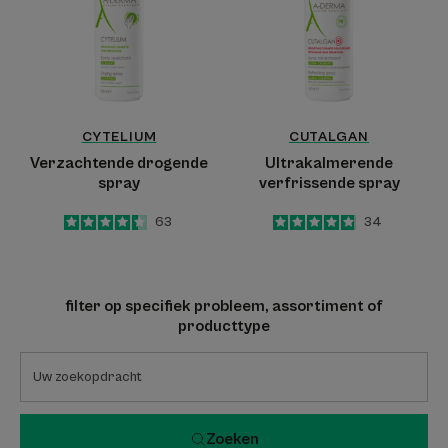
CYTELIUM
CUTALGAN
Verzachtende drogende
Ultrakalmerende
spray
verfrissende spray
4.4
/
5
63
4.9
/
5
34
-
-
filter op specifiek probleem, assortiment of
producttype
Zoeken