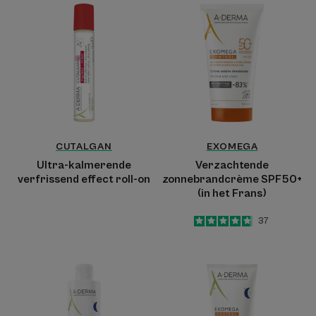
Ultra-
Verzachtende
kalmerende
zonnebrandcrè
verfrissend
SPF50+
effect
(in
roll-
het
on
Frans)
CUTALGAN
EXOMEGA
Ultra-kalmerende
Verzachtende
verfrissend effect roll-on
zonnebrandcrème SPF50+
(in het Frans)
4.8
/
5
37
-
Kalmerend
Herstellende
bad
Emolliërende
tegen
Nachtcrème
krabben