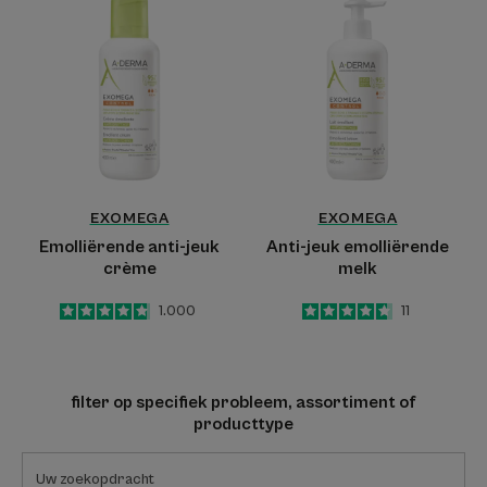
anti-
jeuk
jeuk
emolliërende
crème
melk
EXOMEGA
EXOMEGA
Emolliërende anti-jeuk
Anti-jeuk emolliërende
crème
melk
4.8
/
5
1.000
4.6
/
5
11
-
-
filter op specifiek probleem, assortiment of
producttype