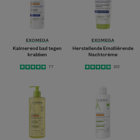
EXOMEGA
EXOMEGA
Kalmerend bad tegen
Herstellende Emolliërende
krabben
Nachtcrème
4.9
/
5
77
5
/
5
312
-
-
Jeukwerende
Jeukwerende
Verzachtende
emolliërende
Reinigingsolie
schuimende
gel