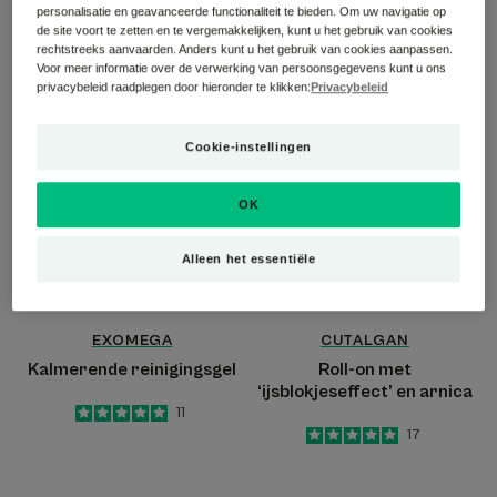
Kalmerende gelcrème
Kalmerende ooglidbalsem
personalisatie en geavanceerde functionaliteit te bieden. Om uw navigatie op
de site voort te zetten en te vergemakkelijken, kunt u het gebruik van cookies
4.6
/
5
35
4.8
/
5
11
rechtstreeks aanvaarden. Anders kunt u het gebruik van cookies aanpassen.
-
-
Voor meer informatie over de verwerking van persoonsgegevens kunt u ons
privacybeleid raadplegen door hieronder te klikken:
Privacybeleid
Kalmerende
Roll-
reinigingsgel
on
Cookie-instellingen
met
‘ijsblokjeseffect’
OK
en
arnica
Alleen het essentiële
EXOMEGA
CUTALGAN
Kalmerende reinigingsgel
Roll-on met
‘ijsblokjeseffect’ en arnica
5
/
5
11
-
5
/
5
17
-