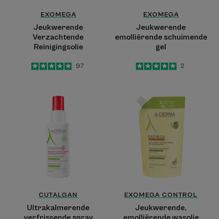
EXOMEGA
EXOMEGA
Jeukwerende
Jeukwerende
Verzachtende
emolliërende schuimende
Reinigingsolie
gel
4.9
/
5
97
5
/
5
2
-
-
Ultrakalmerende
Jeukwerende,
verfrissende
emolliërende
spray
wasolie
CUTALGAN
EXOMEGA CONTROL
Ultrakalmerende
Jeukwerende,
verfrissende spray
emolliërende wasolie