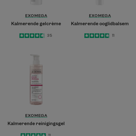
EXOMEGA
EXOMEGA
Kalmerende gelcrème
Kalmerende ooglidbalsem
4.6
/
5
35
4.8
/
5
11
-
-
Kalmerende
reinigingsgel
EXOMEGA
Kalmerende reinigingsgel
5
/
5
11