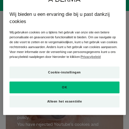
Wij bieden u een ervaring die bij u past dankzij
3 Resultaten "EXOMEGA FACE"
cookies
Wij gebruiken cookies om u tijdens het gebruik van onze site een betere
De EXOMEGA FACE-lijn is speciaal ontwikkeld voor de huid
personalisatie en geavanceerde functionaliteit te bieden. Om uw navigatie op
die gevoelig is voor atopisch eczeem. De producten helpen
de site voort te zetten en te vergemakkelijken, kunt u het gebruik van cookies
irritatie, roodheid en jeuk te verzachten en herstellen het
rechtstreeks aanvaarden. Anders kunt u het gebruik van cookies aanpassen.
Voor meer informatie over de verwerking van persoonsgegevens kunt u ons
comfort van de huid. De formules, verrijkt met Rhealba®-
privacybeleid raadplegen door hieronder te klikken:
Privacybeleid
haver en helichrysum, helpen de huidbarrière te versterken
en de gevoeligheid van de huid te verminderen.
Cookie-instellingen
OK
Playing YouTube videos requires the use of
cookies in order to offer you targeted
Alleen het essentiële
advertising based on your browsing For more
information, please visit YouTube's « cookie »
policy.
You have rejected Youtube's cookies and