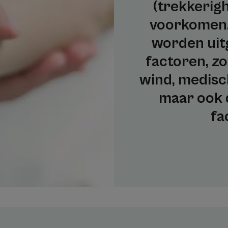
(trekkerigh
voorkomen.
worden uitg
factoren, zo
wind, medisc
maar ook 
fa