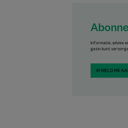
Abonnee
Informatie, advies 
gezin kunt verzorg
IK MELD ME A