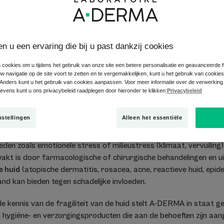
l’?
en u een ervaring die bij u past dankzij cookies
 realiteit. A-Derma heeft er een definitie aan gegeven: het is een 
 cookies om u tijdens het gebruik van onze site een betere personalisatie en geavanceerde fun
 navigatie op de site voort te zetten en te vergemakkelijken, kunt u het gebruik van cookie
 onevenwichtige huidbarrière is meer doorlaatbaar, ze is sneller
Anders kunt u het gebruik van cookies aanpassen. Voor meer informatie over de verwerking
 ongemakken, zowel lichamelijk als psychologisch.
vens kunt u ons privacybeleid raadplegen door hieronder te klikken:
Privacybeleid
(1)
prong van de fragiliteit, zijn er 4 soorten fragiele huid
: Een
con
nstellingen
Alleen het essentiële
met de leeftijd (kinderen of juist ouderen) of met de plek (oogled
de omgeving veroorzaakte fragiele huid
waarbij de normale hui
den zoals emotionele stress of milieustress (klimaat, vervuiling)
akt is door farmacologische of chirurgische behandelingen en uit
e huid
(atopische dermatitis, rosacea, acne, reactieve huid, epide
nd kan bieden tegen schadelijke invloeden.
e kennis van de fragiliteit van de huid stelt A-DERMA in staat ge
 hygiëne- en verzorgingsproducten die aan de behoeften zijn aan