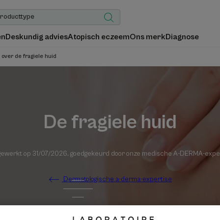
en
Deskundig advies
Atopisch eczeem
Ons merk
Diagnose
 over de fragiele huid
De fragiele huid
gewerkt op
31/07/2026
, goedgekeurd door
onze medische A-DERMA-expe
Dermatologische a-derma-expertise