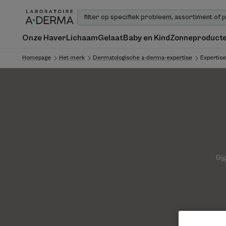
Onze Haver
Lichaam
Gelaat
Baby en Kind
Zonneproduct
Homepage
Het merk
Dermatologische a-derma-expertise
Expertise
Bij