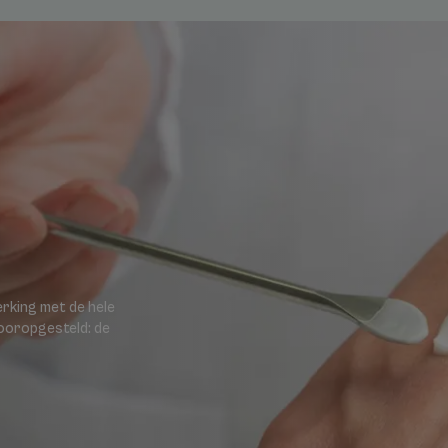
rking met de hele
vooropgesteld: de