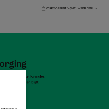
VERKOOPPUNT
NIEUWSBRIEF
NL
orging
tologisch geteste formules
e balans behouden blijft.
ctionaliteit te