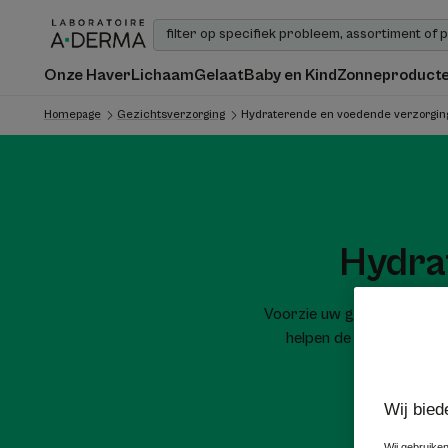
Onze Haver
Lichaam
Gelaat
Baby en Kind
Zonneproduct
Homepage
Gezichtsverzorging
Hydraterende en voedende verzorgin
Hydra
Voorzie uw gevoelige gezi
helpen de gevoelige huid
Wij bied
Wij gebruiken