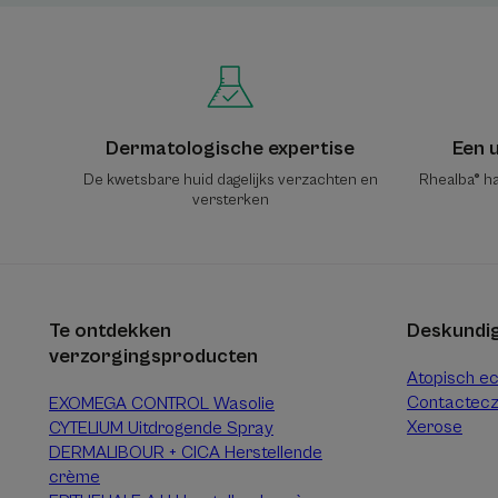
Dermatologische expertise
Een u
De kwetsbare huid dagelijks verzachten en
Rhealba® ha
versterken
Te ontdekken
Deskundig
verzorgingsproducten
Atopisch e
Contactec
EXOMEGA CONTROL Wasolie
Xerose
CYTELIUM Uitdrogende Spray
DERMALIBOUR + CICA Herstellende
crème