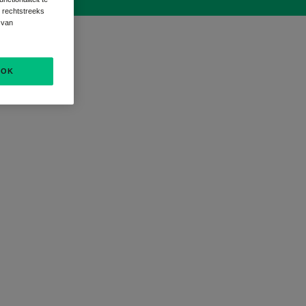
s rechtstreeks
 van
OK