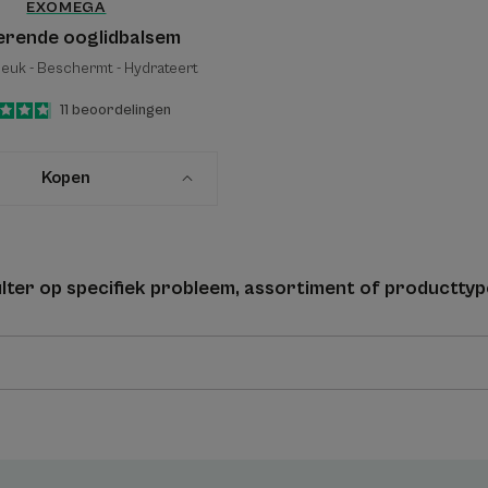
EXOMEGA
erende ooglidbalsem
jeuk - Beschermt - Hydrateert
4.8
/
5
11
beoordelingen
-
Kopen
filter op specifiek probleem, assortiment of producttyp