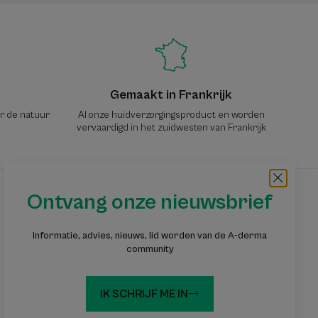
Gemaakt in Frankrijk
or de natuur
Al onze huidverzorgingsproduct en worden
vervaardigd in het zuidwesten van Frankrijk
Ontvang onze nieuwsbrief
Ontvang onze nieuwsbrief
Informatie, advies, nieuws, lid worden van de A-derma
Informatie, advies, tips: word lid van de A-
community
DERMA-gemeenschap
IK SCHRIJF ME IN
Abonneer u op de nieuwsbrief