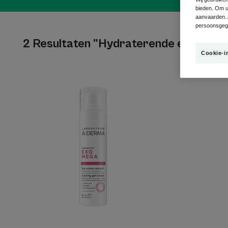
bieden. Om uw
aanvaarden. 
persoonsgege
2 Resultaten "Hydraterende en voede
Cookie-i
Kalmerende
gelcrème