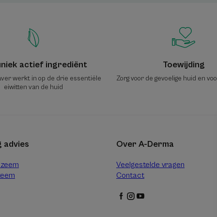
niek actief ingrediënt
Toewijding
ver werkt in op de drie essentiële
Zorg voor de gevoelige huid en vo
eiwitten van de huid
 advies
Over A-Derma
czeem
Veelgestelde vragen
zeem
Contact