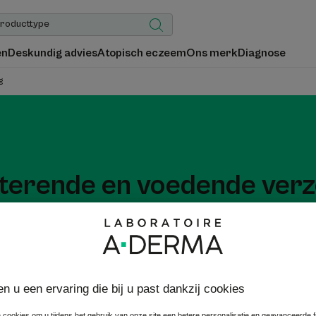
en
Deskundig advies
Atopisch eczeem
Ons merk
Diagnose
g
terende en voedende verz
chtshuid dagelijks van zachte hydratatie en voeding. Deze derma
 te kalmeren, te verzachten en te verzorgen, terwijl de natuurlijk
en u een ervaring die bij u past dankzij cookies
 cookies om u tijdens het gebruik van onze site een betere personalisatie en geavanceerde fun