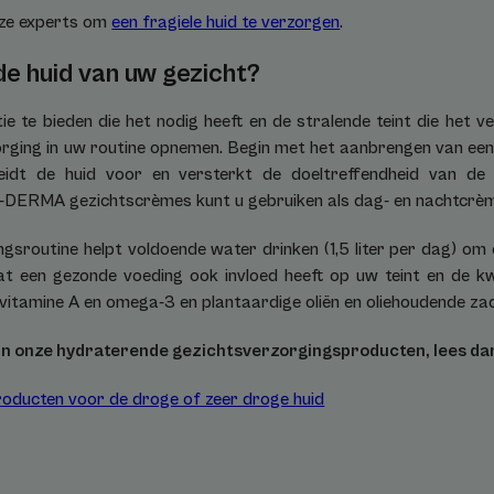
nze experts om
een fragiele huid te verzorgen
.
e huid van uw gezicht?
 te bieden die het nodig heeft en de stralende teint die het ve
rging in uw routine opnemen. Begin met het aanbrengen van een
reidt de huid voor en versterkt de doeltreffendheid van d
-DERMA gezichtscrèmes kunt u gebruiken als dag- en nachtcrè
sroutine helpt voldoende water drinken (1,5 liter per dag) om 
at een gezonde voeding ook invloed heeft op uw teint en de kwa
, vitamine A en omega-3 en plantaardige oliën en oliehoudende za
 in onze hydraterende gezichtsverzorgingsproducten, lees da
oducten voor de droge of zeer droge huid