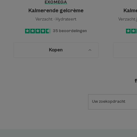
EXOMEGA
Kalmerende gelcrème
Kalm
Verzacht - Hydrateert
Verzacht 
4.6
/
5
35
beoordelingen
-
Kopen