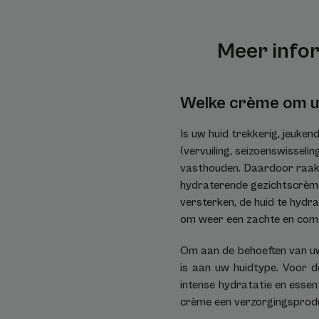
Meer infor
Welke crème om uw
Is uw huid trekkerig, jeuken
(vervuiling, seizoenswisseli
vasthouden. Daardoor raakt
hydraterende gezichtscrème
versterken, de huid te hydr
om weer een zachte en comfo
Om aan de behoeften van uw
is aan uw huidtype. Voor d
intense hydratatie en essent
crème een verzorgingsprodu