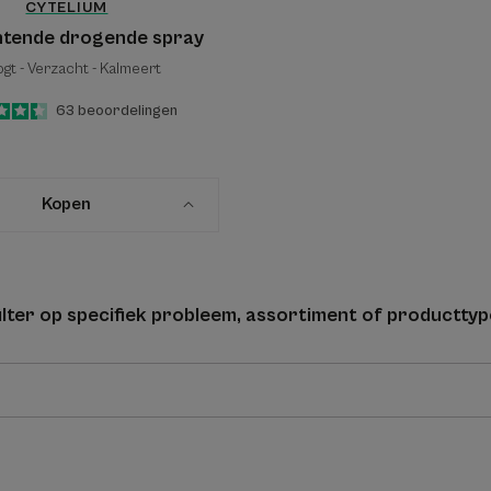
CYTELIUM
htende drogende spray
gt - Verzacht - Kalmeert
4.4
/
5
63
beoordelingen
-
Kopen
filter op specifiek probleem, assortiment of producttyp