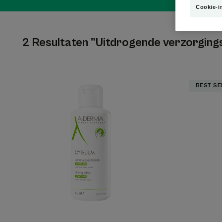
Cookie-i
2 Resultaten "Uitdrogende verzorging
Uitdrogende
BEST SE
lotion
met
huidkalmerende
werking