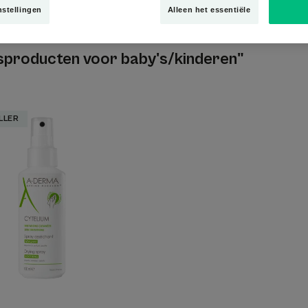
nstellingen
Alleen het essentiële
sproducten voor baby's/kinderen"
Verzachtende
LLER
drogende
spray