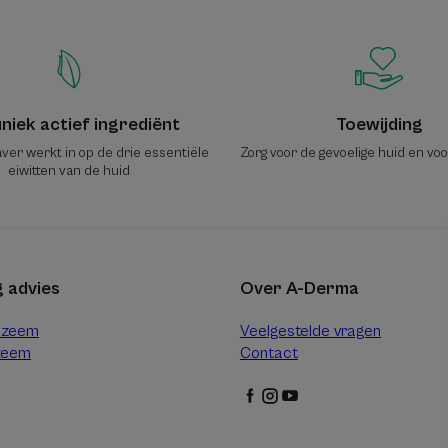
niek actief ingrediënt
Toewijding
ver werkt in op de drie essentiële
Zorg voor de gevoelige huid en vo
eiwitten van de huid
 advies
Over A-Derma
czeem
Veelgestelde vragen
zeem
Contact