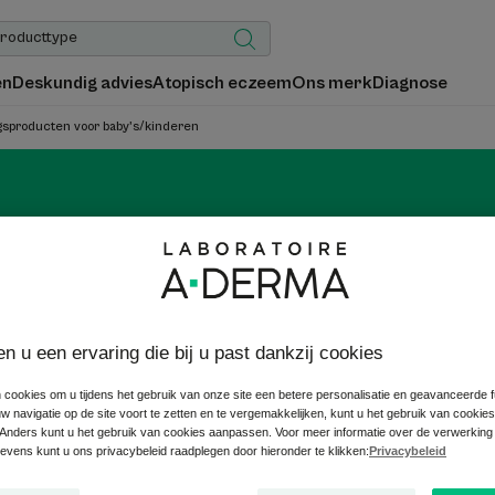
en
Deskundig advies
Atopisch eczeem
Ons merk
Diagnose
gsproducten voor baby's/kinderen
gende verzorgingsproduct
baby's/kinderen
en u een ervaring die bij u past dankzij cookies
 is geïrriteerd en vatbaar voor maceratie. Verzorg de babyhui
 cookies om u tijdens het gebruik van onze site een betere personalisatie en geavanceerde fun
sproducten op basis van biologisch geteelde Rhealba® Haver v
 navigatie op de site voort te zetten en te vergemakkelijken, kunt u het gebruik van cookie
Anders kunt u het gebruik van cookies aanpassen. Voor meer informatie over de verwerking
vens kunt u ons privacybeleid raadplegen door hieronder te klikken:
Privacybeleid