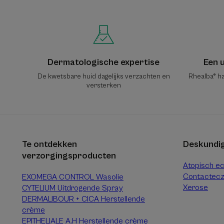
Dermatologische expertise
Een u
De kwetsbare huid dagelijks verzachten en
Rhealba® ha
versterken
Te ontdekken
Deskundig
verzorgingsproducten
Atopisch e
Contactec
EXOMEGA CONTROL Wasolie
Xerose
CYTELIUM Uitdrogende Spray
DERMALIBOUR + CICA Herstellende
crème
EPITHELIALE A.H Herstellende crème