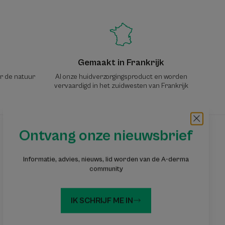
Gemaakt in Frankrijk
or de natuur
Al onze huidverzorgingsproduct en worden
vervaardigd in het zuidwesten van Frankrijk
Ontvang onze nieuwsbrief
Ontvang onze nieuwsbrief
Informatie, advies, nieuws, lid worden van de A-derma
Informatie, advies, tips: word lid van de A-
community
DERMA-gemeenschap
IK SCHRIJF ME IN
Abonneer u op de nieuwsbrief