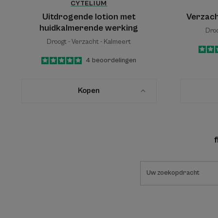
CYTELIUM
Uitdrogende lotion met
Verzac
huidkalmerende werking
Droo
Droogt - Verzacht - Kalmeert
5
/
5
4
beoordelingen
-
Kopen