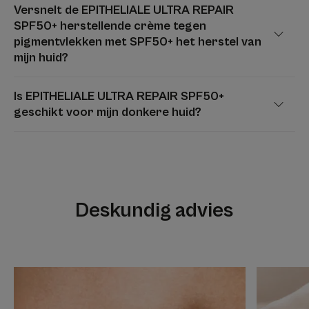
Versnelt de EPITHELIALE ULTRA REPAIR
SPF50+ herstellende crème tegen
pigmentvlekken met SPF50+ het herstel van
mijn huid?
Is EPITHELIALE ULTRA REPAIR SPF50+
geschikt voor mijn donkere huid?
Deskundig advies
Ontdek
Ontdek
Littekens
Wat
vervagen:
u