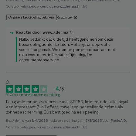
Oorspronkelijk gepubliceerd op
www.aderma.fr (fr)
Rapporteer
Originele beoordeling bekijken
Reactie door
www.aderma.fr
Hallo, bedankt dat u de tijd heeft genomen om deze 
beoordeling achter te laten. Het spijt ons oprecht 
voor dit ongemak. We nemen per e-mail contact met 
u op voor meer informatie. Fijne dag, De 
consumentenservice
4
/
5
Gecontroleerde testerbeoordeling
Een goede zonnebrandcrème met SPF50, kalmeert de huid. Nogal 
een interessant 2-in-1 effect, zowel een herstellende crème als 
zonnebescherming. Dus best goed na een peeling.
Beoordeling van
1/4/2026
, volg een ervaring van
17/3/2026
door
PauleA D.
Oorspronkelijk gepubliceerd op
www.aderma.fr (fr)