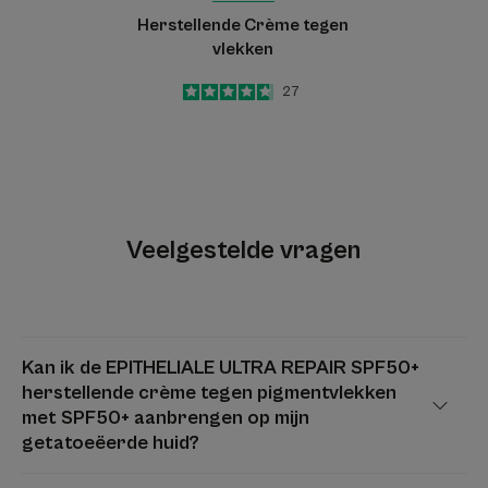
Herstellende Crème tegen
vlekken
4.7
/
5
27
-
Veelgestelde vragen
Kan ik de EPITHELIALE ULTRA REPAIR SPF50+
herstellende crème tegen pigmentvlekken
met SPF50+ aanbrengen op mijn
getatoeëerde huid?