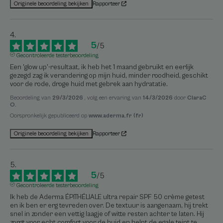
Rapporteer
Originele beoordeling bekijken
5
/
5
Gecontroleerde testerbeoordeling
Een 'glow up'-resultaat, ik heb het 1 maand gebruikt en eerlijk 
gezegd zag ik verandering op mijn huid, minder roodheid, geschikt 
voor de rode, droge huid met gebrek aan hydratatie.
Beoordeling van
29/3/2026
, volg een ervaring van
14/3/2026
door
ClaraC
O.
Oorspronkelijk gepubliceerd op
www.aderma.fr (fr)
Rapporteer
Originele beoordeling bekijken
5
/
5
Gecontroleerde testerbeoordeling
Ik heb de Aderma ÉPITHÉLIALE ultra repair SPF 50 crème getest 
en ik ben er erg tevreden over. De textuur is aangenaam, hij trekt 
snel in zonder een vettig laagje of witte resten achter te laten. Hij 
zorgt voor echt comfort voor de huid en helpt de egale teint te 