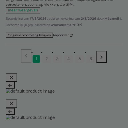
verbeteren, vooral op vlekken. De SPF
...
meer weergeven
Beoordeling van
17/3/2026
, volg een ervaring van
2/3/2026
door
MéganeB I.
Oorspronkelijk gepubliceerd op
www.aderma.fr (fr)
Rapporteer
Originele beoordeling bekijken
1
2
3
4
5
6