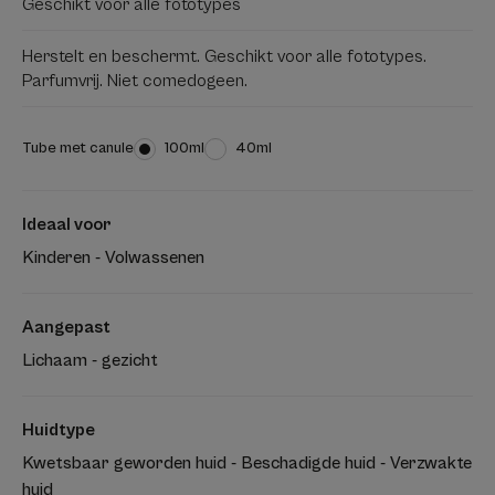
Geschikt voor alle fototypes
Herstelt en beschermt. Geschikt voor alle fototypes.
Parfumvrij. Niet comedogeen.
Tube met canule
Tube
100ml
Tube
40ml
met
met
canule
canule
Ideaal voor
Kinderen - Volwassenen
Aangepast
Lichaam - gezicht
Huidtype
Kwetsbaar geworden huid - Beschadigde huid - Verzwakte
huid