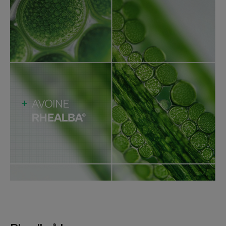
Textuur
Milieu
Geur van de inhoud
Zonder parfum
¹Herstel van de opperhuid versus onbehandeld gebied. Klinisch onderzoek
bij 23 proefpersonen. 1 applicatie per dag van dag 1 tot 5, daarna 2
applicaties per dag tot dag 49.
*Oppervlakkige lagen van de huid
** Patent aangevraagd
*Oppervlakkige huidlagen