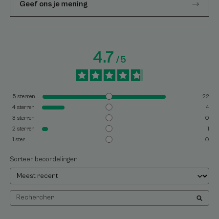
Geef ons je mening
4.7
/
5
5
sterren
22
4
sterren
4
3
sterren
0
2
sterren
1
1
ster
0
Sorteer beoordelingen