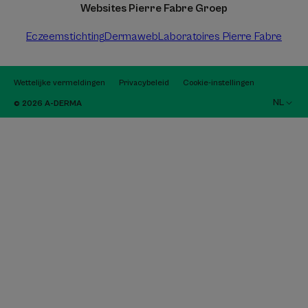
Websites Pierre Fabre Groep
Eczeemstichting
Dermaweb
Laboratoires Pierre Fabre
Wettelijke vermeldingen
Privacybeleid
Cookie-instellingen
NL
© 2026 A-DERMA