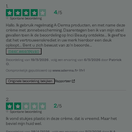
4
/
5
Spontane beoordeling
Hallo. Ik gebruik regelmatig A-Derma producten, en met name deze 
crème met zonnebescherming. Daarentegen ben ik van mijn stoel 
gevallen toen ik de beoordeling op Inci Beauty ontdekte... Ik geef toe 
dat het vertrouwenskrediet in uw merk hierdoor een deuk 
oploopt... Bent u zich bewust van zo'n beoorde
...
meer weergeven
Beoordeling van
19/5/2026
, volg een ervaring van
6/5/2026
door
Patrick
O.
Oorspronkelijk gepubliceerd op
www.aderma.fr (fr)
Rapporteer
Originele beoordeling bekijken
2
/
5
Spontane beoordeling
Ik vond stukjes plastic in deze crème, dat is vreemd. Maar het 
beviel mijn huid wel.
Beoordeling van
28/4/2026
, volg een ervaring van
11/2/2026
door
N.A.