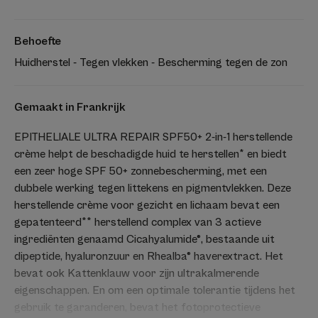
Behoefte
Huidherstel - Tegen vlekken - Bescherming tegen de zon
Gemaakt in Frankrijk
EPITHELIALE ULTRA REPAIR SPF50+ 2-in-1 herstellende
crème helpt de beschadigde huid te herstellen* en biedt
een zeer hoge SPF 50+ zonnebescherming, met een
dubbele werking tegen littekens en pigmentvlekken. Deze
herstellende crème voor gezicht en lichaam bevat een
gepatenteerd** herstellend complex van 3 actieve
ingrediënten genaamd Cicahyalumide®, bestaande uit
dipeptide, hyaluronzuur en Rhealba® haverextract. Het
bevat ook Kattenklauw voor zijn ultrakalmerende
eigenschappen. En om een optimale tolerantie tijdens het
gebruik te garanderen, bevat het fotoprotectieve