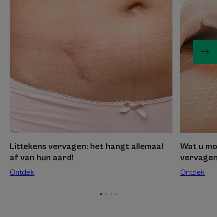
het
moet
hangt
weten
allemaal
om
af
een
van
litteken
hun
te
aard!
vervagen
Littekens vervagen: het hangt allemaal
Wat u mo
af van hun aard!
vervage
Ontdek
Ontdek
Ga
Ga
Ga
Ga
naar
naar
naar
naar
item
item
item
item