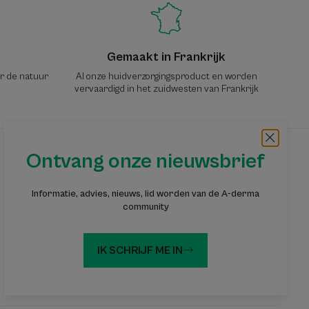
Gemaakt in Frankrijk
or de natuur
Al onze huidverzorgingsproduct en worden
vervaardigd in het zuidwesten van Frankrijk
Ontvang onze nieuwsbrief
Ontvang onze nieuwsbrief
Informatie, advies, nieuws, lid worden van de A-derma
Informatie, advies, tips: word lid van de A-
community
DERMA-gemeenschap
IK SCHRIJF ME IN
Abonneer u op de nieuwsbrief