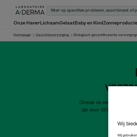
Onze Haver
Lichaam
Gelaat
Baby en Kind
Zonneproduct
Homepage
Gezichtsverzorging
Biologisch gecertificeerde verzorging
verzo
Ontdek de eerste biologi
zijn door ECOCERT. Deze 
Wij bied
Wij gebruiken