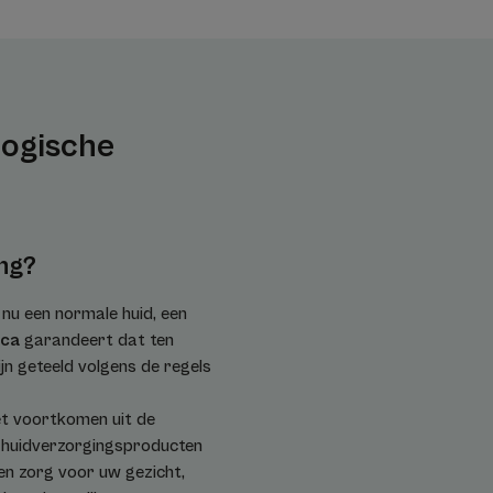
logische
ing?
 nu een normale huid, een
ica
garandeert dat ten
jn geteeld volgens de regels
iet voortkomen uit de
e huidverzorgingsproducten
een zorg voor uw gezicht,