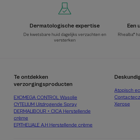
Dermatologische expertise
Een u
De kwetsbare huid dagelijks verzachten en
Rhealba® ha
versterken
Te ontdekken
Deskundig
verzorgingsproducten
Atopisch e
Contactec
EXOMEGA CONTROL Wasolie
Xerose
CYTELIUM Uitdrogende Spray
DERMALIBOUR + CICA Herstellende
crème
EPITHELIALE A.H Herstellende crème