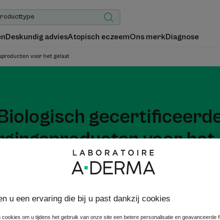
en
Deskundig advies
Atopisch eczeem
Ons merk
Diagnose
sproducten voor het gelaat
Biologisch gecertificeerd
rgingsproducten voor het 
sche en dermatologische gelaatsverzorgingsproducten die COSM
producten zijn ongeparfumeerd en werden getest onder dermato
toezicht.
en u een ervaring die bij u past dankzij cookies
 cookies om u tijdens het gebruik van onze site een betere personalisatie en geavanceerde fun