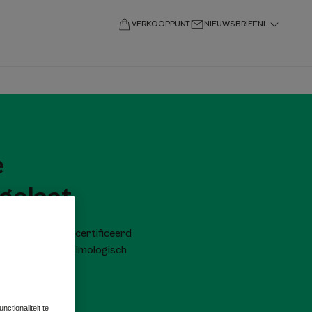
VERKOOPPUNT
NIEUWSBRIEF
NL
e
gelaat
OS ORGANIC-gecertificeerd
logisch en oftalmologisch
ctionaliteit te