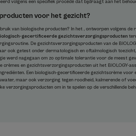
rd volgens een specifiek procédé dat bijdraagt aan het behoud
 producten voor het gezicht?
bruik van biologische producten? In het , ontworpen volgens de r
iologisch-gecertificeerde gezichtsverzorgingsproducten
ter
gingsroutine. De gezichtsverzorgingsproducten van de BIOLOGY-li
maar ook getest onder dermatologisch en oftalmologisch toezicht
ergie werd nagegaan om zo optimale tolerantie voor de meest gev
rde crèmes en gezichtsverzorgingsproducten uit het BIOLOGY-ass
grediënten. Een biologisch-gecertificeerde gezichtscrème voor 
ngswater, maar ook verzorging tegen roodheid, kalmerende of voe
ieke verzorgingsproducten om in te spelen op de verschillende be