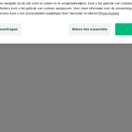
 navigatie op de site voort te zetten en te vergemakkelijken, kunt u het gebruik van cookie
Anders kunt u het gebruik van cookies aanpassen. Voor meer informatie over de verwerking
vens kunt u ons privacybeleid raadplegen door hieronder te klikken:
Privacybeleid
de verzorgingsproducten voor het gelaat"
nstellingen
Alleen het essentiële