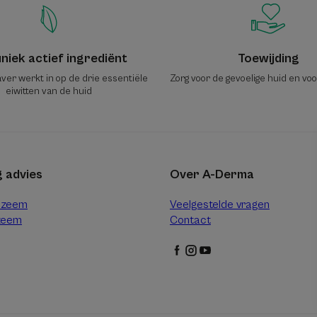
niek actief ingrediënt
Toewijding
ver werkt in op de drie essentiële
Zorg voor de gevoelige huid en vo
eiwitten van de huid
 advies
Over A-Derma
czeem
Veelgestelde vragen
zeem
Contact