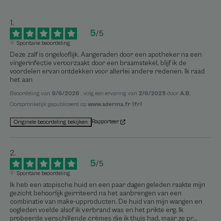
5
/
5
Spontane beoordeling
Deze zalf is ongelooflijk. Aangeraden door een apotheker na een 
vingerinfectie veroorzaakt door een braamstekel, blijf ik de 
voordelen ervan ontdekken voor allerlei andere redenen. Ik raad 
het aan
Beoordeling van
9/6/2026
, volg een ervaring van
2/6/2025
door
A.B.
Oorspronkelijk gepubliceerd op
www.aderma.fr (fr)
Rapporteer
Originele beoordeling bekijken
5
/
5
Spontane beoordeling
Ik heb een atopische huid en een paar dagen geleden raakte mijn 
gezicht behoorlijk geïrriteerd na het aanbrengen van een 
combinatie van make-upproducten. De huid van mijn wangen en 
oogleden voelde alsof ik verbrand was en het prikte erg. Ik 
probeerde verschillende crèmes die ik thuis had, maar ze pr
...