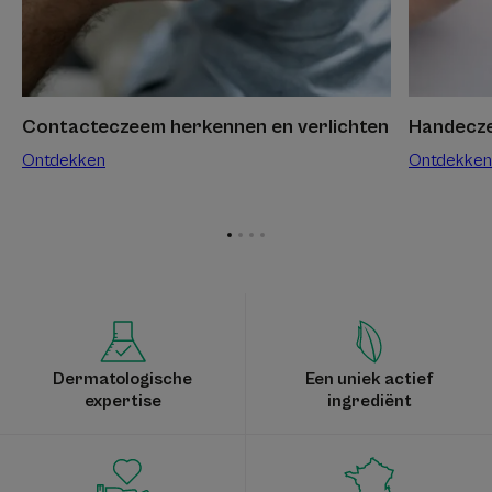
Contacteczeem herkennen en verlichten
Handecze
Ontdekken
Ontdekken
Ga
Ga
Ga
Ga
naar
naar
naar
naar
item
item
item
item
1
2
3
4
Dermatologische
Een uniek actief
expertise
ingrediënt