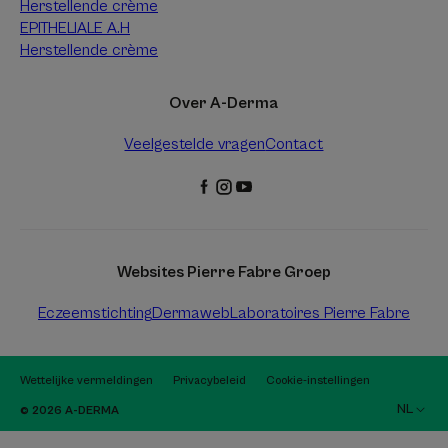
Herstellende crème
EPITHELIALE A.H
Herstellende crème
Over A-Derma
Veelgestelde vragen
Contact
Websites Pierre Fabre Groep
Eczeemstichting
Dermaweb
Laboratoires Pierre Fabre
Wettelijke vermeldingen
Privacybeleid
Cookie-instellingen
NL
© 2026 A-DERMA