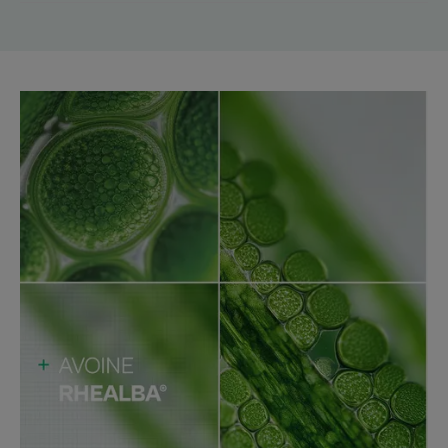
DERMALIBOUR + CICA-Crème herstelt binnen 24 u¹, is 100
% van natuurlijke oorsprong en zuivert en kalmeert
irritaties van het hele gezin.
Voordelen
• KALMEERT ONMIDDELLIJK de geïrriteerde huid die rood
is, jeukt, prikt of trekkerig aanvoelt.
• HERSTELT* de huid van het gezicht, het lichaam, de
oogleden en de uitwendige intieme zones van het hele
gezin binnen 24 uur.
• ZUIVERT de geïrriteerde, gestreste en beschadigde huid.
Textuur
Voordelen van de textuur