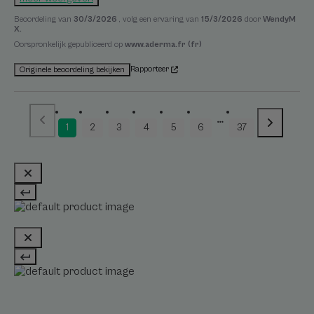
Beoordeling van
30/3/2026
, volg een ervaring van
15/3/2026
door
WendyM
X.
Oorspronkelijk gepubliceerd op
www.aderma.fr (fr)
Rapporteer
Originele beoordeling bekijken
1
2
3
4
5
6
37