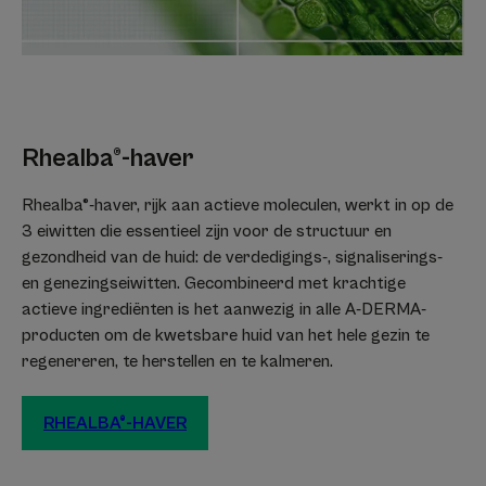
Trekt snel in.
Onzichtbaar en langhoudend.
Geur van de inhoud
Niet gepafumeerd
* Bevordert het herstel van de epidermis
Rhealba®-haver
* Bevordert het herstel van de epidermis
** Reinig de tepels grondig voor de borstvoeding.
Rhealba®-haver, rijk aan actieve moleculen, werkt in op de
3 eiwitten die essentieel zijn voor de structuur en
gezondheid van de huid: de verdedigings-, signaliserings-
en genezingseiwitten. Gecombineerd met krachtige
actieve ingrediënten is het aanwezig in alle A-DERMA-
producten om de kwetsbare huid van het hele gezin te
regenereren, te herstellen en te kalmeren.
RHEALBA®-HAVER