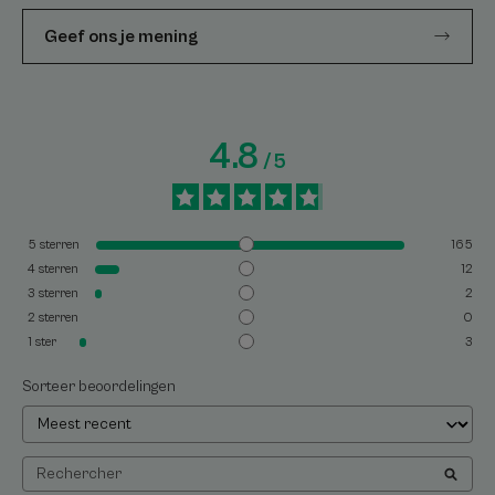
Geef ons je mening
4.8
/
5
5
sterren
165
4
sterren
12
3
sterren
2
2
sterren
0
1
ster
3
Sorteer beoordelingen