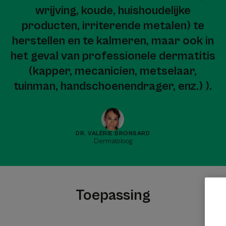
wrijving, koude, huishoudelijke
producten, irriterende metalen) te
herstellen en te kalmeren, maar ook in
het geval van professionele dermatitis
(kapper, mecanicien, metselaar,
tuinman, handschoenendrager, enz.) ).
DR. VALÉRIE BRONSARD
Dermatoloog
Toepassing