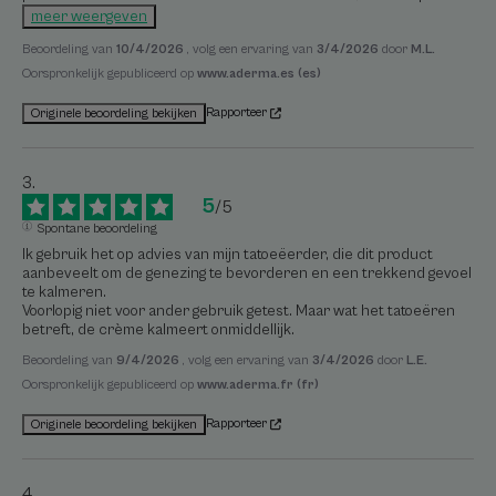
meer weergeven
Beoordeling van
10/4/2026
, volg een ervaring van
3/4/2026
door
M.L.
Oorspronkelijk gepubliceerd op
www.aderma.es (es)
Rapporteer
Originele beoordeling bekijken
5
/
5
Spontane beoordeling
Ik gebruik het op advies van mijn tatoeëerder, die dit product 
aanbeveelt om de genezing te bevorderen en een trekkend gevoel 
te kalmeren.

Voorlopig niet voor ander gebruik getest. Maar wat het tatoeëren 
betreft, de crème kalmeert onmiddellijk.
Beoordeling van
9/4/2026
, volg een ervaring van
3/4/2026
door
L.E.
Oorspronkelijk gepubliceerd op
www.aderma.fr (fr)
Rapporteer
Originele beoordeling bekijken