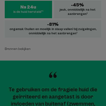
-45%
Na 24u
jeuk, onmiddellijk na het
is de huid hersteld*¹
aanbrengen¹
-81%
ongemak (huilen en moeilijk in slaap vallen) bij zuigelingen,
onmiddellijk na het aanbrengen¹
Bronnen bekijken
Te gebruiken om de fragiele huid die
geïrriteerd en aangetast is door
invloeden van buitenaf (zwemmen,