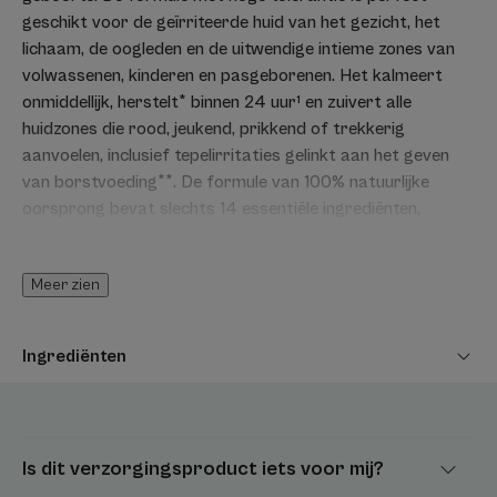
geschikt voor de geïrriteerde huid van het gezicht, het
lichaam, de oogleden en de uitwendige intieme zones van
volwassenen, kinderen en pasgeborenen. Het kalmeert
onmiddellijk, herstelt* binnen 24 uur¹ en zuivert alle
huidzones die rood, jeukend, prikkend of trekkerig
aanvoelen, inclusief tepelirritaties gelinkt aan het geven
van borstvoeding**. De formule van 100% natuurlijke
oorsprong bevat slechts 14 essentiële ingrediënten,
waaronder het kalmerende, herstellende en anti-
irriterende Rhealba® Haverplantextract en het koper-
Meer zien
zinkcomplex, dat het risico op bacteriegroei beperkt. De
aangename, langhoudende en onzichtbare textuur brengt
gemakkelijk aan en wordt snel door de huid opgenomen.
Ingrediënten
Het bevat geen parfum.Rhealba® Haver van biologische
teelt.Vegan info: zonder ingrediënten van dierlijke
oorsprong.
Is dit verzorgingsproduct iets voor mij?
Voordeel