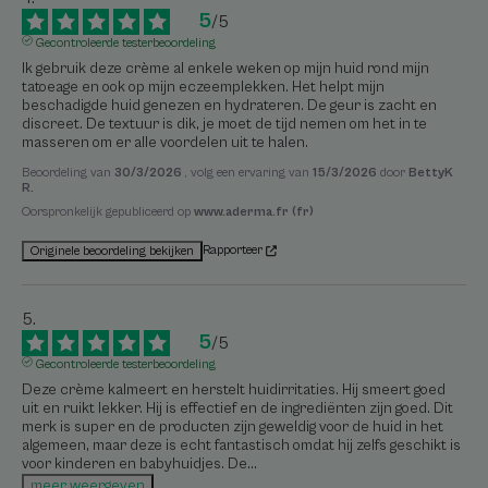
5
/
5
Gecontroleerde testerbeoordeling
Ik gebruik deze crème al enkele weken op mijn huid rond mijn 
tatoeage en ook op mijn eczeemplekken. Het helpt mijn 
beschadigde huid genezen en hydrateren. De geur is zacht en 
discreet. De textuur is dik, je moet de tijd nemen om het in te 
masseren om er alle voordelen uit te halen.
Beoordeling van
30/3/2026
, volg een ervaring van
15/3/2026
door
BettyK
R.
Oorspronkelijk gepubliceerd op
www.aderma.fr (fr)
Rapporteer
Originele beoordeling bekijken
5
/
5
Gecontroleerde testerbeoordeling
Deze crème kalmeert en herstelt huidirritaties. Hij smeert goed 
uit en ruikt lekker. Hij is effectief en de ingrediënten zijn goed. Dit 
merk is super en de producten zijn geweldig voor de huid in het 
algemeen, maar deze is echt fantastisch omdat hij zelfs geschikt is 
voor kinderen en babyhuidjes. De
...
meer weergeven