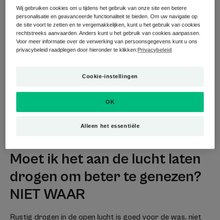
Wij gebruiken cookies om u tijdens het gebruik van onze site een betere
personalisatie en geavanceerde functionaliteit te bieden. Om uw navigatie op
Het beroemde korstje dat we graag tevoorschijn zien
de site voort te zetten en te vergemakkelijken, kunt u het gebruik van cookies
komen en onszelf feliciteren met een goede genezing? Niet
rechtstreeks aanvaarden. Anders kunt u het gebruik van cookies aanpassen.
Voor meer informatie over de verwerking van persoonsgegevens kunt u ons
zo leuk eigenlijk, want een korst is niet nodig voor
privacybeleid raadplegen door hieronder te klikken:
Privacybeleid
genezing. Het tegendeel is waar: een huid die minder
soepel is, kan zich niet goed sluiten om littekenvorming te
Cookie-instellingen
voorkomen.
Oké, dus hoe voorkomen we dit? Antwoord in de volgende
OK
vraag!
Alleen het essentiële
Moet ik het aan de lucht laten
drogen om beter te genezen?
NIET WAAR
Rustig drogen in de open lucht is goed voor de was, niet