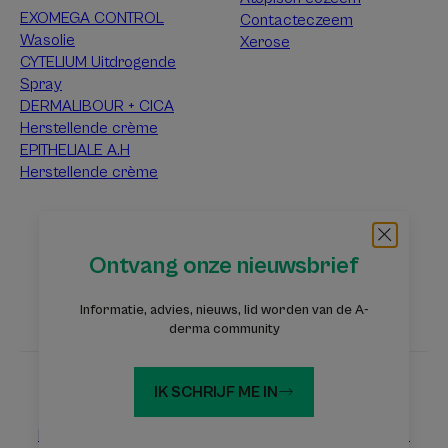
EXOMEGA CONTROL
Contacteczeem
Wasolie
Xerose
CYTELIUM Uitdrogende
Spray
DERMALIBOUR + CICA
Herstellende crème
EPITHELIALE A.H
Herstellende crème
Over A-Derma
Ontvang onze nieuwsbrief
Veelgestelde vragen
Contact
Informatie, advies, nieuws, lid worden van de A-
derma community
IK SCHRIJF ME IN
Websites Pierre Fabre Groep
Eczeemstichting
Dermaweb
Laboratoires Pierre Fabre