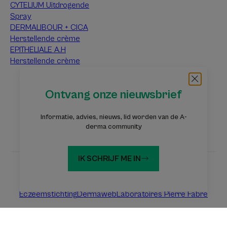
CYTELIUM Uitdrogende
Spray
DERMALIBOUR + CICA
Herstellende crème
EPITHELIALE A.H
Herstellende crème
Over A-Derma
Ontvang onze nieuwsbrief
Veelgestelde vragen
Contact
Informatie, advies, nieuws, lid worden van de A-
derma community
IK SCHRIJF ME IN
Websites Pierre Fabre Groep
Eczeemstichting
Dermaweb
Laboratoires Pierre Fabre