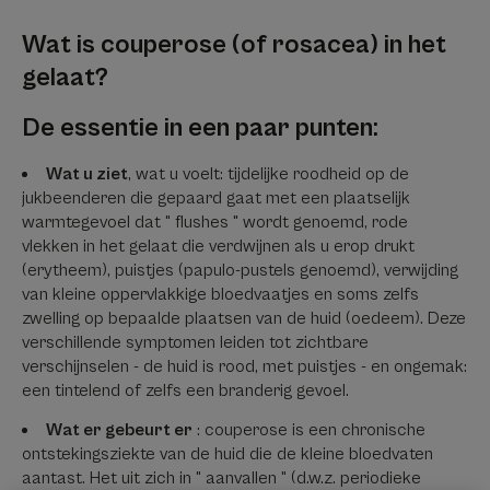
Wat is couperose (of rosacea) in het
gelaat?
De essentie in een paar punten:
Wat u ziet
, wat u voelt: tijdelijke roodheid op de
jukbeenderen die gepaard gaat met een plaatselijk
warmtegevoel dat " flushes " wordt genoemd, rode
vlekken in het gelaat die verdwijnen als u erop drukt
(erytheem), puistjes (papulo-pustels genoemd), verwijding
van kleine oppervlakkige bloedvaatjes en soms zelfs
zwelling op bepaalde plaatsen van de huid (oedeem). Deze
verschillende symptomen leiden tot zichtbare
verschijnselen - de huid is rood, met puistjes - en ongemak:
een tintelend of zelfs een branderig gevoel.
Wat er gebeurt er
: couperose is een chronische
ontstekingsziekte van de huid die de kleine bloedvaten
aantast. Het uit zich in " aanvallen " (d.w.z. periodieke