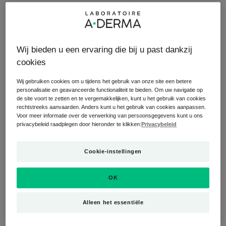
episoden van verhoogde intensiteit). Het komt voor in het
midden van het gelaat (neus, kin, wangen). Deze
couperose is te wijten aan het feit dat de huid haar
beschermende rol niet meer naar behoren vervult,
Wij bieden u een ervaring die bij u past dankzij
doorlaatbaar en gedehydrateerd wordt: het
immuunsysteem werkt niet meer goed en veroorzaakt
cookies
ontstekingen. Hierdoor verwijden de bloedvaten zich, wat
Wij gebruiken cookies om u tijdens het gebruik van onze site een betere
resulteert in roodheid op het huidoppervlak.
personalisatie en geavanceerde functionaliteit te bieden. Om uw navigatie op
de site voort te zetten en te vergemakkelijken, kunt u het gebruik van cookies
rechtstreeks aanvaarden. Anders kunt u het gebruik van cookies aanpassen.
Waar komt het vandaan
: couperose kan het gevolg
Voor meer informatie over de verwerking van persoonsgegevens kunt u ons
zijn van genetische factoren (die we van onze ouders
privacybeleid raadplegen door hieronder te klikken:
Privacybeleid
erven), zoals een lichte huid en lichte ogen hebben, of van
omgevingsfactoren (temperatuurschommelingen, zon). Het
Cookie-instellingen
kan ook te wijten zijn aan een abnormale reactie van de
microbloedvaten op warmte of andere triggers (gekruid
eten, warme dranken, alcohol, roken). Ten slotte kan het
OK
worden veroorzaakt door de overmatige aanwezigheid
van een mijt, die van nature aanwezig is op de huid van het
Alleen het essentiële
gelaat (Demodex).