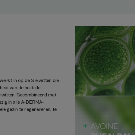
Vegan Info: Geen dierlijke ingrediënten.
Textuur
Voordelen van de te
De roll-on heeft een 
¹"verbandachtige" textuu
gemakkelijk aan te bre
zorgt voor een onmiddel
effect.
werkt in op de 3 eiwitten die
¹patent aangevraagd
heid van de huid: de
seiwitten. Gecombineerd met
Geur van de inhoud
ezig in alle A-DERMA-
Zonder parfum
le gezin te regenereren, te
¹ klinisch onderzoek uitgevoerd bij 60 proefpersonen
² patent aangevraagd
¹Klinisch onderzoek uitgevoerd bij 60 proefpersonen.