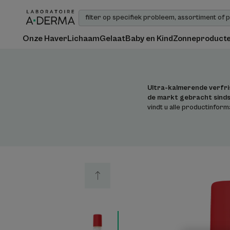
Onze Haver
Lichaam
Gelaat
Baby en Kind
Zonneproduct
Ultra-kalmerende verfris
de markt gebracht sin
vindt u alle productinforma