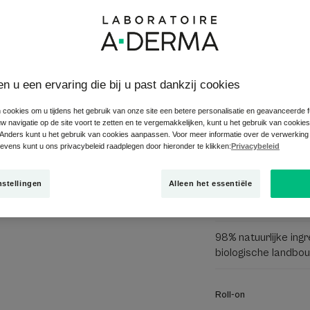
on
Kalmeert - Verz
5
/
5
48
beoo
en u een ervaring die bij u past dankzij cookies
-
 cookies om u tijdens het gebruik van onze site een betere personalisatie en geavanceerde fun
Deze roll-on is de u
 navigatie op de site voort te zetten en te vergemakkelijken, kunt u het gebruik van cookie
zakformaat die verl
Anders kunt u het gebruik van cookies aanpassen. Voor meer informatie over de verwerking
(insectenbeten, irrita
vens kunt u ons privacybeleid raadplegen door hieronder te klikken:
Privacybeleid
worden ervaren.
nstellingen
Alleen het essentiële
Roller zakformaat 
98% natuurlijke ing
biologische landbou
Roll-on