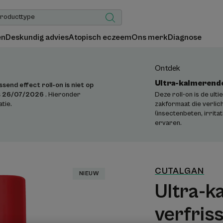
en
Deskundig advies
Atopisch eczeem
Ons merk
Diagnose
Ontdek
Ultra-kalmerende 
send effect roll-on is niet op
Deze roll-on is de ult
ds 26/07/2026
. Hieronder
zakformaat die verlich
tie.
(insectenbeten, irritati
ervaren.
CUTALGAN
NIEUW
Ultra-k
verfriss