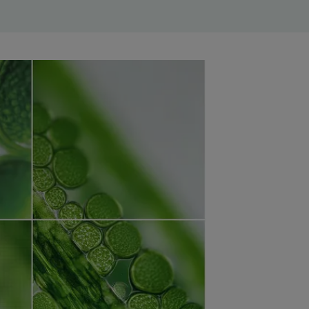
xtuur
gepatenteerde
r. Het drupt niet en is
ngen. Deze nieuwe textuur
lijk en langdurig verfrissend