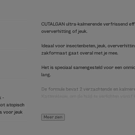
CUTALGAN ultra-kalmerende verfrissend effec
oververhitting of jeuk.
Ideaal voor insectenbeten, jeuk, oververhittin
zakformaat gaat overal met je mee.
Het is speciaal samengesteld voor een onmid
lang.
De formule bevat 2 verzachtende en kalmere
Kattenklauw, om de huid te verlichten vanaf 
 -
metalen bolletje zorgt voor een versterkt v
tot atopisch
met de juiste dosering mogelijk en houdt de
s voor jeuk
Meer zien
"verbandachtige" textuur die niet uitloopt.
Met een formule met hoge tolerantie en 98% 