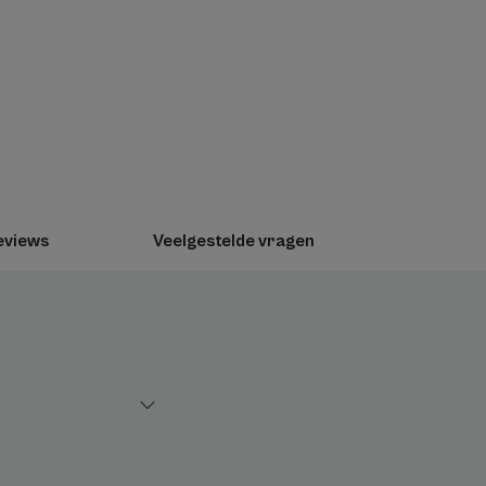
uidtypes, van baby tot volwassene en op
id.
r dag.
eviews
Veelgestelde vragen
ll-on in zakformaat verzacht alle
ting, jeuk...).
en tot zes uur lang als onaangenaam kunnen
e nemen en kan gebruikt worden op het
t hele gezin, van baby's tot volwassenen.