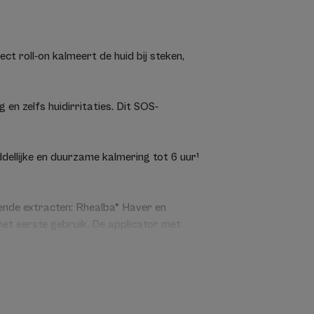
t roll-on kalmeert de huid bij steken,
g en zelfs huidirritaties. Dit SOS-
dellijke en duurzame kalmering tot 6 uur¹
nde extracten: Rhealba® Haver en
het eerste gebruik. De applicator met
erkoelend effect, maakt gericht aanbrengen
 handen schoon dankzij de gepatenteerde
ingrediënten van natuurlijke oorsprong,