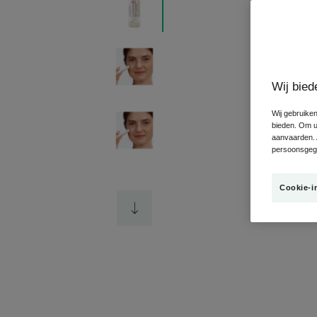
Wij bied
Wij gebruiken
bieden. Om uw
aanvaarden. 
persoonsgege
Cookie-i