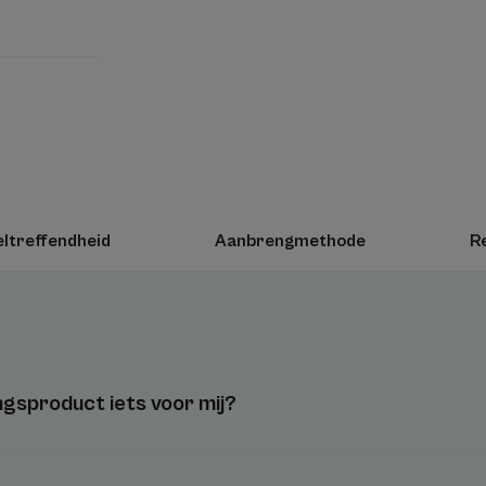
kan het worden toegepast op alle fragiele h
alle lichaamsdelen, gelaat, handen en hoofdhu
Zo vaak aanbrengen als nodig, tot 6 keer pe
Vegan Info: Geen dierlijke ingrediënten.
Voordeel
ltreffendheid
Aanbrengmethode
R
De ultra-kalmerende en handige CUTALGAN ro
onaangename huidsensaties (prikken, oververhit
Voordelen
• VERZACHT huidgevoelens die onmiddellijk 
ingsproduct iets voor mij?
worden ervaren¹.
• HANDIG FORMAAT om overal mee naartoe t
lichaam, gelaat, handen en hoofdhuid voor he