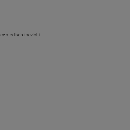
d
der medisch toezicht