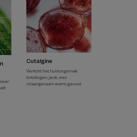
Cutalgine
an
Verlicht het huidongemak:
tintelingen, jeuk, een
 weer
onaangenaam warm gevoel.
telt