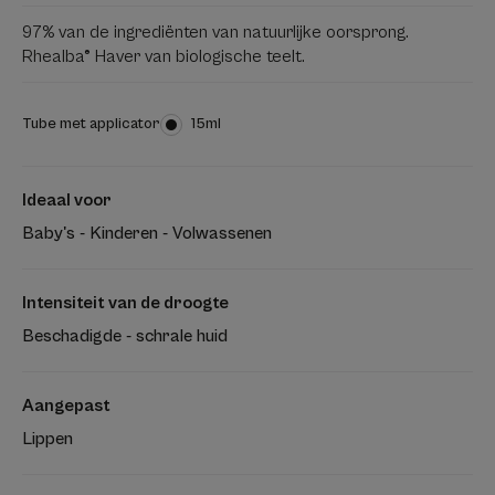
97% van de ingrediënten van natuurlijke oorsprong.
Rhealba® Haver van biologische teelt.
Tube met applicator
Tube
15ml
met
applicator
Ideaal voor
Baby's - Kinderen - Volwassenen
Intensiteit van de droogte
Beschadigde - schrale huid
Aangepast
Lippen