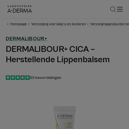
Homepage
Verzorging voor baby’s en kinderen
Verzorgingsproducten teg
DERMALIBOUR+
DERMALIBOUR+ CICA –
Herstellende Lippenbalsem
5
/
5
33
beoordelingen
-