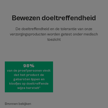
Bewezen doeltreffendheid
De doeltreffendheid en de tolerantie van onze
verzorgingsproducten worden getest onder medisch
toezicht
98%
van de proefpersonen vindt
dat het product de
gebarsten lippen en
kloofjes op doeltreffende
wijze herstelt¹
Bronnen bekijken