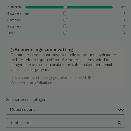
onaangename gevoel.
5
sterren
32
4
sterren
1
3
sterren
0
Textuur
2
sterren
0
1
ster
0
Beoordelingssamenvatting
Dit baume is een must-have voor alle seizoenen, hydrateert
en herstelt de lippen effectief zonder plakkerigheid. De
aangename textuur en praktische tube maken het ideaal
Geur van de inhoud
voor dagelijks gebruik.
Niet gepafumeerd
Deze samenvatting is gegenereerd door AI
Was het nuttig?
Ja
Nee
*Bevordert huidherstel
**Klinisch onderzoek bij 54 proefpersonen (baby's, kinderen, tieners,
volwassenen) - 4 keer per dag aangebracht gedurende 3 weken.
Sorteer beoordelingen
*Bevordert huidherstel
**Klinische studie bij 54 proefpersonen (baby's, kinderen, adolescenten,
volwassenen) - 4 keer per dag gedurende 3 weken toegepast.
***Klinische studie uitgevoerd bij 19 proefpersonen. Eenmalige toepassing.
* Bevordert huidherstel