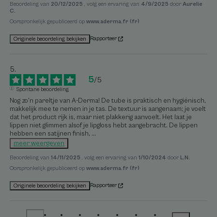
Beoordeling van
20/12/2025
, volg een ervaring van
4/9/2025
door
Aurelie
C.
Oorspronkelijk gepubliceerd op
www.aderma.fr (fr)
Rapporteer
Originele beoordeling bekijken
5
/
5
Spontane beoordeling
Nog zo'n pareltje van A-Derma! De tube is praktisch en hygiënisch, 
makkelijk mee te nemen in je tas. De textuur is aangenaam; je voelt 
dat het product rijk is, maar niet plakkerig aanvoelt. Het laat je 
lippen niet glimmen alsof je lipgloss hebt aangebracht. De lippen 
hebben een satijnen finish, 
...
meer weergeven
Beoordeling van
14/11/2025
, volg een ervaring van
1/10/2024
door
L.N.
Oorspronkelijk gepubliceerd op
www.aderma.fr (fr)
Rapporteer
Originele beoordeling bekijken