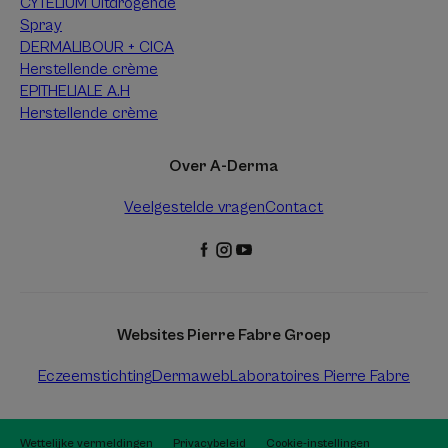
CYTELIUM Uitdrogende
Spray
DERMALIBOUR + CICA
Herstellende crème
EPITHELIALE A.H
Herstellende crème
Over A-Derma
Veelgestelde vragen
Contact
Websites Pierre Fabre Groep
Eczeemstichting
Dermaweb
Laboratoires Pierre Fabre
Wettelijke vermeldingen
Privacybeleid
Cookie-instellingen