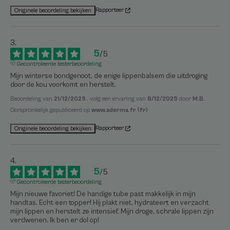
Rapporteer
Originele beoordeling bekijken
5
/
5
Gecontroleerde testerbeoordeling
Mijn winterse bondgenoot, de enige lippenbalsem die uitdroging 
door de kou voorkomt en herstelt.
Beoordeling van
21/12/2025
, volg een ervaring van
8/12/2025
door
M.B.
Oorspronkelijk gepubliceerd op
www.aderma.fr (fr)
Rapporteer
Originele beoordeling bekijken
5
/
5
Gecontroleerde testerbeoordeling
Mijn nieuwe favoriet! De handige tube past makkelijk in mijn 
handtas. Echt een topper! Hij plakt niet, hydrateert en verzacht 
mijn lippen en herstelt ze intensief. Mijn droge, schrale lippen zijn 
verdwenen. Ik ben er dol op!