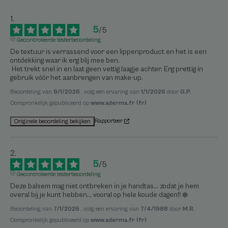
5
/
5
Gecontroleerde testerbeoordeling
De textuur is verrassend voor een lippenproduct en het is een 
ontdekking waar ik erg blij mee ben.

 Het trekt snel in en laat geen vettig laagje achter. Erg prettig in 
gebruik vóór het aanbrengen van make-up.
Beoordeling van
9/1/2026
, volg een ervaring van
1/1/2026
door
G.P.
Oorspronkelijk gepubliceerd op
www.aderma.fr (fr)
Rapporteer
Originele beoordeling bekijken
5
/
5
Gecontroleerde testerbeoordeling
Deze balsem mag niet ontbreken in je handtas... zodat je hem 
overal bij je kunt hebben... vooral op hele koude dagen!! ❄️
Beoordeling van
7/1/2026
, volg een ervaring van
7/4/1988
door
M.R.
Oorspronkelijk gepubliceerd op
www.aderma.fr (fr)