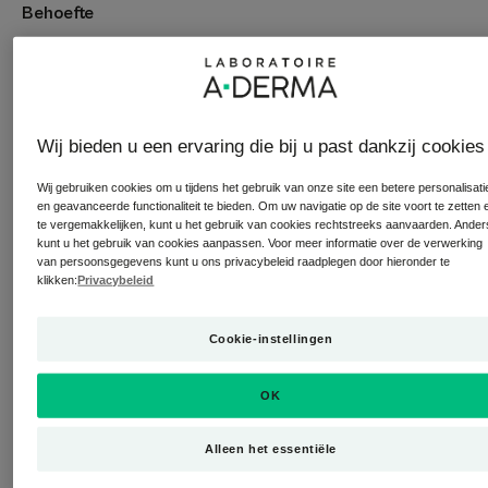
Behoefte
Voeding - Verlichting - Huidherstel
Gemaakt in Frankrijk
Wij bieden u een ervaring die bij u past dankzij cookies
Het product is samengesteld om geïrriteerde, gebarsten,
gebarsten en zeer droge lippen (door
Wij gebruiken cookies om u tijdens het gebruik van onze site een betere personalisati
en geavanceerde functionaliteit te bieden. Om uw navigatie op de site voort te zetten 
klimaatomstandigheden, irriterende en uitdrogende
te vergemakkelijken, kunt u het gebruik van cookies rechtstreeks aanvaarden. Ander
behandelingen...) te verzachten, herstellen* vanaf 24 uur**
kunt u het gebruik van cookies aanpassen. Voor meer informatie over de verwerking
van persoonsgegevens kunt u ons privacybeleid raadplegen door hieronder te
en voeden, en bestaat voor 97% uit natuurlijke
klikken:
Privacybeleid
ingrediënten. Het verzorgt de lippen dankzij het Rhealba®
haverplantextract en de plantaardige oliën en boters die
Cookie-instellingen
het bevat (jojoba, shea, zonnebloem). Het bevat ook
zuiverende minerale stoffen (zinksulfaat, dat de
verspreiding van bacteriën beperkt).
OK
DERMALIBOUR+ CICA-Repairing Lip Balm kan overal mee
naartoe worden genomen. De balsem glijdt over de lippen,
Alleen het essentiële
trekt snel in en laat een beschermende film achter, zonder