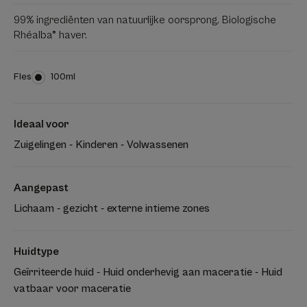
99% ingrediënten van natuurlijke oorsprong. Biologische
Rhéalba® haver.
Fles
Fles
100ml
Ideaal voor
Zuigelingen - Kinderen - Volwassenen
Aangepast
Lichaam - gezicht - externe intieme zones
Huidtype
Geïrriteerde huid - Huid onderhevig aan maceratie - Huid
vatbaar voor maceratie