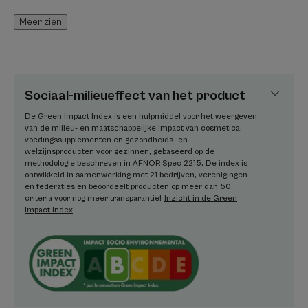
Vegan info : bevat geen ingrediënten van dierlijke
Meer zien
oorsprong.
HET WOORD VAN DE DESKUNDIGE
Sociaal-milieueffect van het product
De Green Impact Index is een hulpmiddel voor het weergeven
van de milieu- en maatschappelijke impact van cosmetica,
voedingssupplementen en gezondheids- en
welzijnsproducten voor gezinnen, gebaseerd op de
methodologie beschreven in AFNOR Spec 2215. De index is
Cytelium kan aangebracht worden
ontwikkeld in samenwerking met 21 bedrijven, verenigingen
en federaties en beoordeelt producten op meer dan 50
op de rode huid van babybilletjes
criteria voor nog meer transparantie!
Inzicht in de Green
Impact Index
en op alle andere soorten
geïrriteerde huidzones gevoelig
aan maceratie, zoals bij de
huidplooien.