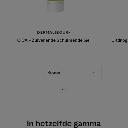
DERMALIBOUR+
CICA – Zuiverende Schuimende Gel
Uitdrog
Kopen
Ga
Ga
naar
naar
item
item
1
2
In hetzelfde gamma