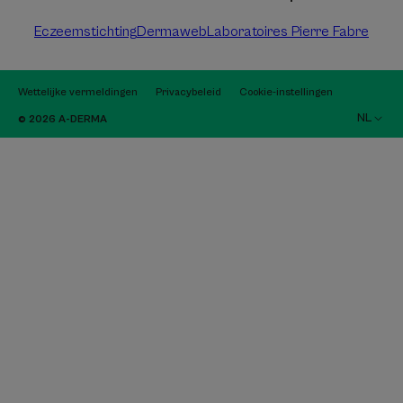
Eczeemstichting
Dermaweb
Laboratoires Pierre Fabre
Wettelijke vermeldingen
Privacybeleid
Cookie-instellingen
NL
© 2026 A-DERMA