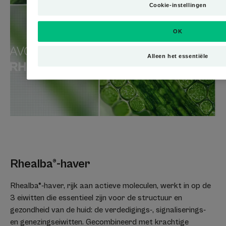
Cookie-instellingen
Voordelen van de textuur
OK
De vloeibare textuur laat geen vlekken achter op kleding.
Alleen het essentiële
Geur van de inhoud
Niet geparfumeerd
* IQVIA - Pharmatrend International - Market 83H1 BEAUTY PROD. OM DE
HUID VERLICHTING TE BIEDEN. in lotions en sprays - in apothekerszaken in
Duitsland, Oostenrijk, België, Spanje, Frankrijk, Griekenland, Italië, Polen,
Portugal, Slowakije, Zwitserland e
Rhealba®-haver
Rhealba®-haver, rijk aan actieve moleculen, werkt in op de
3 eiwitten die essentieel zijn voor de structuur en
gezondheid van de huid: de verdedigings-, signaliserings-
en genezingseiwitten. Gecombineerd met krachtige