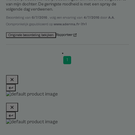
van mijn dochter. De geringste roodheid is met een spray de 
volgende dag verdwenen.
Beoordeling van
6/7/2016
, volg een ervaring van
4/7/2016
door
A.A.
Oorspronkelijk gepubliceerd op
www.aderma.fr (fr)
Rapporteer
Originele beoordeling bekijken
1