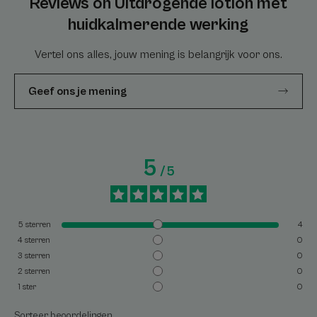
Reviews on Uitdrogende lotion met
huidkalmerende werking
Vertel ons alles, jouw mening is belangrijk voor ons.
Geef ons je mening
5
/
5
5
sterren
4
4
sterren
0
3
sterren
0
2
sterren
0
1
ster
0
Sorteer beoordelingen