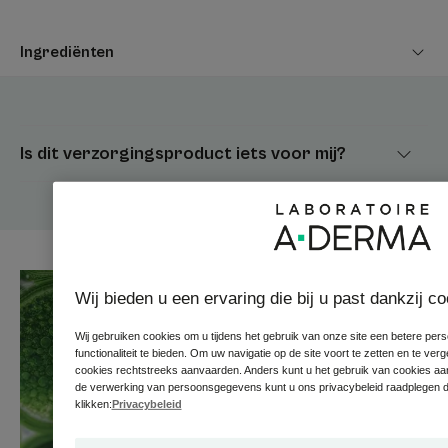
Ingrediënten
Voordeel
De Nr.1 drooglotion in apotheken in Europa*, CYTELIUM High
Tolerance Natural Drying Lotion droogt en kalmeert de
Is dit verzorgingsproduct iets voor mij?
geïrriteerde huid die vatbaar is voor maceratie voor het
hele gezin vanaf het eerste gebruik.
Voordelen
- DROOGT de geïrriteerde huid die kan gaan zweren.
Wij bieden u een ervaring die bij u past dankzij c
- VERZACHT onmiddellijk geïrriteerde zones die gevoelig
zijn voor maceratie.
Wij gebruiken cookies om u tijdens het gebruik van onze site een betere per
- RESPECTEERT de huid dankzij de minimalistische,
functionaliteit te bieden. Om uw navigatie op de site voort te zetten en te ver
natuurlijke formule met hoge tolerantie.
cookies rechtstreeks aanvaarden. Anders kunt u het gebruik van cookies aa
de verwerking van persoonsgegevens kunt u ons privacybeleid raadplegen d
klikken:
Privacybeleid
Textuur
Milieu