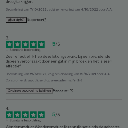
droog te krijgen.
Beoordeling van
7/10/2022
, volg een ervaring van
4/10/2022
door
A.A.
Nuttig
(0)
Rapporteer
5
/
5
Spontane beoordeling
Zeer effectief. Ik heb deze lotion gebruikt bij een brandende 
dijbeen veroorzaakt door een gat in mijn broek en het is zeer 
effectief
Beoordeling van
21/5/2021
, volg een ervaring van
19/5/2021
door
A.A.
Oorspronkelijk gepubliceerd op
www.aderma.fr (fr)
Rapporteer
Originele beoordeling bekijken
5
/
5
Spontane beoordeling
Wonderproduct Wonderproduct Ik gebruik het sinds de geboorte 