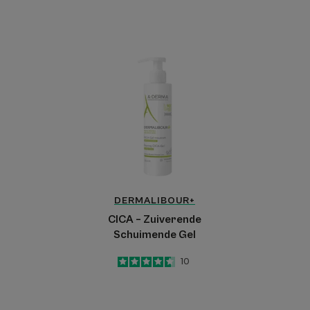
CICA
–
Zuiverende
Schuimende
Gel
DERMALIBOUR+
CICA – Zuiverende
Schuimende Gel
4.6
/
5
10
-