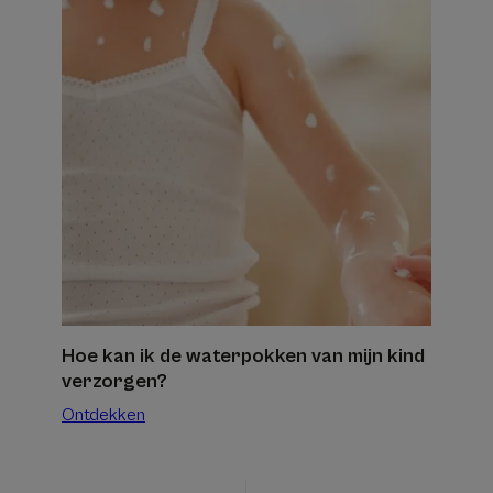
kan
ik
de
waterpokken
van
mijn
kind
verzorgen?
Hoe kan ik de waterpokken van mijn kind
verzorgen?
Ontdekken