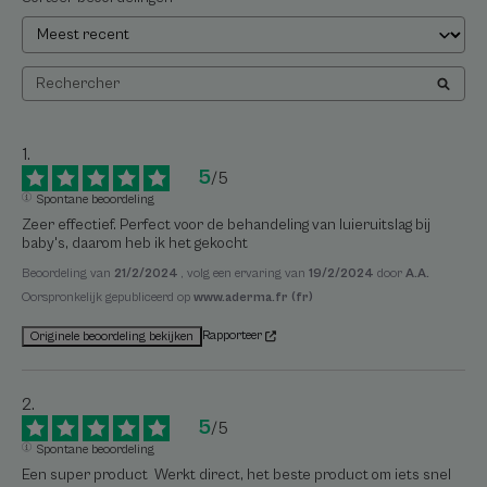
5
/
5
Spontane beoordeling
Zeer effectief. Perfect voor de behandeling van luieruitslag bij 
baby's, daarom heb ik het gekocht
Beoordeling van
21/2/2024
, volg een ervaring van
19/2/2024
door
A.A.
Oorspronkelijk gepubliceerd op
www.aderma.fr (fr)
Rapporteer
Originele beoordeling bekijken
5
/
5
Spontane beoordeling
Een super product  Werkt direct, het beste product om iets snel 