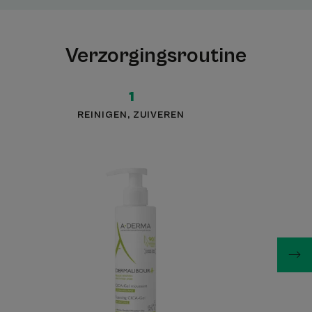
Verzorgingsroutine
1
REINIGEN, ZUIVEREN
CICA
–
Zuiverende
Schuimende
Gel