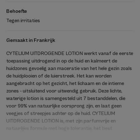
Behoefte
Tegen irritaties
Gemaakt in Frankrijk
CYTELIUM UITDROGENDE LOTION werkt vanaf de eerste
toepassing uitdrogend in op de huid en kalmeert de
huidzones gevoelig aan maceratie van het hele gezin zoals
de huidplooien of de luierstreek. Het kan worden
aangebracht op het gezicht, het lichaam en de intieme
zones - uitsluitend voor uitwendig gebruik. Deze lichte,
waterige lotion is samengesteld uit 7 bestanddelen, die
voor 99% van natuurlijke oorsprong zijn, en laat geen
veegjes of streepjes achter op de huid. CYTELIUM
UITDROGENDE LOTION is, met zijn parfumvrije en
natuurlijke formule met hoge tolerantie, het best
verkochte huiduitdrogende product in apothekerszaken.*