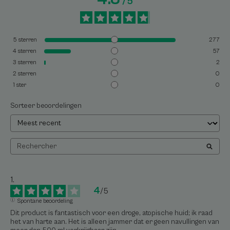
/
5
5
sterren
277
4
sterren
57
3
sterren
2
2
sterren
0
1
ster
0
Sorteer beoordelingen
4
/
5
Spontane beoordeling
Dit product is fantastisch voor een droge, atopische huid; ik raad 
het van harte aan. Het is alleen jammer dat er geen navullingen van 