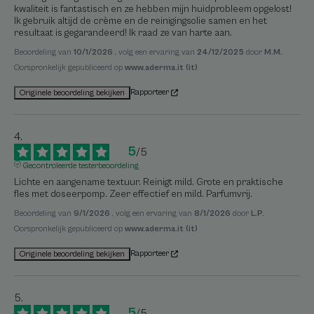
kwaliteit is fantastisch en ze hebben mijn huidprobleem opgelost! 
Ik gebruik altijd de crème en de reinigingsolie samen en het 
resultaat is gegarandeerd! Ik raad ze van harte aan.
Beoordeling van
10/1/2026
, volg een ervaring van
24/12/2025
door
M.M.
Oorspronkelijk gepubliceerd op
www.aderma.it (it)
Rapporteer
Originele beoordeling bekijken
5
/
5
Gecontroleerde testerbeoordeling
Lichte en aangename textuur. Reinigt mild. Grote en praktische 
fles met doseerpomp. Zeer effectief en mild. Parfumvrij.
Beoordeling van
9/1/2026
, volg een ervaring van
8/1/2026
door
L.P.
Oorspronkelijk gepubliceerd op
www.aderma.it (it)
Rapporteer
Originele beoordeling bekijken
5
/
5