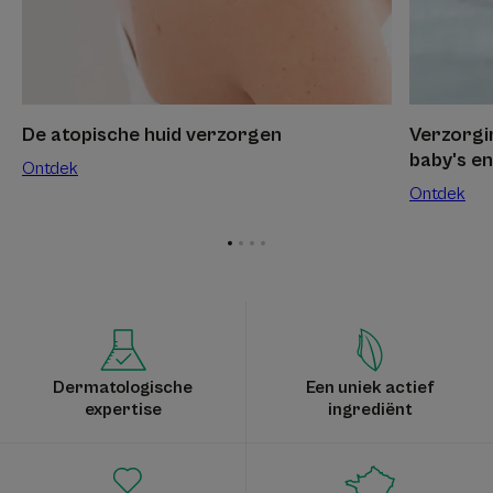
De atopische huid verzorgen
Verzorgin
baby's e
Ontdek
Ontdek
Ga
Ga
Ga
Ga
naar
naar
naar
naar
item
item
item
item
1
2
3
4
Dermatologische
Een uniek actief
expertise
ingrediënt