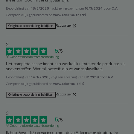
meer dan 500 ml verkrijgbaar zijn.
Beoordeling van
18/3/2026
, volg een ervaring van
16/3/2024
door
C.A.
Oorspronkelijk gepubliceerd op
www.aderma.fr (fr)
Rapporteer
Originele beoordeling bekijken
5
/
5
Gecontroleerde testerbeoordeling
Het complete assortiment aan werkelijk uitstekende producten is 
onovertroffen. Wat mij betreft zijn ze van topkwaliteit.
Beoordeling van
14/1/2026
, volg een ervaring van
8/1/2019
door
A.V.
Oorspronkelijk gepubliceerd op
www.aderma.it (it)
Rapporteer
Originele beoordeling bekijken
5
/
5
Gecontroleerde testerbeoordeling
Ik heb geweldige ervaringen met deze Aderma-producten. De 