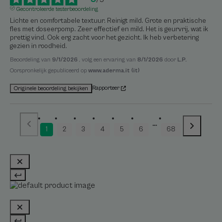
Gecontroleerde testerbeoordeling
Lichte en comfortabele textuur. Reinigt mild. Grote en praktische 
fles met doseerpomp. Zeer effectief en mild. Het is geurvrij, wat ik 
prettig vind. Ook erg zacht voor het gezicht. Ik heb verbetering 
gezien in roodheid.
Beoordeling van
9/1/2026
, volg een ervaring van
8/1/2026
door
L.P.
Oorspronkelijk gepubliceerd op
www.aderma.it (it)
Rapporteer
Originele beoordeling bekijken
1
2
3
4
5
6
68