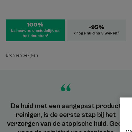
100%
-95%
kalmerend onmiddellijk na
droge huid na 3 weken²
het douchen¹
Bronnen bekijken
De huid met een aangepast product
reinigen, is de eerste stap bij het
verzorgen van de atopische huid. Geef
Wi