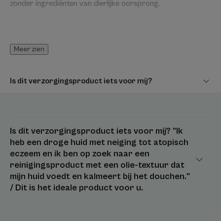
zonder ingrediënten van dierlijke oorsprong.
Meer zien
HET WOORD VAN DE DESKUNDIGE
Is dit verzorgingsproduct iets voor mij?
De huid met neiging tot atopie of
extreme droogte heeft een
Is dit verzorgingsproduct iets voor mij?
"Ik
ultrazacht, lipideherstellend
heb een droge huid met neiging tot atopisch
eczeem en ik ben op zoek naar een
hygiëneproduct nodig.
reinigingsproduct met een olie-textuur dat
mijn huid voedt en kalmeert bij het douchen."
/ Dit is het ideale product voor u.
Voordeel