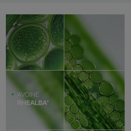
De reinigende en verzachtende Emolliërende Reinigingsolie
verzorgt op natuurlijke wijze de droge, atopische huid en is
geschikt voor gebruik vanaf de geboorte.
Voordelen
• REINIGT de droge en atopische huid van zuigelingen,
kinderen en volwassenen in alle zachtheid. EXOMEGA
CONTROL Emolliërende Reinigingsolie beschermt de huid
tegen een trekkerig gevoel, uitdroging en jeuk.
• KALMEERT de jeuk bij een droge huid die vatbaar is voor
atopisch eczeem.
• RESPECTEERT de gevoelige huid en het milieu. Zeepvrij,
biologisch afbreekbaar en geformuleerd met 91%
natuurlijke ingrediënten, de Reinigingsolie prikt niet in de
ogen.
Textuur
Recyclage