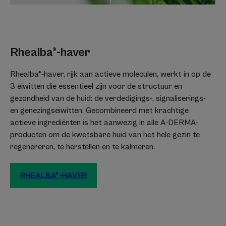
Rhealba®-haver
Voordelen van de textuur
Een antislip gelolie geschikt voor bad en douche. Een textuur
Rhealba®-haver, rijk aan actieve moleculen, werkt in op de
die niet prikt in de ogen, licht schuimend en gemakkelijk af te
3 eiwitten die essentieel zijn voor de structuur en
spoelen voor een goed evenwicht tussen gebruiksplezier en
gezondheid van de huid: de verdedigings-, signaliserings-
doeltreffendheid.
en genezingseiwitten. Gecombineerd met krachtige
Geur van de inhoud
actieve ingrediënten is het aanwezig in alle A-DERMA-
producten om de kwetsbare huid van het hele gezin te
Licht geparfumeerd
regenereren, te herstellen en te kalmeren.
* Volgens de OESO-norm 301B
*91% ingrediënten van natuurlijke oorsprong
RHEALBA®-HAVER