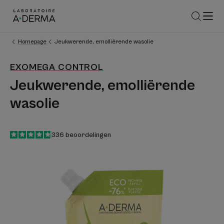
Homepage
Jeukwerende, emolliërende wasolie
EXOMEGA CONTROL
Jeukwerende, emolliërende
wasolie
4.8
/
5
336
beoordelingen
-