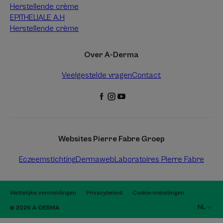
Herstellende crème
EPITHELIALE A.H
Herstellende crème
Over A-Derma
Veelgestelde vragen
Contact
Websites Pierre Fabre Groep
Eczeemstichting
Dermaweb
Laboratoires Pierre Fabre
Wettelijke vermeldingen
Privacybeleid
Cookie-instellingen
NL
© 2026 A-DERMA