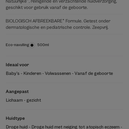
Natuurlijke*, reinigende en verzachtende huidverzorging,
geschikt voor gebruik vanaf de geboorte.
BIOLOGISCH AFBREEKBARE* Formule. Getest onder
dermatologische en pediatrische controle. Zeepvrij.
Eco-navulling
Eco-
500ml
navulling
Ideaal voor
Baby's - Kinderen - Volwassenen - Vanaf de geboorte
Aangepast
Lichaam - gezicht
Huidtype
Droge huid - Droge huid met neiging tot atopisch eczeem -