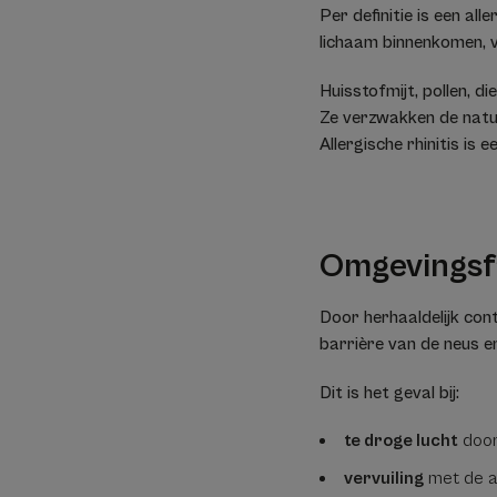
Per definitie is een al
lichaam binnenkomen, 
Huisstofmijt, pollen, d
Ze verzwakken de natuu
Allergische rhinitis is 
Omgevingsf
Door herhaaldelijk co
barrière van de neus e
Dit is het geval bij:
te droge lucht
door
vervuiling
met de aa