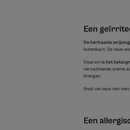
Een geïrrit
De herhaalde wrijving 
buitenkant. De neus word
Daarom
is het belang
verzachtende crème aan 
brengen.
Snuit uw neus niet met 
Een allergis