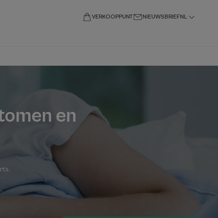
VERKOOPPUNT
NIEUWSBRIEF
NL
ptomen en
rts
.