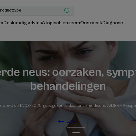
en
Deskundig advies
Atopisch eczeem
Ons merk
Diagnose
erde neus: oorzaken, sym
behandelingen
gewerkt op
17/03/2026
, goedgekeurd door
onze medische A-DERMA-expe
Zones