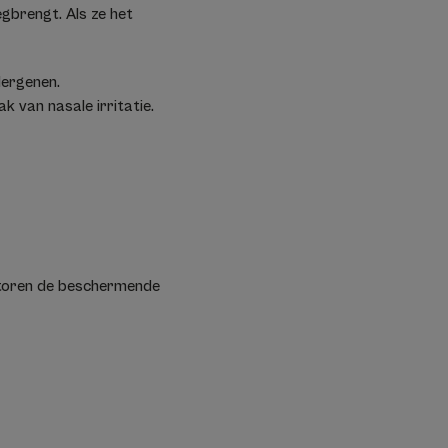
egbrengt. Als ze het
llergenen.
 van nasale irritatie.
ctoren de beschermende