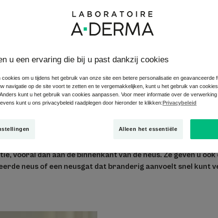
dit?
Wat zijn de symptomen van een geïrriteerde
en u een ervaring die bij u past dankzij cookies
tiële rol in ons dagelijks leven!
 cookies om u tijdens het gebruik van onze site een betere personalisatie en geavanceerde fun
en voor dat we kunnen ademen en geuren kunnen waarnemen, het is
 navigatie op de site voort te zetten en te vergemakkelijken, kunt u het gebruik van cookie
Anders kunt u het gebruik van cookies aanpassen. Voor meer informatie over de verwerking
infecties. Hij werkt als een filter en beschermt ons tegen irritere
vens kunt u ons privacybeleid raadplegen door hieronder te klikken:
Privacybeleid
 wel eens het ongemak van een geïrriteerde neus ervaren ...
nstellingen
Alleen het essentiële
onze experts uit wat de mogelijke oorzaken van neusirritatie zi
tatie, vooral dan aan de binnenkant van de neus. Ze geven u ook
teerde neus of een neusgat dat branderig aanvoelt snel kunt v