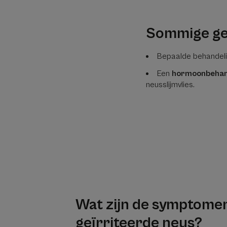
Sommige g
Bepaalde behandeli
Een
hormoonbehan
neusslijmvlies.
Wat zijn de symptome
geïrriteerde neus?