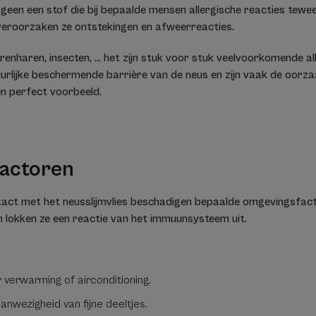
lergeen een stof die bij bepaalde mensen allergische reacties tewe
veroorzaken ze ontstekingen en afweerreacties.
ierenharen, insecten, ... het zijn stuk voor stuk veelvoorkomende a
rlijke beschermende barrière van de neus en zijn vaak de oorzaak
een perfect voorbeeld.
actoren
ntact met het neusslijmvlies beschadigen bepaalde omgevingsfa
n lokken ze een reactie van het immuunsysteem uit.
 verwarming of airconditioning.
nwezigheid van fijne deeltjes.