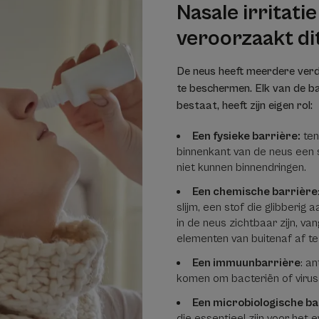
Nasale irritati
veroorzaakt di
De neus heeft meerdere ver
te beschermen. Elk van de ba
bestaat, heeft zijn eigen rol:
Een fysieke barrière:
ten
binnenkant van de neus een 
niet kunnen binnendringen.
Een chemische barrière
slijm, een stof die glibberig a
in de neus zichtbaar zijn, va
elementen van buitenaf af te
Een immuunbarrière
: a
komen om bacteriën of virus
Een microbiologische ba
die essentieel zijn voor het