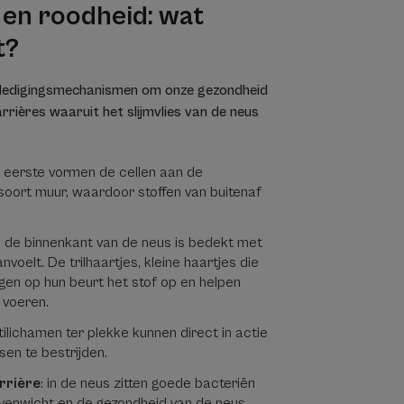
e en roodheid: wat
t?
dedigingsmechanismen om onze gezondheid
rrières waaruit het slijmvlies van de neus
 eerste vormen de cellen aan de
soort muur, waardoor stoffen van buitenaf
: de binnenkant van de neus is bedekt met
anvoelt. De trilhaartjes, kleine haartjes die
ngen op hun beurt het stof op en helpen
 voeren.
ntilichamen ter plekke kunnen direct in actie
sen te bestrijden.
rrière
: in de neus zitten goede bacteriën
 evenwicht en de gezondheid van de neus.