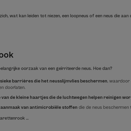
ich, wat kan leiden tot niezen, een loopneus of een neus die aan
rook
belangrijke oorzaak van een geïrriteerde neus. Hoe dan?
sieke barrières die het neusslijmvlies beschermen
, waardoor
len doorlaten.
e van de kleine haartjes die de luchtwegen helpen reinigen wo
 aanmaak van antimicrobiële stoffen
die de neus beschermen t
arettenrook ...