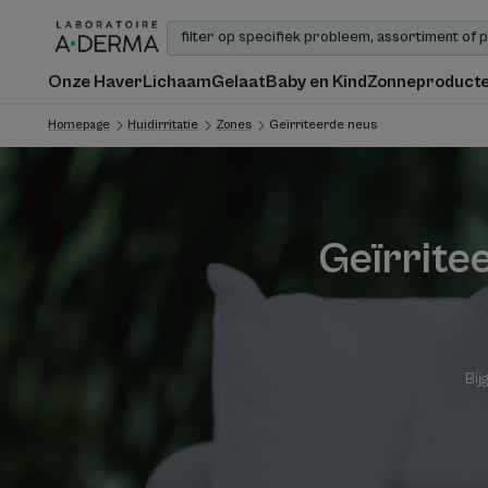
Onze Haver
Lichaam
Gelaat
Baby en Kind
Zonneproduct
Homepage
Huidirritatie
Zones
Geïrriteerde neus
Geïrrite
Bij