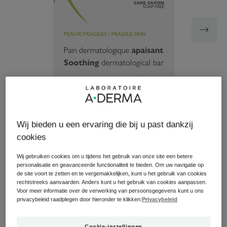
Wij bieden u een ervaring die bij u past dankzij
cookies
Dit kalmerende dermatologische wasstuk voor de
Wij gebruiken cookies om u tijdens het gebruik van onze site een betere
gevoelige huid reinigt zachtjes, hydrateert en kalmeert de
personalisatie en geavanceerde functionaliteit te bieden. Om uw navigatie op
huid bij 94% van de proefpersonen¹.
de site voort te zetten en te vergemakkelijken, kunt u het gebruik van cookies
rechtstreeks aanvaarden. Anders kunt u het gebruik van cookies aanpassen.
Voor meer informatie over de verwerking van persoonsgegevens kunt u ons
privacybeleid raadplegen door hieronder te klikken:
Privacybeleid
Grondige hygiëne voor de gevoelige huid van het hele
gezin. Zonder zeep of parfum.
Cookie-instellingen