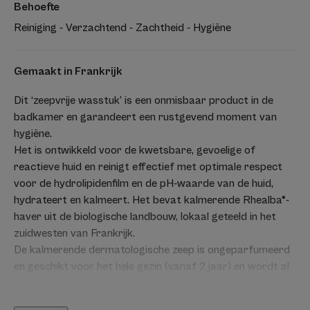
Behoefte
Reiniging - Verzachtend - Zachtheid - Hygiëne
Gemaakt in Frankrijk
Dit ‘zeepvrije wasstuk’ is een onmisbaar product in de
badkamer en garandeert een rustgevend moment van
hygiëne.
Het is ontwikkeld voor de kwetsbare, gevoelige of
reactieve huid en reinigt effectief met optimale respect
voor de hydrolipidenfilm en de pH-waarde van de huid,
hydrateert en kalmeert. Het bevat kalmerende Rhealba®-
haver uit de biologische landbouw, lokaal geteeld in het
zuidwesten van Frankrijk.
De kalmerende dermatologische zeep is ongeparfumeerd
en geschikt voor het hele gezin (vanaf 2 jaar) en wordt al
meer dan 20 jaar aanbevolen door dermatologen.
Vegan info: zonder ingrediënten van dierlijke oorsprong.