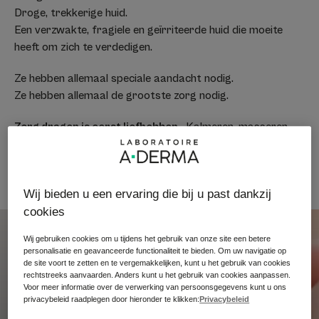
Droge, trekkerige huid.
Een verzwakte, fragiele en geïrriteerde huid die moeite
heeft om zich te verdedigen.
Ze hebben allemaal speciale aandacht nodig.
Ze hebben allemaal de grootste zorg nodig.
Zorg dragen is eerst liefhebben.
Kalmeren, masseren,
luisteren, aanraken...
Zorg dragen voor een fragiele huid vereist de nodige zorg
én de juiste verzorgingsroutine.
Wij bieden u een ervaring die bij u past dankzij
cookies
Wij gebruiken cookies om u tijdens het gebruik van onze site een betere
personalisatie en geavanceerde functionaliteit te bieden. Om uw navigatie op
de site voort te zetten en te vergemakkelijken, kunt u het gebruik van cookies
rechtstreeks aanvaarden. Anders kunt u het gebruik van cookies aanpassen.
Voor meer informatie over de verwerking van persoonsgegevens kunt u ons
privacybeleid raadplegen door hieronder te klikken:
Privacybeleid