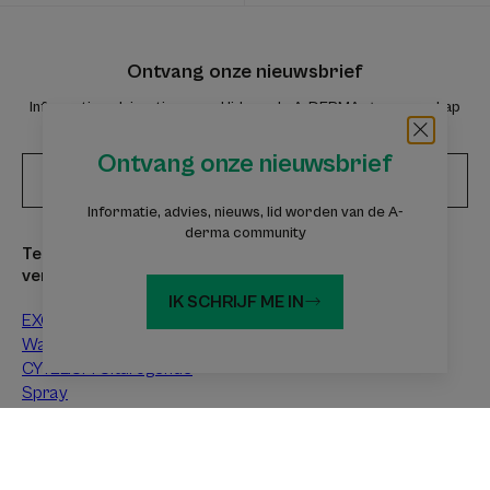
Ontvang onze nieuwsbrief
Informatie, advies, tips: word lid van de A-DERMA-gemeenschap
Ontvang onze nieuwsbrief
Abonneer u op de nieuwsbrief
Informatie, advies, nieuws, lid worden van de A-
derma community
Te ontdekken
Deskundig advies
verzorgingsproducten
Atopisch eczeem
IK SCHRIJF ME IN
EXOMEGA CONTROL
Contacteczeem
Wasolie
Xerose
CYTELIUM Uitdrogende
Spray
DERMALIBOUR + CICA
Herstellende crème
EPITHELIALE A.H
Herstellende crème