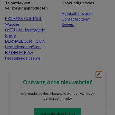
Te ontdekken
Deskundig advies
verzorgingsproducten
Atopisch eczeem
EXOMEGA CONTROL
Contacteczeem
Wasolie
Xerose
CYTELIUM Uitdrogende
Spray
DERMALIBOUR + CICA
Herstellende crème
EPITHELIALE A.H
Herstellende crème
Over A-Derma
Ontvang onze nieuwsbrief
Veelgestelde vragen
Contact
Informatie, advies, nieuws, lid worden van de A-
derma community
IK SCHRIJF ME IN