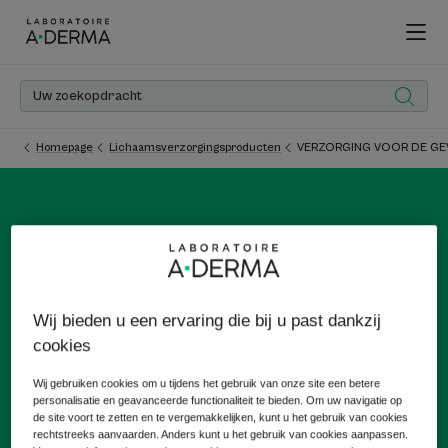
Homepage
Lichaamsverzorgingsproducten
VERZORGING VOOR DE GE
VERZORGING VOOR DE
GEVOELIGE HUID
Wij bieden u een ervaring die bij u past dankzij
cookies
Heb je een gevoelige huid of een huid die snel vlekjes
vertoont?
Wij gebruiken cookies om u tijdens het gebruik van onze site een betere
De herstellende huidverzorgingsproducten van A-DERMA
personalisatie en geavanceerde functionaliteit te bieden. Om uw navigatie op
de site voort te zetten en te vergemakkelijken, kunt u het gebruik van cookies
stimuleren het herstel van de huid, versterken de
rechtstreeks aanvaarden. Anders kunt u het gebruik van cookies aanpassen.
huidbarrière en verminderen vlekjes zichtbaar.