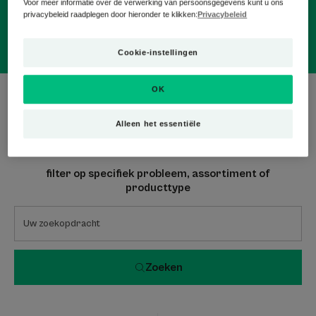
Voor meer informatie over de verwerking van persoonsgegevens kunt u ons
privacybeleid raadplegen door hieronder te klikken:
Privacybeleid
Cookie-instellingen
OK
0 Resultaat "VERZORGING VOOR DE
GEVOELIGE HUID"
Alleen het essentiële
filter op specifiek probleem, assortiment of
producttype
Zoeken