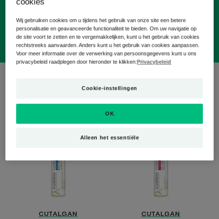
cookies
biologische wijze geteelde Rhealba® Haver van A-DERMA.
Wij gebruiken cookies om u tijdens het gebruik van onze site een betere
personalisatie en geavanceerde functionaliteit te bieden. Om uw navigatie op
de site voort te zetten en te vergemakkelijken, kunt u het gebruik van cookies
rechtstreeks aanvaarden. Anders kunt u het gebruik van cookies aanpassen.
Voor meer informatie over de verwerking van persoonsgegevens kunt u ons
privacybeleid raadplegen door hieronder te klikken:
Privacybeleid
3 Resultaten "Gelaatsverzorgingsproducten
Cookie-instellingen
voor de verzwakte huid"
Roll-
Ultra-
OK
on
kalmerende
met
verfrissend
Alleen het essentiële
‘ijsblokjeseffect’
effect
en
roll-
arnica
on
CUTALGAN
CUTALGAN