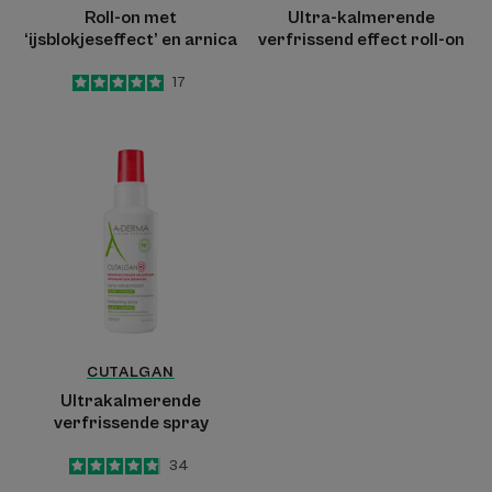
Roll-on met
Ultra-kalmerende
‘ijsblokjeseffect’ en arnica
verfrissend effect roll-on
5
/
5
17
-
Ultrakalmerende
verfrissende
spray
CUTALGAN
Ultrakalmerende
verfrissende spray
4.9
/
5
34
-