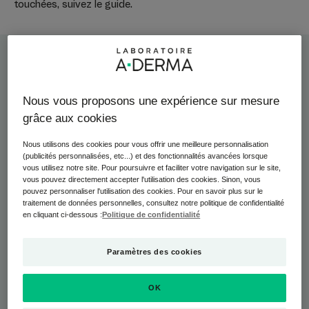
touchées, suivez le guide.
Nous vous proposons une expérience sur mesure
Gaspard a souvent des poussées sur
grâce aux cookies
le visage, ce qui peut être très
Nous utilisons des cookies pour vous offrir une meilleure personnalisation
impressionnant, d’autant que cette
(publicités personnalisées, etc...) et des fonctionnalités avancées lorsque
vous utilisez notre site. Pour poursuivre et faciliter votre navigation sur le site,
zone n’étant pas protégée, il a
vous pouvez directement accepter l'utilisation des cookies. Sinon, vous
pouvez personnaliser l'utilisation des cookies. Pour en savoir plus sur le
tendance à se gratter. J’essaie donc
traitement de données personnelles, consultez notre politique de confidentialité
en cliquant ci-dessous :
Politique de confidentialité
d’appliquer un soin 2 fois par jour, pour
apaiser les démangeaisons.
Paramètres des cookies
CÉLINE, MAMAN DE GASPARD, 2 ANS.
OK