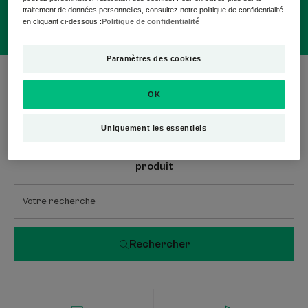
traitement de données personnelles, consultez notre politique de confidentialité
en cliquant ci-dessous :
Politique de confidentialité
Paramètres des cookies
0 résultat pour "Protections solaires
bébé/enfant"
OK
Uniquement les essentiels
Recherche par problématique, gamme ou type de
produit
Rechercher