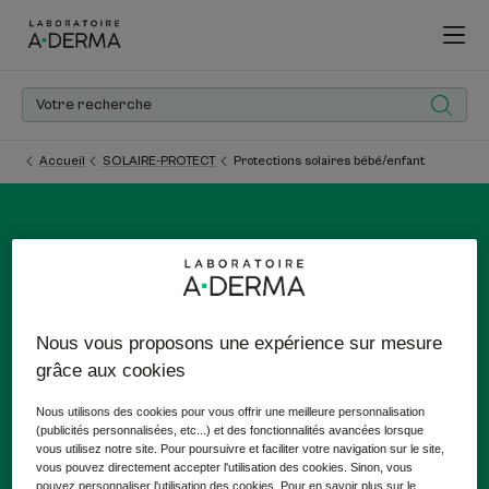
Accueil
SOLAIRE-PROTECT
Protections solaires bébé/enfant
Protections solaires
bébé/enfant
Nous vous proposons une expérience sur mesure
grâce aux cookies
Protégez du soleil la peau fragile de votre bébé ou de
votre enfant grâce aux crèmes solaires bébé et enfant
Nous utilisons des cookies pour vous offrir une meilleure personnalisation
SPF50+ d'A-DERMA à l'Avoine dermatologique Rhealba®
(publicités personnalisées, etc...) et des fonctionnalités avancées lorsque
vous utilisez notre site. Pour poursuivre et faciliter votre navigation sur le site,
issue de l'agriculture biologique.
vous pouvez directement accepter l'utilisation des cookies. Sinon, vous
pouvez personnaliser l'utilisation des cookies. Pour en savoir plus sur le