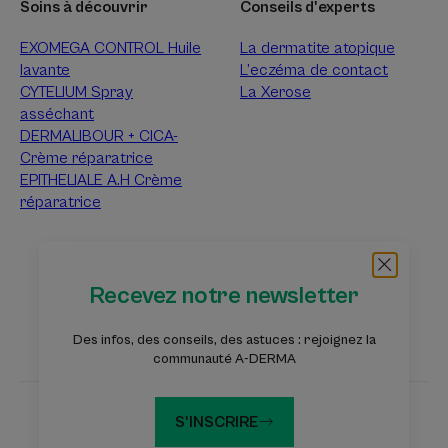
Soins à découvrir
Conseils d'experts
EXOMEGA CONTROL Huile
La dermatite atopique
lavante
L’eczéma de contact
CYTELIUM Spray
La Xerose
asséchant
DERMALIBOUR + CICA-
Crème réparatrice
EPITHELIALE A.H Crème
réparatrice
À propos d’A-Derma
Recevez notre newsletter
Questions fréquentes
Contact
Des infos, des conseils, des astuces : rejoignez la
communauté A-DERMA
S'INSCRIRE
Les sites du groupe Pierre Fabre