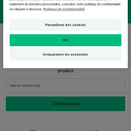
traitement de données personnelles, consultez notre politique de confidentialité
en cliquant ci-dessous :
Politique de confidentialité
Paramètres des cookies
0 résultat pour "Soins peaux à tendance
acnéique"
OK
Uniquement les essentiels
Recherche par problématique, gamme ou type de
produit
Rechercher