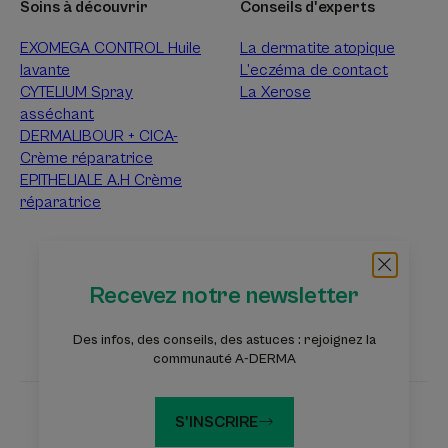
Soins à découvrir
Conseils d'experts
EXOMEGA CONTROL Huile
La dermatite atopique
lavante
L’eczéma de contact
CYTELIUM Spray
La Xerose
asséchant
DERMALIBOUR + CICA-
Crème réparatrice
EPITHELIALE A.H Crème
réparatrice
À propos d’A-Derma
Recevez notre newsletter
Questions fréquentes
Contact
Des infos, des conseils, des astuces : rejoignez la
communauté A-DERMA
S'INSCRIRE
Les sites du groupe Pierre Fabre