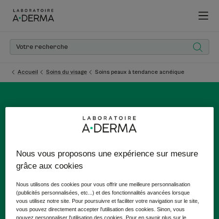
Accueil
Soins du visage
Soins peaux à tendance acnéique
Soins peaux à tendance
acnéique
Nous vous proposons une expérience sur mesure
grâce aux cookies
Boutons, points noirs, imperfections... A-DERMA vous aide
à retrouver une peau saine grâce à ses soins visage pour
Nous utilisons des cookies pour vous offrir une meilleure personnalisation
peaux à tendance acnéique à l'Avoine dermatologique
(publicités personnalisées, etc...) et des fonctionnalités avancées lorsque
vous utilisez notre site. Pour poursuivre et faciliter votre navigation sur le site,
Rhealba® issue de l'agriculture biologique.
vous pouvez directement accepter l'utilisation des cookies. Sinon, vous
pouvez personnaliser l'utilisation des cookies. Pour en savoir plus sur le