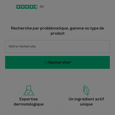
4.7
/
5
62
-
Recherche par problématique, gamme ou type de
produit
Rechercher
Expertise
Un ingrédient actif
dermatologique
unique