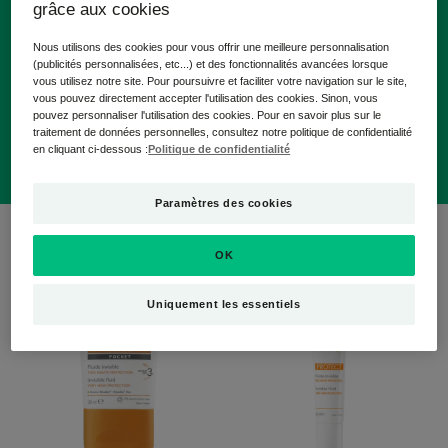
grâce aux cookies
Protections solaires visage peau fragile
Nous utilisons des cookies pour vous offrir une meilleure personnalisation
Soins réparateurs après-soleil
(publicités personnalisées, etc...) et des fonctionnalités avancées lorsque
vous utilisez notre site. Pour poursuivre et faciliter votre navigation sur le site,
vous pouvez directement accepter l'utilisation des cookies. Sinon, vous
Protections solaires bébé/enfant
pouvez personnaliser l'utilisation des cookies. Pour en savoir plus sur le
traitement de données personnelles, consultez notre politique de confidentialité
en cliquant ci-dessous :
Politique de confidentialité
Paramètres des cookies
3 résultats pour "SOLAIRE-PROTECT"
OK
Fluide
Fluide
solaire
solaire
Uniquement les essentiels
visage
visage
invisible
invisible
POCKET
SPF50+
-
SPF50+