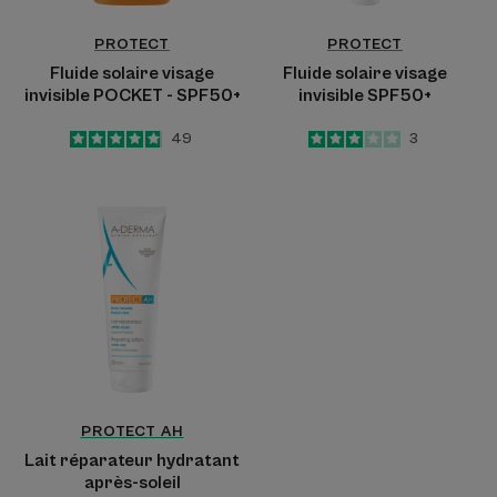
PROTECT
PROTECT
Fluide solaire visage
Fluide solaire visage
invisible POCKET - SPF50+
invisible SPF50+
4.8
/
5
49
3
/
5
3
-
-
Lait
réparateur
hydratant
après-
soleil
PROTECT AH
Lait réparateur hydratant
après-soleil