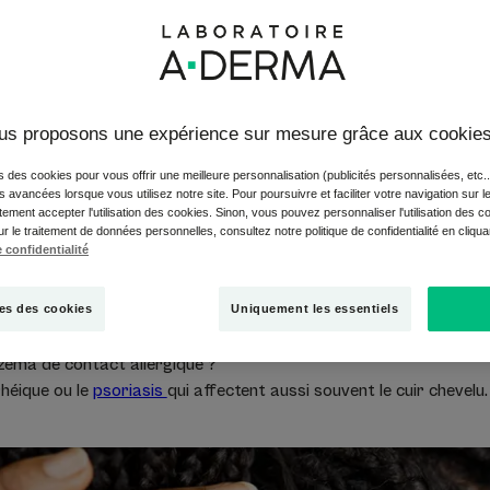
’eczéma du cuir chevelu ?
us proposons une expérience sur mesure grâce aux cookie
lammatoire qui se produit sur le cuir chevelu. il se caractérise pa
s des cookies pour vous offrir une meilleure personnalisation (publicités personnalisées, etc..
és avancées lorsque vous utilisez notre site. Pour poursuivre et faciliter votre navigation sur l
ement accepter l'utilisation des cookies. Sinon, vous pouvez personnaliser l'utilisation des c
ur le traitement de données personnelles, consultez notre politique de confidentialité en cliqu
 confidentialité
es des cookies
Uniquement les essentiels
czéma de contact allergique ?
héique ou le
psoriasis
qui affectent aussi souvent le cuir chevelu.