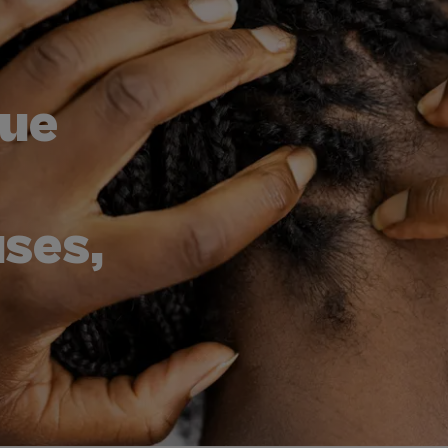
que
ses,