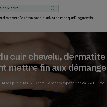
s d'experts
Eczéma atopique
Notre marque
Diagnostic
u cuir chevelu, dermatite
 mettre fin aux démange
Mise à jour le
3/08/26
, approuvé par
nos experts médicaux A-DERMA
.
Zones