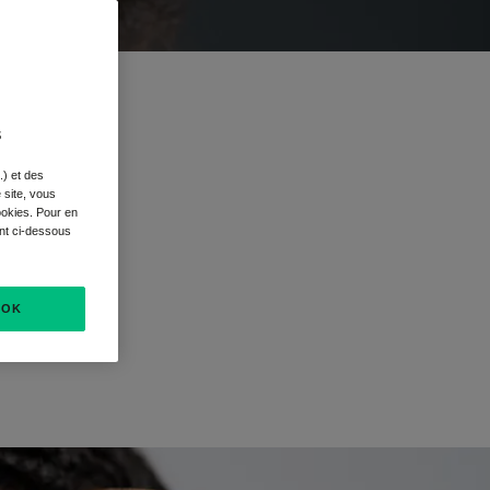
s
r :
.) et des
e site, vous
ookies. Pour en
ant ci-dessous
OK