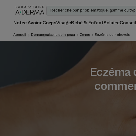
Notre Avoine
Corps
Visage
Bébé & Enfant
Solaire
Conseil
Accueil
Démangeaisons de la peau
Zones
Eczéma cuir chevelu
Eczéma d
comment