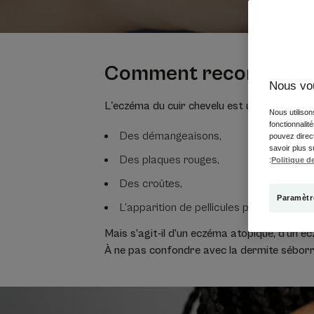
Comment reconnaître l
Nous vo
L'eczéma du cuir chevelu est une maladie inf
Nous utilison
fonctionnalit
Des démangeaisons,
pouvez direct
savoir plus s
Des plaques rouges,
:
Politique de
Des croûtes,
Paramètr
L’apparition de pellicules parfois.
Mais s’agit-il d’un eczéma atopique, d’un e
À ne pas confondre avec la dermite séborr