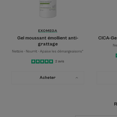
EXOMEGA
Gel moussant émollient anti-
CICA-Gel
grattage
Ne
Nettoie - Nourrit - Apaise les démangeaisons*
5
/
5
2
avis
-
Acheter
R