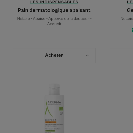
LES INDISPENSABLES
LE
Pain dermatologique apaisant
Ge
Nettoie - Apaise - Apporte de la douceur -
Nettoie
Adoucit
Acheter
Gel
moussant
émollient
anti-
grattage