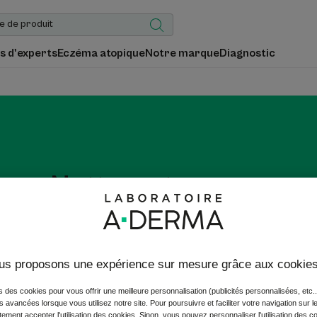
s d'experts
Eczéma atopique
Notre marque
Diagnostic
Nettoyants corps
 sèche, très sèche ou irritée : nettoyez-la en douceur grâce aux
 savon A-DERMA à l'Avoine dermatologique Rhealba® issue de l'ag
us proposons une expérience sur mesure grâce aux cookie
s des cookies pour vous offrir une meilleure personnalisation (publicités personnalisées, etc..
és avancées lorsque vous utilisez notre site. Pour poursuivre et faciliter votre navigation sur l
ement accepter l'utilisation des cookies. Sinon, vous pouvez personnaliser l'utilisation des c