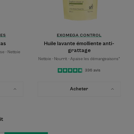
LES
EXOMEGA CONTROL
ras
Huile lavante émolliente anti-
grattage
ise - Nettoie
Nettoie - Nourrit - Apaise les démangeaisons*
4.8
/
5
336
avis
-
Acheter
it