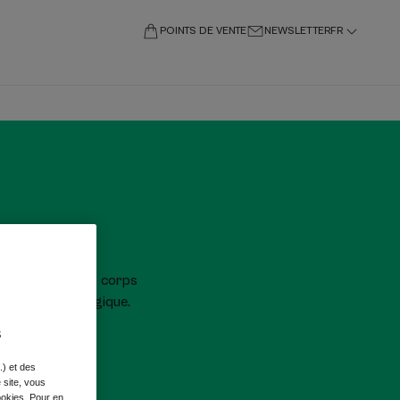
POINTS DE VENTE
NEWSLETTER
FR
 soins nettoyants corps
riculture biologique.
s
.) et des
e site, vous
ookies. Pour en