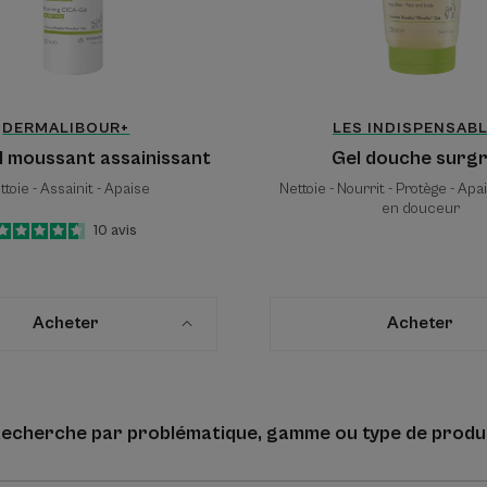
DERMALIBOUR+
LES INDISPENSAB
 moussant assainissant
Gel douche surg
ttoie - Assainit - Apaise
Nettoie - Nourrit - Protège - Apa
en douceur
4.6
/
5
10
avis
-
Acheter
Acheter
echerche par problématique, gamme ou type de produ