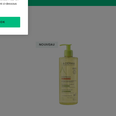
ant ci-dessous
OK
Huile
NOUVEAU
lavante
nte
émolliente
anti-
grattage