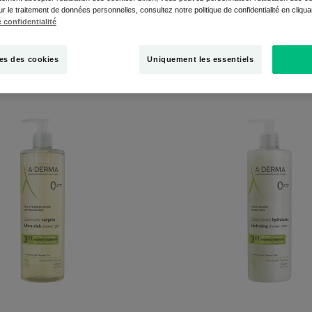
ur le traitement de données personnelles, consultez notre politique de confidentialité en cliqu
 confidentialité
es des cookies
Uniquement les essentiels
Gel
Crème
douche
douche
surgras
hydrata