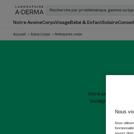
Notre Avoine
Corps
Visage
Bébé & Enfant
Solaire
Conseil
Accueil
Soins Corps
Nettoyants corps
Votre peau fragile est
biodégradables, sans
Nous vo
Nous utilison
fonctionnalit
pouvez direct