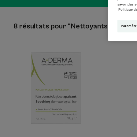
savoir plus s
:
Politique de
8 résultats pour "Nettoyants corps"
Paramètr
Pain
dermatologique
apaisant