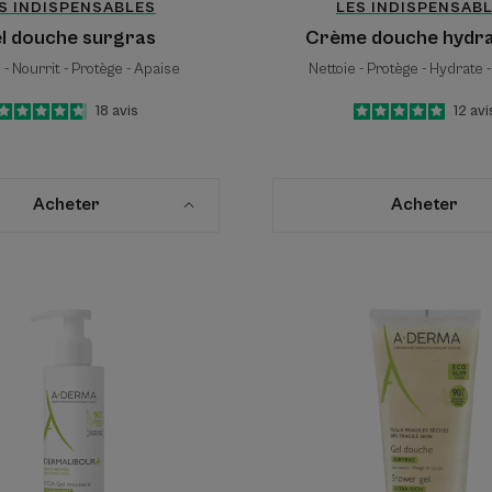
S INDISPENSABLES
LES INDISPENSAB
l douche surgras
Crème douche hydr
 - Nourrit - Protège - Apaise
Nettoie - Protège - Hydrate 
4.7
/
5
18
avis
5
/
5
12
avi
-
-
Acheter
Acheter
CICA-
Gel
Gel
douche
moussant
surgras
assainissant