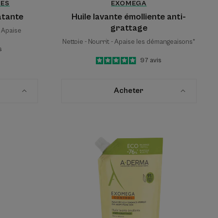
LES
EXOMEGA
atante
Huile lavante émolliente anti-
grattage
- Apaise
Nettoie - Nourrit - Apaise les démangeaisons*
s
4.9
/
5
97
avis
-
Acheter
Huile
lavante
émolliente
anti-
grattage