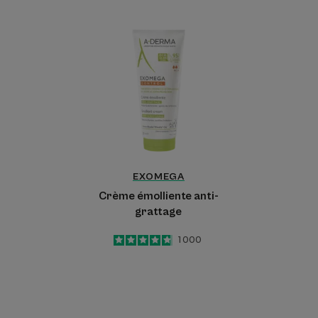
Crème
émolliente
anti-
grattage
EXOMEGA
Crème émolliente anti-
grattage
4.8
/
5
1 000
-