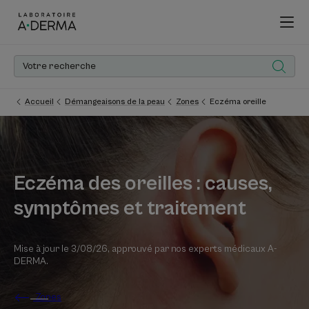
Accueil
Démangeaisons de la peau
Zones
Eczéma oreille
Eczéma des oreilles : causes,
symptômes et traitement
Mise à jour le
3/08/26
, approuvé par
nos experts médicaux A-
DERMA
.
Zones