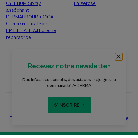
CYTELIUM Spray
La Xerose
asséchant
DERMALIBOUR + CICA-
Crème réparatrice
EPITHELIALE A.H Crème
réparatrice
À propos d’A-Derma
Recevez notre newsletter
Questions fréquentes
Contact
Des infos, des conseils, des astuces : rejoignez la
communauté A-DERMA
S'INSCRIRE
Les sites du groupe Pierre Fabre
Fondation Eczéma
Dermaweb
Laboratoires Pierre Fabre