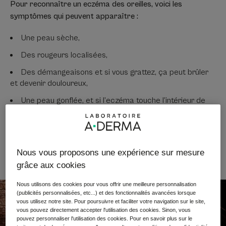
Pour reconnaître un eczéma des oreilles, voici les
symptômes qui peuvent apparaître :
Une peau sèche,
Des rougeurs localisées,
Des démangeaisons et si vous grattez, ça peut brûler
et devenir douloureux,
Une peau gonflée, et si l’eczéma touche l’intérieur de
l’oreille, vous pouvez même avoir l’impression d’entendre
moins bien,
Des croûtes peuvent aussi se former à la surface de
la peau et suinter.
Nous vous proposons une expérience sur mesure
grâce aux cookies
Nous utilisons des cookies pour vous offrir une meilleure personnalisation
(publicités personnalisées, etc...) et des fonctionnalités avancées lorsque
vous utilisez notre site. Pour poursuivre et faciliter votre navigation sur le site,
vous pouvez directement accepter l'utilisation des cookies. Sinon, vous
pouvez personnaliser l'utilisation des cookies. Pour en savoir plus sur le