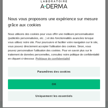
sensation désagréable et parfois même douloureuse,
difficile à définir, mais avec un point commun : une
irrésistible envie de se gratter pour les soulager.
Nous vous proposons une expérience sur mesure
grâce aux cookies
Les causes : on appelle le « prurit » toute irritation de la
peau. Ces démangeaisons peuvent être causées par des
Nous utilisons des cookies pour vous offrir une meilleure personnalisation
(publicités personnalisées, etc...) et des fonctionnalités avancées lorsque
rougeurs, des boutons, des plaques, une peau un peu
vous utilisez notre site. Pour poursuivre et faciliter votre navigation sur le site,
sèche… ou rien du tout ! À noter : en cas de démangeaison,
vous pouvez directement accepter l'utilisation des cookies. Sinon, vous
n’hésitez pas à consulter votre médecin, qui décidera de
pouvez personnaliser l'utilisation des cookies. Pour en savoir plus sur le
traitement de données personnelles, consultez notre politique de confidentialité
procéder à des examens, si nécessaire.
en cliquant ci-dessous :
Politique de confidentialité
Qui est touché : tout le monde, y compris les bébés et
Paramètres des cookies
les enfants.
OK
Zones touchées : tout le corps peut être atteint.
Uniquement les essentiels