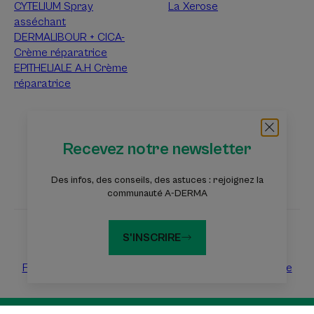
CYTELIUM Spray
La Xerose
asséchant
DERMALIBOUR + CICA-
Crème réparatrice
EPITHELIALE A.H Crème
réparatrice
À propos d’A-Derma
Recevez notre newsletter
Questions fréquentes
Contact
Des infos, des conseils, des astuces : rejoignez la
communauté A-DERMA
S'INSCRIRE
Les sites du groupe Pierre Fabre
Fondation Eczéma
Dermaweb
Laboratoires Pierre Fabre