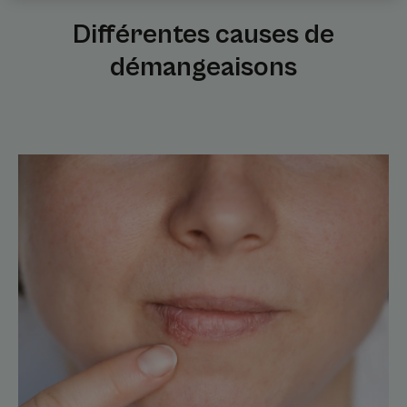
Différentes causes de
démangeaisons
Découvrir
Des
boutons
autour
de
la
bouche