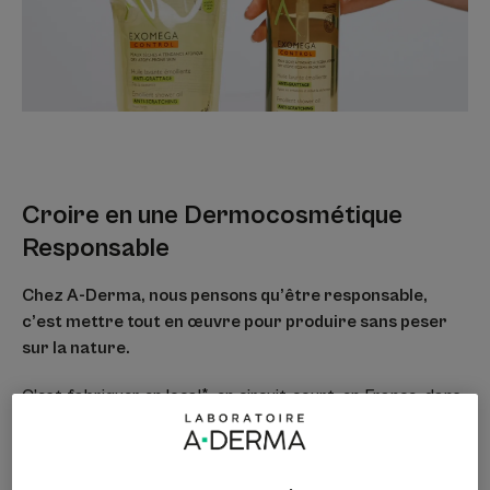
Croire en une Dermocosmétique
Responsable
Chez A-Derma, nous pensons qu’être responsable,
c’est mettre tout en œuvre pour produire sans peser
sur la nature.
C’est fabriquer en local*, en circuit-court, en France, dans
une usine certifiée pour l’environnement**. C’est aussi, à
chaque étape de la chaîne de production, adopter une
démarche d’écoresponsabilité la plus exemplaire possible,