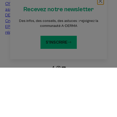
CYTELIUM Spray
La Xerose
Recevez notre newsletter
asséchant
DERMALIBOUR + CICA-
Crème réparatrice
Des infos, des conseils, des astuces : rejoignez la
communauté A-DERMA
EPITHELIALE A.H Crème
réparatrice
S'INSCRIRE
À propos d’A-Derma
Questions fréquentes
Contact
Les sites du groupe Pierre Fabre
Fondation Eczéma
Dermaweb
Laboratoires Pierre Fabre