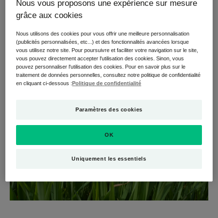
Nous vous proposons une expérience sur mesure
notamment en écoconcevant nos produits.
grâce aux cookies
*hors produits sous-traités, moins de 2% de notre
Nous utilisons des cookies pour vous offrir une meilleure personnalisation
catalogue
(publicités personnalisées, etc...) et des fonctionnalités avancées lorsque
** selon la norme ISO 14001.
vous utilisez notre site. Pour poursuivre et faciliter votre navigation sur le site,
vous pouvez directement accepter l'utilisation des cookies. Sinon, vous
pouvez personnaliser l'utilisation des cookies. Pour en savoir plus sur le
traitement de données personnelles, consultez notre politique de confidentialité
en cliquant ci-dessous :
Politique de confidentialité
Paramètres des cookies
OK
Uniquement les essentiels