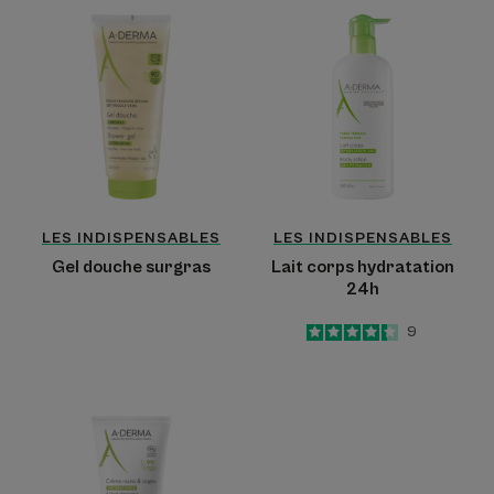
Gel
Lait
douche
corps
surgras
hydratation
24h
LES INDISPENSABLES
LES INDISPENSABLES
Gel douche surgras
Lait corps hydratation
24h
4.3
/
5
9
-
Crème
mains
et
ongles
hydratante