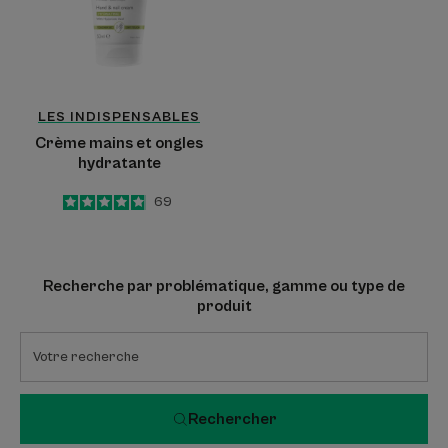
LES INDISPENSABLES
Crème mains et ongles
hydratante
4.9
/
5
69
-
Recherche par problématique, gamme ou type de
produit
Rechercher