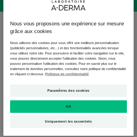
7 résultats pour "LES INDISPENSABLES"
Nous vous proposons une expérience sur mesure
grâce aux cookies
La gamme de produits d'hygiène et de soins qui protége la
peau fragile de toute la famille au quotidien : des bases
Nous utilisons des cookies pour vous offrir une meilleure personnalisation
(publicités personnalisées, etc...) et des fonctionnalités avancées lorsque
lavantes douces, des formules hydratantes, à pH
vous utilisez notre site. Pour poursuivre et faciliter votre navigation sur le site,
physiologique et qui renforcent le film hydrolipidique. Les
vous pouvez directement accepter l'utilisation des cookies. Sinon, vous
pouvez personnaliser l'utilisation des cookies. Pour en savoir plus sur le
formules des soins d'hygiène sont biodégradables.
traitement de données personnelles, consultez notre politique de confidentialité
en cliquant ci-dessous :
Politique de confidentialité
Lait
Pain
corps
dermatologique
hydratation
apaisant
Paramètres des cookies
72H
OK
Uniquement les essentiels