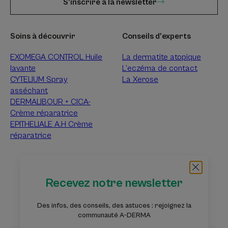
S'inscrire à la newsletter
Soins à découvrir
Conseils d'experts
EXOMEGA CONTROL Huile
La dermatite atopique
lavante
L’eczéma de contact
CYTELIUM Spray
La Xerose
asséchant
DERMALIBOUR + CICA-
Crème réparatrice
EPITHELIALE A.H Crème
réparatrice
À propos d’A-Derma
Recevez notre newsletter
Questions fréquentes
Contact
Des infos, des conseils, des astuces : rejoignez la
communauté A-DERMA