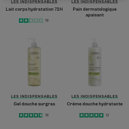
LES INDISPENSABLES
LES INDISPENSABLES
Lait corps hydratation 72H
Pain dermatologique
apaisant
2.1
/
5
18
-
Gel
Crème
douche
douche
surgras
hydratante
LES INDISPENSABLES
LES INDISPENSABLES
Gel douche surgras
Crème douche hydratante
4.7
/
5
18
5
/
5
12
-
-