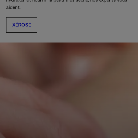
hydrater et nourrir la peau très sèche, nos experts vous
aident.
XÉROSE