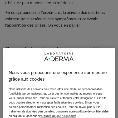
n’hésitez pas à consulter un médecin.
En ce qui concerne, l’eczéma et la xérose des solutions
existent pour atténuer ces symptômes et prévenir
l’apparition des crises. On vous en parle !
Peau sèche et eczéma, pourquoi la
peau gratte ?
Peau sèche ou xérose
Nous vous proposons une expérience sur mesure
grâce aux cookies
Dans le cas de la peau sèche ou xérose, la teneur en
eau de l’épiderme (la couche supérieure de la peau)
Nous utilisons des cookies pour vous offrir une meilleure personnalisation
devient inférieure à la normale, la peau se déshydrate, se
(publicités personnalisées, etc...) et des fonctionnalités avancées lorsque
fragilise et apparaissent alors les premiers symptômes
vous utilisez notre site. Pour poursuivre et faciliter votre navigation sur le site,
(désagréables !) d’une peau sèche. Cela se traduit alors
vous pouvez directement accepter l'utilisation des cookies. Sinon, vous
pouvez personnaliser l'utilisation des cookies. Pour en savoir plus sur le
par des pellicules de peau fines, un peu comme des
traitement de données personnelles, consultez notre politique de confidentialité
écailles. D’où le terme souvent utilisé de peau de
en cliquant ci-dessous :
Politique de confidentialité