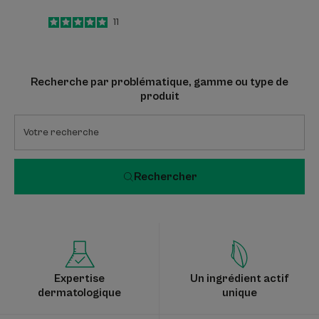
5
/
5
11
-
Recherche par problématique, gamme ou type de
produit
Rechercher
Expertise
Un ingrédient actif
dermatologique
unique