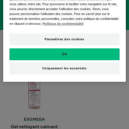
vous utilisez notre site. Pour poursuivre et faciliter votre navigation sur le site,
vous pouvez directement accepter l'utilisation des cookies. Sinon, vous
pouvez personnaliser l'utilisation des cookies. Pour en savoir plus sur le
traitement de données personnelles, consultez notre politique de confidentialité
en cliquant ci-dessous :
Politique de confidentialité
1 résultat pour "Soins nettoyants, soins
Paramètres des cookies
démaquillants"
OK
Gel
nettoyant
Uniquement les essentiels
calmant
EXOMEGA
Gel nettoyant calmant