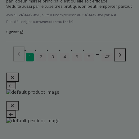
par l'odeur, mais le principal c'est qu'elle soit efficace

Séduite aussi par le tube très pratique, on peut l'emporter partout
Avis du
21/04/2023
, suite à une expérience du
19/04/2023
par
A.A.
Publié à l'origine sur
www.aderma.fr (fr)
Signaler
1
2
3
4
5
6
47