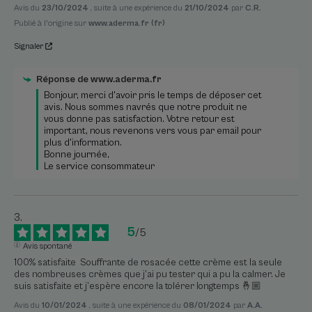
Avis du
23/10/2024
, suite à une expérience du
21/10/2024
par
C.R.
Publié à l'origine sur
www.aderma.fr (fr)
Signaler
Réponse de
www.aderma.fr
Bonjour, merci d'avoir pris le temps de déposer cet 
avis. Nous sommes navrés que notre produit ne 
vous donne pas satisfaction. Votre retour est 
important, nous revenons vers vous par email pour 
plus d'information. 

Bonne journée, 

Le service consommateur 
5
/
5
Avis spontané
100% satisfaite  Souffrante de rosacée cette crème est la seule 
des nombreuses crèmes que j’ai pu tester qui a pu la calmer. Je 
suis satisfaite et j’espère encore la tolérer longtemps 🤞🏼
Avis du
10/01/2024
, suite à une expérience du
08/01/2024
par
A.A.