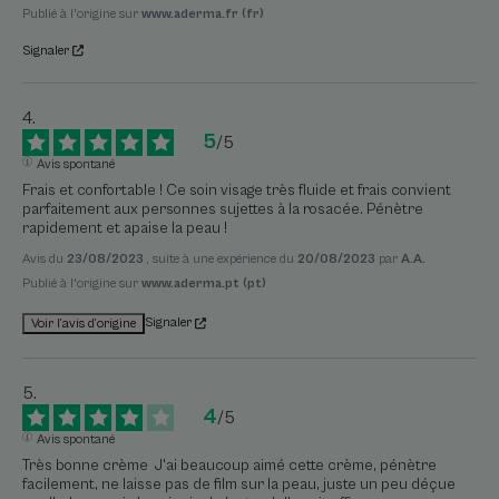
Publié à l'origine sur
www.aderma.fr (fr)
Signaler
5
/
5
Avis spontané
Frais et confortable ! Ce soin visage très fluide et frais convient 
parfaitement aux personnes sujettes à la rosacée. Pénètre 
rapidement et apaise la peau !
Avis du
23/08/2023
, suite à une expérience du
20/08/2023
par
A.A.
Publié à l'origine sur
www.aderma.pt (pt)
Signaler
Voir l’avis d’origine
4
/
5
Avis spontané
Très bonne crème  J'ai beaucoup aimé cette crème, pénètre 
facilement, ne laisse pas de film sur la peau, juste un peu déçue 