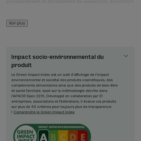
immédiatement et durablement les sensations d’inconfort
tout en apportant une hydratation 24 h** et une
protection anti-pollution grâce aux propriétés reconnues
Voir plus
de l'Extrait de Florin d'Or. Ce soin visage anti-rougeurs à
99 % d'origine naturelle ne comprend que les ingrédients
essentiels pour assurer une tolérance optimale. Testée
sur peaux allergiques, en association aux traitements
médicamenteux et en post-laser vasculaire***, sa formule
Impact socio-environnemental du
sans parfum ni huile essentielle s'applique sur le contour
produit
de l’œil et la peau du visage. Sa texture fluide, effet frais,
Le Green Impact Index est un outil d’affichage de l’impact
non comédogène, peut être utilisée seule ou mélangée aux
environnemental et sociétal des produits cosmétiques, des
crèmes dermatologiques hydratantes BIOLOGY pour un
compléments alimentaires ainsi que des produits de bien-être
et santé familiale, basé sur la méthodologie décrite dans
soin sur mesure.Avoine Rhealba® issue de l’agriculture
l’AFNOR Spec 2215. Développé en collaboration par 21
biologique.Info Vegan : sans ingrédient d'origine animale.
entreprises, associations et fédérations, il évalue vos produits
sur plus de 50 critères pour toujours plus de transparence
!
Comprendre le Green Impact Index
Bénéfices
• HYDRATE : riche en Sève* d’Avoine Rhealba® BIO, actif
breveté*** au fort pouvoir hydratant (booste de +83 % la