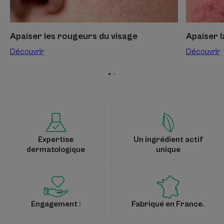
Apaiser les rougeurs du visage
Apaiser 
Découvrir
Découvrir
Aller
Aller
à
à
l'item
l'item
1
2
Expertise
Un ingrédient actif
dermatologique
unique
Engagement :
Fabriqué en France.