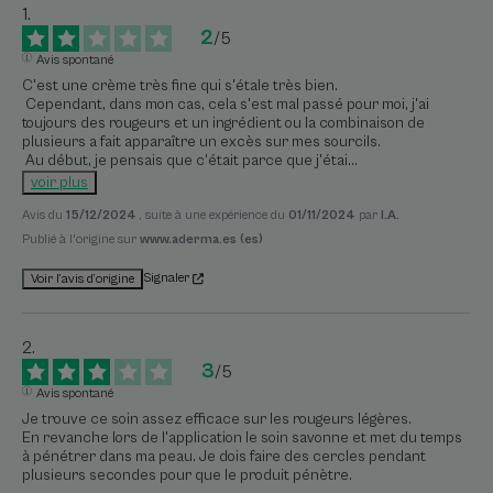
2
/
5
Avis spontané
C'est une crème très fine qui s'étale très bien.

 Cependant, dans mon cas, cela s'est mal passé pour moi, j'ai 
toujours des rougeurs et un ingrédient ou la combinaison de 
plusieurs a fait apparaître un excès sur mes sourcils.

 Au début, je pensais que c'était parce que j'étai
...
voir plus
Avis du
15/12/2024
, suite à une expérience du
01/11/2024
par
I.A.
Publié à l'origine sur
www.aderma.es (es)
Signaler
Voir l’avis d’origine
3
/
5
Avis spontané
Je trouve ce soin assez efficace sur les rougeurs légères.

En revanche lors de l'application le soin savonne et met du temps 
à pénétrer dans ma peau. Je dois faire des cercles pendant 
plusieurs secondes pour que le produit pénètre.