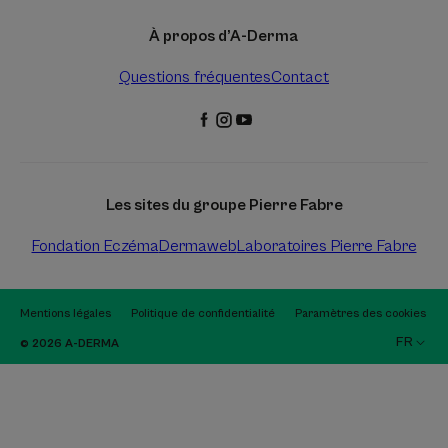
À propos d’A-Derma
Questions fréquentes
Contact
Les sites du groupe Pierre Fabre
Fondation Eczéma
Dermaweb
Laboratoires Pierre Fabre
Mentions légales
Politique de confidentialité
Paramètres des cookies
FR
© 2026 A-DERMA