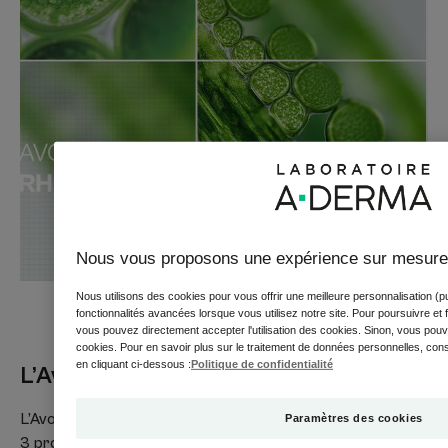
*** Acte dermatologique superficiel
**** Test in vitro
Nous vous proposons une expérience sur mesure
Nous utilisons des cookies pour vous offrir une meilleure personnalisation (pu
fonctionnalités avancées lorsque vous utilisez notre site. Pour poursuivre et fac
vous pouvez directement accepter l'utilisation des cookies. Sinon, vous pouve
cookies. Pour en savoir plus sur le traitement de données personnelles, consul
en cliquant ci-dessous :
Politique de confidentialité
L’Avoine Rhealba®
L’Avoine Rhealba®, riche en molécules actives, agit sur les
Paramètres des cookies
3 protéines essentielles à la structure et à la santé de la