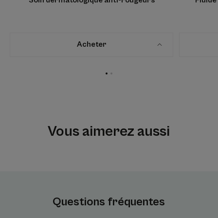
Acheter
Aller
Aller
à
à
l'item
l'item
1
2
Vous aimerez aussi
Questions fréquentes