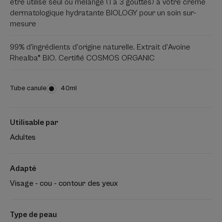
être utilisé seul ou mélangé (1 à 3 gouttes) à votre crème
dermatologique hydratante BIOLOGY pour un soin sur-
mesure
99% d'ingrédients d'origine naturelle. Extrait d'Avoine
Rhealba® BIO. Certifié COSMOS ORGANIC
Tube canule
Tube
40ml
canule
Utilisable par
Adultes
Adapté
Visage - cou - contour des yeux
Type de peau