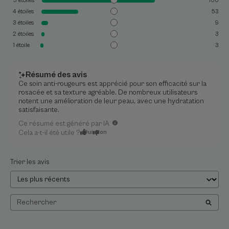
5
étoiles
166
4
étoiles
53
3
étoiles
9
2
étoiles
3
1
étoile
3
Résumé des avis
Ce soin anti-rougeurs est apprécié pour son efficacité sur la
rosacée et sa texture agréable. De nombreux utilisateurs
notent une amélioration de leur peau, avec une hydratation
satisfaisante.
Ce résumé est généré par IA
Cela a-t-il été utile ?
Oui
Non
Trier les avis