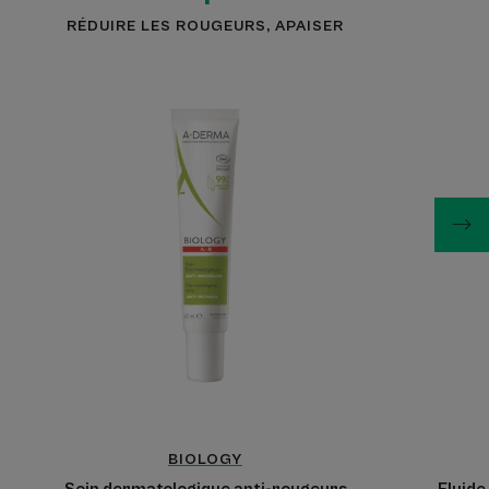
RÉDUIRE LES ROUGEURS, APAISER
Soin
dermatologique
anti-
rougeurs
BIOLOGY
Soin dermatologique anti-rougeurs
Fluide