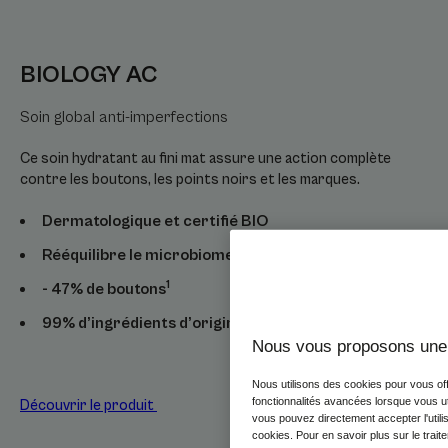
BIOLOGY AC
Soin global anti-imperfections
Ce soin hydratant au fini mat assure une action complète
contre les boutons, les points noirs et les marques.
Dermatologique et certifié BIO
Rééquilibre le microbiome
1
- 47% de boutons
99% d’ingrédients d’origine naturelle
Nous vous proposons une 
Nous utilisons des cookies pour vous offr
fonctionnalités avancées lorsque vous util
Découvrir le produit
vous pouvez directement accepter l'utilis
cookies. Pour en savoir plus sur le trait