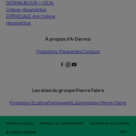
DERMALIBOUR + CICA-
Crème réparatrice
EPITHELIALE A.H Crème
réparatrice
À propos d’A-Derma
Questions fréquentes
Contact
Les sites du groupe Pierre Fabre
Fondation Eczéma
Dermaweb
Laboratoires Pierre Fabre
Mentions légales
Politique de confidentialité
Paramètres des cookies
FR
© 2026 A-DERMA