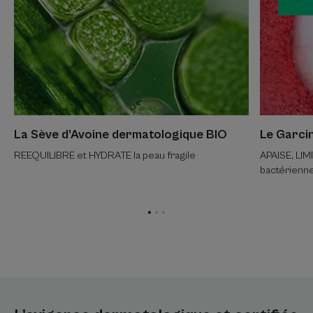
La Sève d’Avoine dermatologique BIO
Le Garci
REEQUILIBRE et HYDRATE la peau fragile
APAISE, LIMI
bactérienn
Aller
Aller
Aller
à
à
à
l'item
l'item
l'item
1
2
3