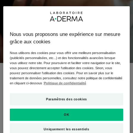
Les conséquences d'un
traitement
médicamenteux sur la
Nous vous proposons une expérience sur mesure
grâce aux cookies
peau
Nous utilisons des cookies pour vous offrir une meilleure personnalisation
(publicités personnalisées, etc...) et des fonctionnalités avancées lorsque
vous utilisez notre site. Pour poursuivre et faciliter votre navigation sur le site,
vous pouvez directement accepter l'utilisation des cookies. Sinon, vous
pouvez personnaliser l'utilisation des cookies. Pour en savoir plus sur le
Qu’on se le dise, un traitement médicamenteux ne
traitement de données personnelles, consultez notre politique de confidentialité
s’envisage qu’au cas par cas : cela dépendra de votre
en cliquant ci-dessous :
Politique de confidentialité
type d’acné, de son degré de sévérité mais pas
seulement…Cela dépendra aussi de votre âge, de votre
Paramètres des cookies
bilan de santé au global. C’est pourquoi une consultation
avec un professionnel de santé est indispensable car ce
OK
sera avant tout un accompagnement personnalisé ! Parmi
les traitements médicamenteux possibles, votre
Uniquement les essentiels