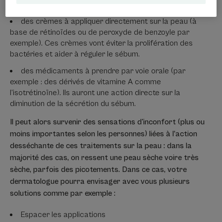
dermatologue pourra envisager :
des crèmes à appliquer directement sur la peau (à
base de rétinoïdes ou de peroxyde de benzoyle par
exemple). Ces crèmes vont éviter la prolifération des
bactéries et aider à réguler le sébum.
des médicaments à prendre par voie orale (par
exemple : des dérivés de vitamine A comme
l’isotrétinoïne). Ils auront une action directe sur la
diminution de la sécrétion du sébum.
Il peut alors survenir des sensations d'inconfort (plus ou
moins importantes selon les personnes) liées à l’action
desséchante de ces traitements sur la peau : dans la
majorité des cas, on ressent une peau sèche voire très
sèche, parfois des picotements. Dans ce cas, votre
dermatologue pourra envisager avec vous plusieurs
solutions comme par exemple :
Espacer les applications