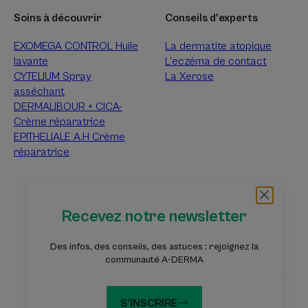
Soins à découvrir
Conseils d'experts
EXOMEGA CONTROL Huile
La dermatite atopique
lavante
L’eczéma de contact
CYTELIUM Spray
La Xerose
asséchant
DERMALIBOUR + CICA-
Crème réparatrice
EPITHELIALE A.H Crème
réparatrice
À propos d’A-Derma
Recevez notre newsletter
Questions fréquentes
Contact
Des infos, des conseils, des astuces : rejoignez la
communauté A-DERMA
S'INSCRIRE
Les sites du groupe Pierre Fabre