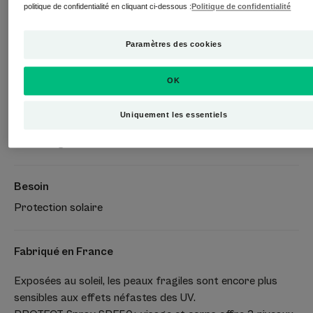
politique de confidentialité en cliquant ci-dessous :
Politique de confidentialité
Tous phototypes de I à VI
Paramètres des cookies
Adapté
Corps - visage
OK
Uniquement les essentiels
Type de peau
Peau fragile
Besoin
Protection solaire
Fabriqué en France
Exposées au soleil, les peaux fragiles sont encore plus
sensibles aux effets néfastes des UV.