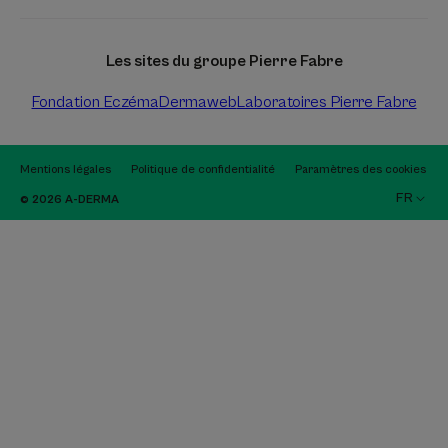
Les sites du groupe Pierre Fabre
Fondation Eczéma
Dermaweb
Laboratoires Pierre Fabre
Mentions légales
Politique de confidentialité
Paramètres des cookies
FR
© 2026 A-DERMA