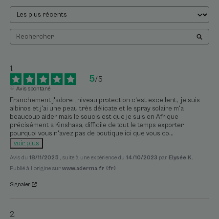
5
/
5
Avis spontané
Franchement j'adore , niveau protection c'est excellent,  je suis 
albinos et j'ai une peau très délicate et le spray solaire m'a 
beaucoup aider mais le soucis est que je suis en Afrique 
précisément a Kinshasa, difficile de tout le temps exporter , 
pourquoi vous n'avez pas de boutique ici que vous co
...
voir plus
Avis du
18/11/2025
, suite à une expérience du
14/10/2023
par
Elysée K.
Publié à l'origine sur
www.aderma.fr (fr)
Signaler