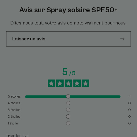
Avis sur Spray solaire SPF50+
Dites-nous tout, votre avis compte vraiment pour nous.
Laisser un avis
5
/
5
5
étoiles
4
4
étoiles
0
3
étoiles
0
2
étoiles
0
1
étoile
0
Trier les avis