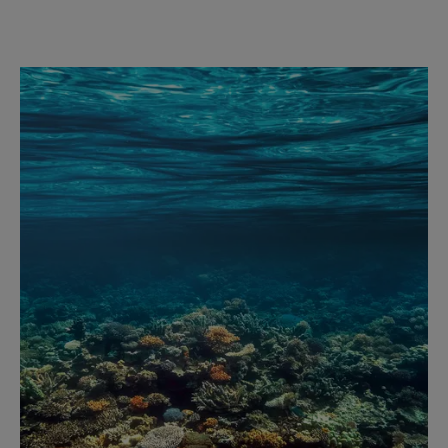
Avantage de la texture
Texture fluide, résistante à l'eau qui s'applique facilement.
Senteur du contenu
Délicatement parfumé
** Test ex-vivo
*Brevet déposé
** Test ex-vivo
* Brevet déposé
*** Test in vitro