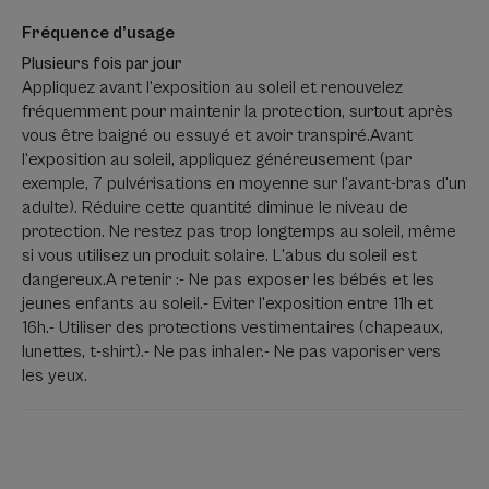
Fréquence d’usage
LE MOT DE L’EXPERT
Plusieurs fois par jour
Appliquez avant l'exposition au soleil et renouvelez
fréquemment pour maintenir la protection, surtout après
vous être baigné ou essuyé et avoir transpiré.Avant
l'exposition au soleil, appliquez généreusement (par
Cette innovation A-DERMA vous
exemple, 7 pulvérisations en moyenne sur l'avant-bras d'un
permettra de protéger votre peau
adulte). Réduire cette quantité diminue le niveau de
protection. Ne restez pas trop longtemps au soleil, même
fragile au soleil.
si vous utilisez un produit solaire. L'abus du soleil est
dangereux.A retenir :- Ne pas exposer les bébés et les
jeunes enfants au soleil.- Eviter l'exposition entre 11h et
16h.- Utiliser des protections vestimentaires (chapeaux,
lunettes, t-shirt).- Ne pas inhaler.- Ne pas vaporiser vers
Avantages
les yeux.
Avec ses filtres brevetés* qui ne pénètrent pas la peau et
le Barriestolide® puissant et innovant, PROTECT Spray
solaire SPF50+ protège, renforce et contribue à maintenir
le capital cellulaire des peaux fragiles. Sa formule