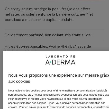
Ce spray solaire protège la peau fragile des effets
néfastes du soleil, renforce la barrière cutanée** et
contribue à maintenir le capital cellulaire.
Délicatement parfumé, non collant, résistant à l'eau
Filtres éco-responsables. Avoine Rhéalba® issue de
l'agriculture biologique.
Flacon spray
Nous vous proposons une expérience sur mesure grâc
aux cookies
Utilisable par
Adultes
Nous utilisons des cookies pour vous offrir une meilleure personnalisation (publicités
personnalisées, etc...) et des fonctionnalités avancées lorsque vous utilisez notre site
Pour poursuivre et faciliter votre navigation sur le site, vous pouvez directement
accepter l'utilisation des cookies. Sinon, vous pouvez personnaliser l'utilisation des
Phototype
cookies. Pour en savoir plus sur le traitement de données personnelles, consultez no