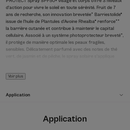
PROTECT Spray SPF50+ visage et corps offre 3 niveaux
d’action pour vivre le soleil en toute sérénité. Fruit de 7
ans de recherche, son innovation brevetée* Barriestolide®
issue de l’huile de Plantules d’Avoine Rhealba® renforce**
la barrière cutanée et contribue à maintenir le capital
cellulaire. Associé à un système photoprotecteur breveté*,
il protège de manière optimale les peaux fragiles,
sensibles. Délicatement parfumé avec des notes de thé
vert, de jasmin et de pêche, le spray solaire s’applique
facilement et résiste à l'eau grâce à une sélection
rigoureuse de filtres.
Voir plus
Chacun de nos filtres a été évalué par des Laboratoires
Indépendants, qui ont démontré que nos filtres PROTECT
n’avaient pas d’impact sur des organismes
Application
représentatifs du milieu marin, notamment sur les coraux
(voir plus bas - partie "Filtres éco-responsables").
Info Vegan : sans ingrédient d'origine animale.
Application