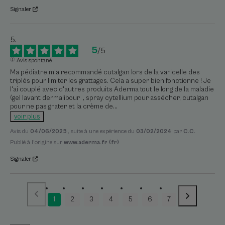
Signaler
5
/
5
Avis spontané
Ma pédiatre m'a recommandé cutalgan lors de la varicelle des 
triplés pour limiter les grattages. Cela a super bien fonctionne ! Je 
l'ai couplé avec d'autres produits Aderma tout le long de la maladie 
(gel lavant dermalibour  , spray cytellium pour assécher, cutalgan 
pour ne pas grater et la crème de
...
voir plus
Avis du
04/06/2025
, suite à une expérience du
03/02/2024
par
C.C.
Publié à l'origine sur
www.aderma.fr (fr)
Signaler
1
2
3
4
5
6
7