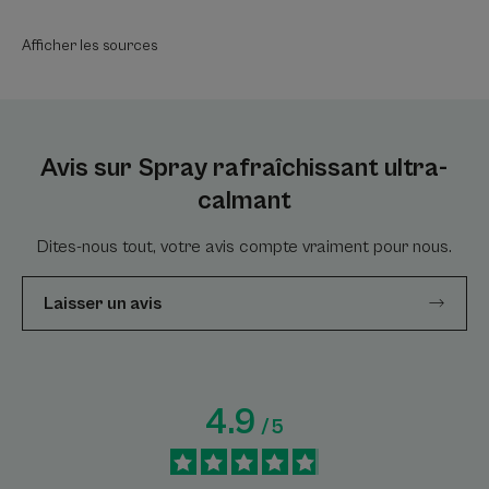
une application facile. Cette nouvelle texture apporte un effet
frais immédiat et durable.
Afficher les sources
Senteur du contenu
Sans parfum
* Brevet déposé
Avis sur Spray rafraîchissant ultra-
calmant
Dites-nous tout, votre avis compte vraiment pour nous.
Laisser un avis
4.9
/
5