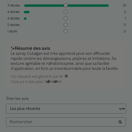
5
étoiles
31
4
étoiles
2
3
étoiles
1
2
étoiles
0
1
étoile
0
Résumé des avis
Le spray Cutalgan est très apprécié pour son efficacité
rapide contre les démangeaisons, piqûres et irritations. Sa
texture agréable et rafraîchissante, ainsi que sa facilité
d'application, en font un incontournable pour toute la famille.
Ce résumé est généré par IA
Cela a-t-il été utile ?
Oui
Non
Trier les avis