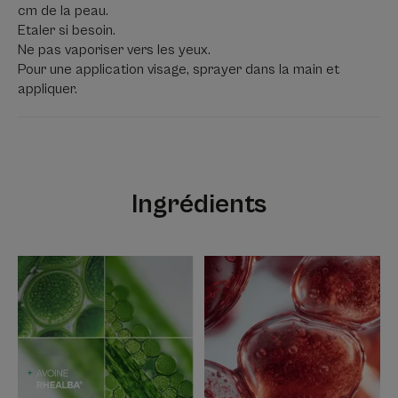
cm de la peau.
Etaler si besoin.
Ne pas vaporiser vers les yeux.
Véritable réflexe ultra-calmant,
Pour une application visage, sprayer dans la main et
CUTALGAN permet d'apaiser les
appliquer.
sensations cutanées
désagréables, voire ressenties
comme douloureuses, notamment
dans le cas de peaux fragiles dont
Ingrédients
celles à tendance atopiques et/ou
squameuses ou encore suite à un
acte dermatologique superficiel.
Avantages