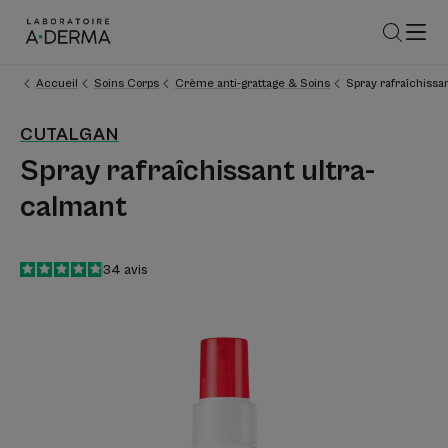
Accueil
Soins Corps
Crème anti-grattage & Soins
Spray rafraîchissa
CUTALGAN
Spray rafraîchissant ultra-
calmant
4.9
/
5
34
avis
-