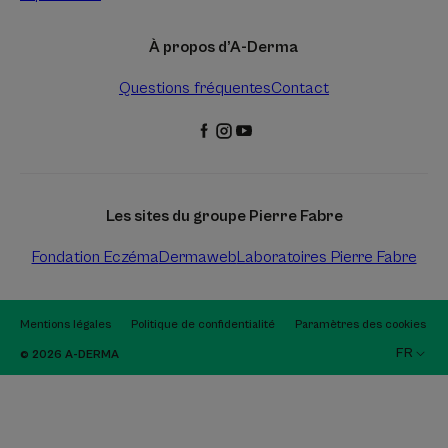
À propos d’A-Derma
Questions fréquentes
Contact
Les sites du groupe Pierre Fabre
Fondation Eczéma
Dermaweb
Laboratoires Pierre Fabre
Mentions légales
Politique de confidentialité
Paramètres des cookies
FR
© 2026 A-DERMA