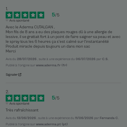
5
/
5
Avis spontané
Avec le Aderma CUTALGAN , 

Mon fils de 8 ans a eu des plaques rouges dû à une allergie de 
lessive, il se grattait fort à un point de faire saigner sa peau et avec 
le spray tous les 6 heures ça s'est calmé sur l'instantanéité 

Produit miracle depuis toujours un dans mon sac 

Merci
Avis du
28/07/2026
, suite à une expérience du
06/07/2026
par
C.S.
Publié à l'origine sur
www.aderma.fr (fr)
Signaler
5
/
5
Avis spontané
Très rafraîchissant
Avis du
13/06/2026
, suite à une expérience du
11/06/2026
par
Fernanda C.
Publié à l'origine sur
www.aderma.pt (pt)