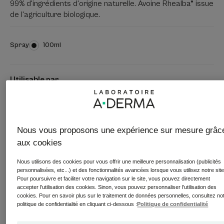
99% d'ingrédients d'origine naturelle. Avoine Rhealba® issue
de l'agriculture biologique.
Spray
Spray
100ml
Utilisable par
Bébés - Enfants - Adultes
Adapté
Nous vous proposons une expérience sur mesure grâc
Corps - visage - cuir chevelu - zones intimes externes
aux cookies
Nous utilisons des cookies pour vous offrir une meilleure personnalisation (publicités
personnalisées, etc...) et des fonctionnalités avancées lorsque vous utilisez notre site
Type de peau
Pour poursuivre et faciliter votre navigation sur le site, vous pouvez directement
Peau fragile - Sensations de démangeaisons - peau
accepter l'utilisation des cookies. Sinon, vous pouvez personnaliser l'utilisation des
cookies. Pour en savoir plus sur le traitement de données personnelles, consultez no
sujette aux démangeaisons - Peau irritée - Peau sèche à
politique de confidentialité en cliquant ci-dessous :
Politique de confidentialité
tendance à l'eczéma atopique