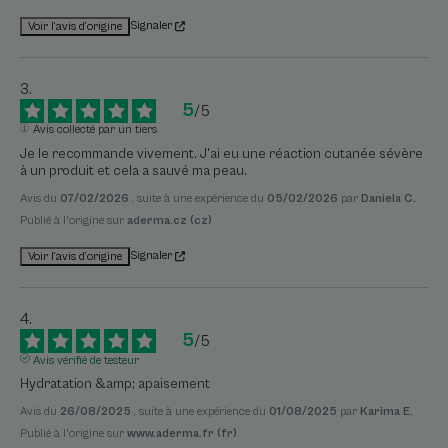
Signaler
Voir l’avis d’origine
5
/
5
Avis collecté par un tiers
Je le recommande vivement. J'ai eu une réaction cutanée sévère 
à un produit et cela a sauvé ma peau.
Avis du
07/02/2026
, suite à une expérience du
05/02/2026
par
Daniela C.
Publié à l'origine sur
aderma.cz (cz)
Signaler
Voir l’avis d’origine
5
/
5
Avis vérifié de testeur
Hydratation &amp; apaisement
Avis du
26/08/2025
, suite à une expérience du
01/08/2025
par
Karima E.
Publié à l'origine sur
www.aderma.fr (fr)