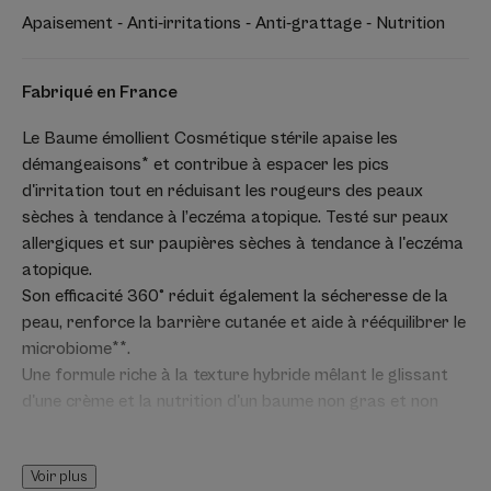
Apaisement - Anti-irritations - Anti-grattage - Nutrition
Fabriqué en France
Le Baume émollient Cosmétique stérile apaise les
démangeaisons* et contribue à espacer les pics
d'irritation tout en réduisant les rougeurs des peaux
sèches à tendance à l’eczéma atopique. Testé sur peaux
allergiques et sur paupières sèches à tendance à l'eczéma
atopique.
Son efficacité 360° réduit également la sécheresse de la
peau, renforce la barrière cutanée et aide à rééquilibrer le
microbiome**.
Une formule riche à la texture hybride mêlant le glissant
d'une crème et la nutrition d'un baume non gras et non
collant, pour une action triplement apaisante en une
application par jour. Une formule à base d'Extrait de
Voir plus
plantules d'Avoine Rhealba à 95 % d’ingrédients d’origine