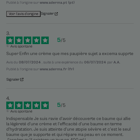
Publié à l'origine sur
www.aderma.pt (pt)
Signaler
Voir l’avis d’origine
5
/
5
Avis spontané
Super Enfin une crème que mes paupière sujet a excema supprte
Avis du
08/07/2024
, suite à une expérience du
06/07/2024
par
A.A.
Publié à l'origine sur
www.aderma.fr (fr)
Signaler
5
/
5
Avis spontané
Indispensable Je suis ravie d'avoir découverte ce baume qui allie 
la légèreté d'une crème et l'efficacité d'une baume en terme 
d'hydratation. Je suis atteinte d'une atopie sévère et c'est le seul 
baume que je supporte et qui répare ma peau en ce moment. 
J'espère qu'il existera un jour en 400 ml !