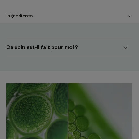
naturelle, sans parfum et sans conservateurs grâce à la
technologie brevetée cosmétique stérile pour une
Ingrédients
application dès la naissance. Un geste quotidien, ciblé et
efficace qui respecte la fragilité des peaux sèches à
tendance à l'eczéma atopique tout en améliorant leur
quotidien.
Ce soin est-il fait pour moi ?
Comme tous nos soins émollients aux Plantules d’Avoine
Rhealba®, le baume émollient cosmétique stérile anti-
grattage a été cité dans les recommandations
européennes en dermatologie dans la prise en charge de
l’eczéma atopique : Emollient PLUS***.
Avoine Rhealba® issue de l’agriculture biologique.
Info Vegan : sans ingrédient d’origine animale.
LE MOT DE L’EXPERT