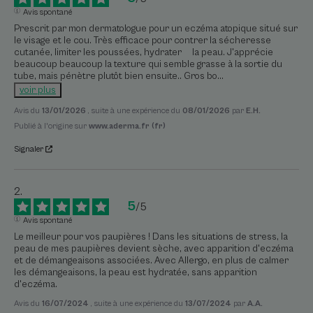
Avis spontané
Prescrit par mon dermatologue pour un eczéma atopique situé sur 
le visage et le cou. Très efficace pour contrer la sécheresse 
cutanée, limiter les poussées, hydrater     la peau. J'apprécie 
beaucoup beaucoup la texture qui semble grasse à la sortie du 
tube, mais pénètre plutôt bien ensuite.. Gros bo
...
voir plus
Avis du
13/01/2026
, suite à une expérience du
08/01/2026
par
E.H.
Publié à l'origine sur
www.aderma.fr (fr)
Signaler
5
/
5
Avis spontané
Le meilleur pour vos paupières ! Dans les situations de stress, la 
peau de mes paupières devient sèche, avec apparition d'eczéma 
et de démangeaisons associées. Avec Allergo, en plus de calmer 
les démangeaisons, la peau est hydratée, sans apparition 
d'eczéma.
Avis du
16/07/2024
, suite à une expérience du
13/07/2024
par
A.A.