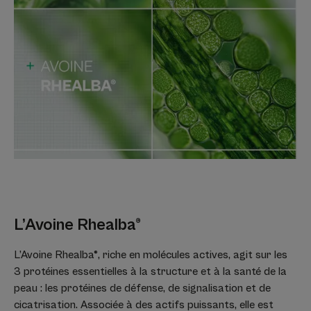
Un soin émollient est encore plus
efficace si vous avez utilisé un
produit d'hygiène adapté comme le
Gel moussant émollient sans
parfum.
L’Avoine Rhealba®
Avantages
L’Avoine Rhealba®, riche en molécules actives, agit sur les
Soin naturel émollient triplement apaisant et sans
3 protéines essentielles à la structure et à la santé de la
conservateurs, utilisable dès la naissance. Efficace à 360°,
peau : les protéines de défense, de signalisation et de
le baume émollient cosmétique stérile anti-grattage,
cicatrisation. Associée à des actifs puissants, elle est
apaise, nourrit la peau et renforce la barrière cutanée en