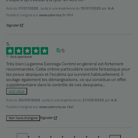
Avis du
17/07/2023
, suite à une expérience du
15/07/2023
par
A.A.
Publié à l'origine sur
www.aderma.fr (fr)
Signaler
5
/
5
Avis spontané
Très bien La gamme Exomega Control en général est fortement 
recommandée. Cette crème particulière semble fantastique pour 
les peaux atopiques et l'eczéma qui survient habituellement. Il 
soulage également les démangeaisons, ce qui constitue un effet 
supplémentaire dans le contrôle de ces desquama
...
voir plus
Avis du
30/05/2023
, suite à une expérience du
27/05/2023
par
A.A.
Publié à l'origine sur
www.aderma.es (es)
Signaler
Voir l’avis d’origine