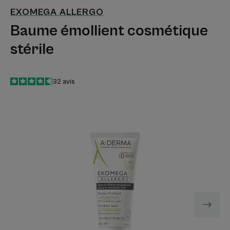
EXOMEGA ALLERGO
Baume émollient cosmétique
stérile
4.5
/
5
32
avis
-