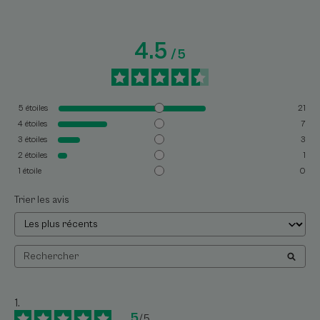
4.5
/
5
5
étoiles
21
4
étoiles
7
3
étoiles
3
2
étoiles
1
1
étoile
0
Trier les avis
5
/
5