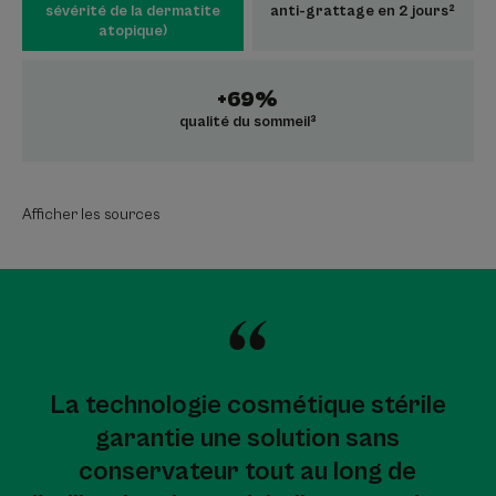
sévérité de la dermatite
anti-grattage en 2 jours²
atopique)
+69%
qualité du sommeil³
Afficher les sources
La technologie cosmétique stérile
garantie une solution sans
conservateur tout au long de