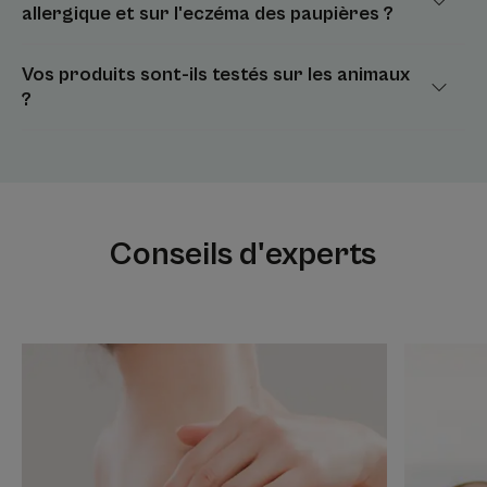
allergique et sur l'eczéma des paupières ?
Vos produits sont-ils testés sur les animaux
?
Conseils d'experts
Découvrir
Découvrir
Prendre
Prendre
soin
soin
d’une
de
peau
la
atopique
peau