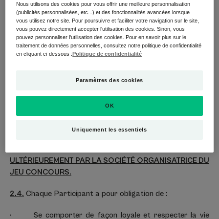
Nous utilisons des cookies pour vous offrir une meilleure personnalisation
(i)
Se connecter au Site via un navigateur web et
(publicités personnalisées, etc...) et des fonctionnalités avancées lorsque
vous utilisez notre site. Pour poursuivre et faciliter votre navigation sur le site,
consulter la rubrique dédiée au Jeu ;
vous pouvez directement accepter l'utilisation des cookies. Sinon, vous
pouvez personnaliser l'utilisation des cookies. Pour en savoir plus sur le
(ii)
Le Participant devra réaliser chacune des étapes
traitement de données personnelles, consultez notre politique de confidentialité
en cliquant ci-dessous :
Politique de confidentialité
suivantes :
LE CONSOMMATEUR DOIT CLIQUER SUR LE CTA POUR
Paramètres des cookies
ACCÉDER AU JEU CONCOURS. CELA LE REDIRIGERA
VERS UNE PAGE DU SITE A-DERMA BELGIQUE. IL DOIT
OK
REMPLIR UN FORMULAIRE. EN FONCTION DES
RÉPONSES AUX DEUX QUESTIONS SÉLECTIVES DE CE
Uniquement les essentiels
FORMULAIRE, SOIT IL GAGNE LE PRODUIT, SOIT IL
PERD. LE RÉSULTAT SERA COMMUNIQUÉ
ULTÉRIEUREMENT PAR LA SOCIÉTÉ ORGANISATRICE DU
JEU CONCOURS.
2.4.
Chaque Participant a pour obligation de :
· Se comporter de façon loyale et respecter la vie