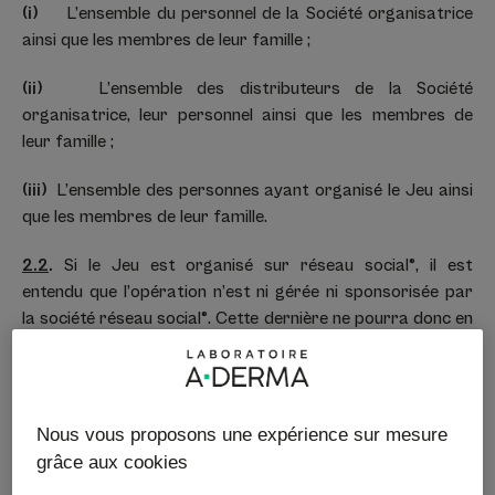
(i)
L’ensemble du personnel de la Société organisatrice
ainsi que les membres de leur famille ;
(ii)
L’ensemble des distributeurs de la Société
organisatrice, leur personnel ainsi que les membres de
leur famille ;
(iii)
L’ensemble des personnes ayant organisé le Jeu ainsi
que les membres de leur famille.
2.2
.
Si le Jeu est organisé sur réseau social®, il est
entendu que l’opération n’est ni gérée ni sponsorisée par
la société réseau social®. Cette dernière ne pourra donc en
aucun cas être tenue comme responsable de tout litige lié
au Jeu, et les informations des Participants ne sont pas
transmises à réseau social®.
Nous vous proposons une expérience sur mesure
2.3
.
Pour participer au Jeu, le Participant devra
grâce aux cookies
effectuer les étapes suivantes :