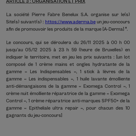
ARTICLE 3 : ORGANISATION ET PRIX
La société Pierre Fabre Benelux S.A. organise sur le(s)
Site(s) suivant(s) :
https://www.aderma.be
un jeu-concours
afin de promouvoir les produits de la marque [A-Derma]
®
.
Le concours, qui se déroulera du 26/11 2025 à 00 h 00
jusqu'au 05/12 2025 à 23 h 59 (heure de Bruxelles) en
indiquer le territoire, met en jeu les prix suivants : [un lot
composé de 1 crème mains et ongles hydratante de la
gamme « Les Indispensables », 1 stick à lèvres de la
gamme « Les indispensables », 1 huile lavante émolliente
anti-démangaisons de la gamme « Exomega Control », 1
crème nuit émolliente réparatrice de la gamme « Exomega
Control », 1 crème réparatrice anti-marques SPF50+ de la
gamme « Epitheliale ultra repair », pour chacun des 10
gagnants du jeu-concours]