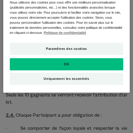
Nous utilisons des cookies pour vous offrir une meilleure personnalisation
En fonction des réponses aux questions sélectives, soit il
(publicités personnalisées, etc...) et des fonctionnalités avancées lorsque
gagne le lot susmentionné, soit il perd. Le résultat sera
vous utilisez notre site. Pour poursuivre et faciliter votre navigation sur le site,
vous pouvez directement accepter l'utilisation des cookies. Sinon, vous
communiqué ultérieurement par la société organisatrice
pouvez personnaliser l'utilisation des cookies. Pour en savoir plus sur le
du jeu concours
traitement de données personnelles, consultez notre politique de confidentialité
en cliquant ci-dessous :
Politique de confidentialité
Seule cette manière de procéder sera considérée comme
valable pour la participation à l’action et l’attribution des
Paramètres des cookies
lots. Toute participation dont les coordonnées seraient
incorrectes ou incomplètes, ou adressée après les délais
OK
prévus par le Règlement ne sera pas prise en compte. Les
participants ne pourront, dans ce cas, réclamer de lots
Uniquement les essentiels
gratuits.
Seuls les 10 gagnants se verront recevoir l’attribution d’un
lot.
2.4.
Chaque Participant a pour obligation de :
· Se comporter de façon loyale et respecter la vie