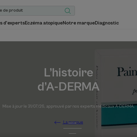
s d'experts
Eczéma atopique
Notre marque
Diagnostic
L’histoire
d’A-DERMA
Mise à jour le
31/07/26
, approuvé par
nos experts médicaux A-DERMA
.
La marque