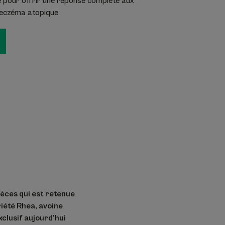
ée pour offrir une réponse complète aux
’eczéma atopique
pèces qui est retenue
riété Rhea, avoine
xclusif aujourd’hui