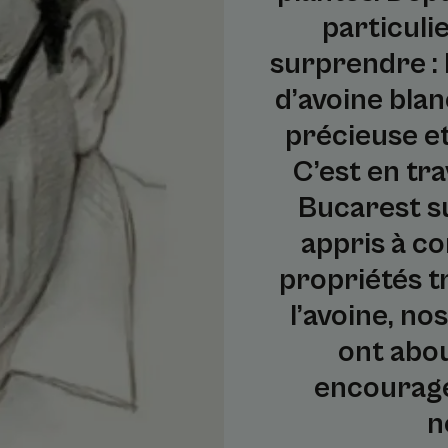
particuli
surprendre : 
d’avoine blan
précieuse e
C’est en tra
Bucarest sur
appris à co
propriétés t
l’avoine, no
ont abou
encourage
n