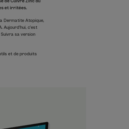
se de Cuivre Zinc du
s et irritées.
 la Dermatite Atopique,
Aujourd’hui, c’est
. Suivra sa version
ils et de produits