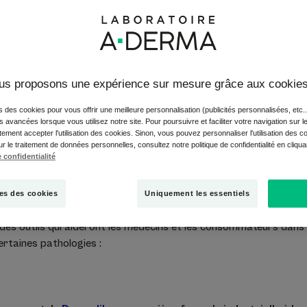
 les années 70 quand Monsieur Pierre Fabre, Pharmacien de
us proposons une expérience sur mesure grâce aux cookie
’Avoine, alors plante oubliée et pourtant utilisée depuis plus d
C’est le début d’une longue recherche qui se poursuit encore a
s des cookies pour vous offrir une meilleure personnalisation (publicités personnalisées, etc..
ce.
és avancées lorsque vous utilisez notre site. Pour poursuivre et faciliter votre navigation sur l
ement accepter l'utilisation des cookies. Sinon, vous pouvez personnaliser l'utilisation des c
ur le traitement de données personnelles, consultez notre politique de confidentialité en cliqu
ogique inspire à A-DERMA son nom de Marque et donne naissan
 confidentialité
e pain dermatologie au lait d’Avoine, qui est aussi le premier syn
ne marque pionnière car avec ce produit naît aussi la Dermo-Co
es des cookies
Uniquement les essentiels
novateurs et aujourd’hui parmi les plus vendus et recommandés 
que des outils qui aideront les médecins et les consommateurs da
ertaines pathologies :