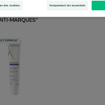
es des cookies
Uniquement les essentiels
 ANTI-MARQUES"
Crème
LE FORMULE
réparatrice
anti-
marques