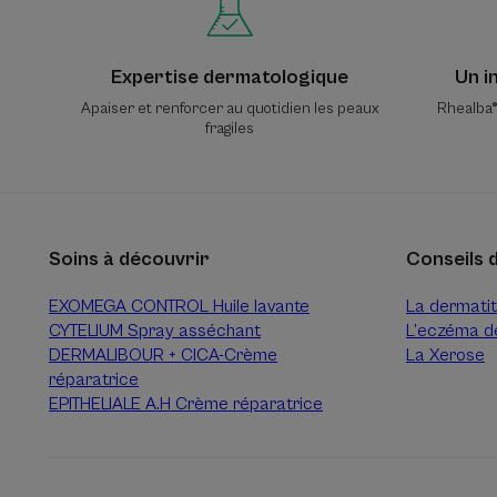
Expertise dermatologique
Un i
Apaiser et renforcer au quotidien les peaux
Rhealba® 
fragiles
Soins à découvrir
Conseils 
EXOMEGA CONTROL Huile lavante
La dermatit
CYTELIUM Spray asséchant
L’eczéma d
DERMALIBOUR + CICA-Crème
La Xerose
réparatrice
EPITHELIALE A.H Crème réparatrice