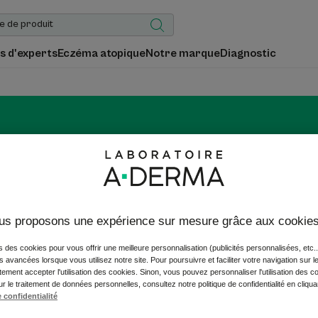
s d'experts
Eczéma atopique
Notre marque
Diagnostic
NS DU VISAGE ANTI-MAR
sée par une intervention esthétique peut, avec le temps, présente
us proposons une expérience sur mesure grâce aux cookie
visage anti-marques A-DERMA aide à favoriser la régénération, à
a qualité globale de la peau grâce à l'avoine Rhealba® et à l'acide
s des cookies pour vous offrir une meilleure personnalisation (publicités personnalisées, etc..
és avancées lorsque vous utilisez notre site. Pour poursuivre et faciliter votre navigation sur l
ement accepter l'utilisation des cookies. Sinon, vous pouvez personnaliser l'utilisation des c
ur le traitement de données personnelles, consultez notre politique de confidentialité en cliqu
 confidentialité