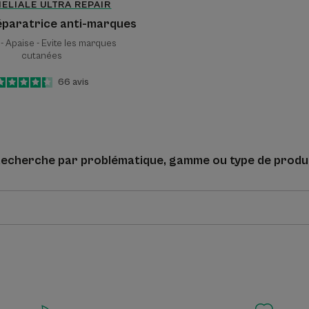
HELIALE ULTRA REPAIR
paratrice anti-marques
- Apaise - Evite les marques
cutanées
4.3
/
5
66
avis
-
echerche par problématique, gamme ou type de produ