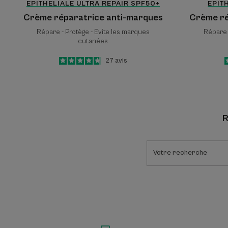
EPITHELIALE ULTRA REPAIR SPF50+
EPIT
Crème réparatrice anti-marques
Crème ré
Répare - Protège - Evite les marques
Répare 
cutanées
4.7
/
5
27
avis
-
R