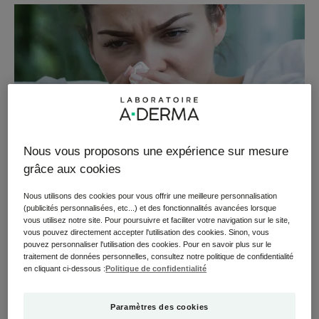
Nous vous proposons une expérience sur mesure
grâce aux cookies
Nous utilisons des cookies pour vous offrir une meilleure personnalisation
(publicités personnalisées, etc...) et des fonctionnalités avancées lorsque
vous utilisez notre site. Pour poursuivre et faciliter votre navigation sur le site,
vous pouvez directement accepter l'utilisation des cookies. Sinon, vous
pouvez personnaliser l'utilisation des cookies. Pour en savoir plus sur le
traitement de données personnelles, consultez notre politique de confidentialité
Nez irrité
en cliquant ci-dessous :
Politique de confidentialité
Des rougeurs, des desquamations et une sensation
Paramètres des cookies
d'inconfort au niveau du nez peuvent résulter de diverses