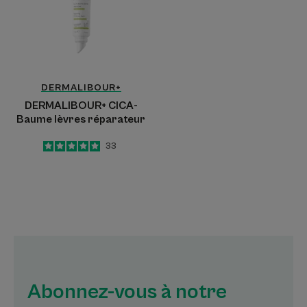
réparateur
DERMALIBOUR+
DERMALIBOUR+ CICA-
Baume lèvres réparateur
5
/
5
33
-
Abonnez-vous à notre