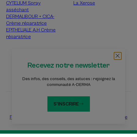
CYTELIUM Spray
La Xerose
asséchant
DERMALIBOUR + CICA-
Crème réparatrice
EPITHELIALE A.H Crème
réparatrice
À propos d’A-Derma
Recevez notre newsletter
Questions fréquentes
Contact
Des infos, des conseils, des astuces : rejoignez la
communauté A-DERMA
S'INSCRIRE
Les sites du groupe Pierre Fabre
Fondation Eczéma
Dermaweb
Laboratoires Pierre Fabre