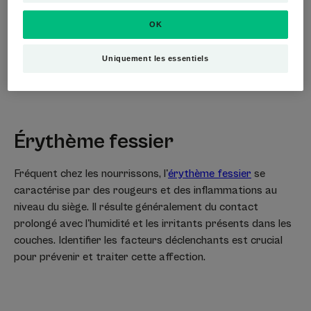
causes, telles que les agressions climatiques, les allergies
OK
ou les infections. Pour apaiser cette
irritation au nez
, il
est recommandé d'adopter des mesures adaptées à la
Uniquement les essentiels
cause identifiée.
Érythème fessier
Fréquent chez les nourrissons, l'
érythème fessier
se
caractérise par des rougeurs et des inflammations au
niveau du siège. Il résulte généralement du contact
prolongé avec l'humidité et les irritants présents dans les
couches. Identifier les facteurs déclenchants est crucial
pour prévenir et traiter cette affection.