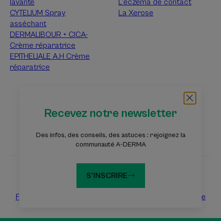
lavante
L’eczéma de contact
CYTELIUM Spray
La Xerose
asséchant
DERMALIBOUR + CICA-
Crème réparatrice
EPITHELIALE A.H Crème
réparatrice
À propos d’A-Derma
Recevez notre newsletter
Questions fréquentes
Contact
Des infos, des conseils, des astuces : rejoignez la
communauté A-DERMA
S'INSCRIRE
Les sites du groupe Pierre Fabre
Fondation Eczéma
Dermaweb
Laboratoires Pierre Fabre